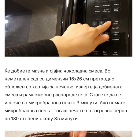
Ќе добиете мазна и сјајна чоколадна смеса. Во
неметален сад со димензии 16х26 см претходно
обложен со хартија за печење, излејте ја добиената
смеса и рамномерно распоредете ја. Ставете да се
испече во микробранова печка 3 минути. Ако немате
микробранова печка, тогаш печете во загреана рерна
на 180 степени околу 35 минути.