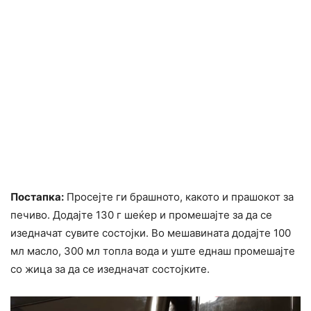
Постапка:
Просејте ги брашното, какото и прашокот за
печиво. Додајте 130 г шеќер и промешајте за да се
изедначат сувите состојки. Во мешавината додајте 100
мл масло, 300 мл топла вода и уште еднаш промешајте
со жица за да се изедначат состојките.