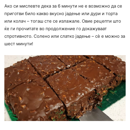
Ако си мислевте дека за 6 минути не е возможно да се
приготви било какво вкусно јадење или дури и торта
или колач – тогаш сте се излажале. Овие рецепти што
ќе ги прочитате во продолжение го докажуваат
спротивното. Солено или слатко јадење – сè е можно за
шест минути!