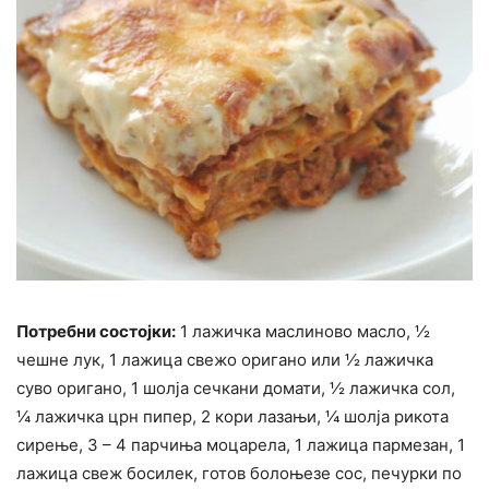
Потребни состојки:
1 лажичка маслиново масло, ½
чешне лук, 1 лажица свежо оригано или ½ лажичка
суво оригано, 1 шолја сечкани домати, ½ лажичка сол,
¼ лажичка црн пипер, 2 кори лазањи, ¼ шолја рикота
сирење, 3 – 4 парчиња моцарела, 1 лажица пармезан, 1
лажица свеж босилек, готов болоњезе сос, печурки по