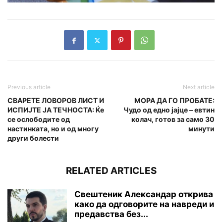
Previous article
Next article
СВАРЕТЕ ЛОВОРОВ ЛИСТ И
МОРА ДА ГО ПРОБАТЕ:
ИСПИЈТЕ ЈА ТЕЧНОСТА: Ќе
Чудо од едно јајце – евтин
се ослободите од
колач, готов за само 30
настинката, но и од многу
минути
други болести
RELATED ARTICLES
Свештеник Александар открива
како да одговорите на навреди и
предавства без...