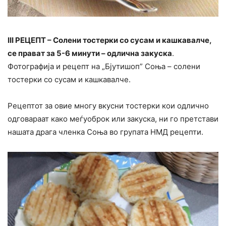
III РЕЦЕПТ – Солени тостерки со сусам и кашкавалче,
се прават за 5-6 минути – одлична закуска
.
Фотографија и рецепт на „Бјутишоп” Соња – солени
тостерки со сусам и кашкавалче.
Рецептот за овие многу вкусни тостерки кои одлично
одговараат како меѓуоброк или закуска, ни го претстави
нашата драга членка Соња во групата НМД рецепти.