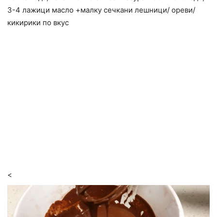
3-4 лажици масло +малку сечкани лешници/ ореви/
кикирики по вкус
<