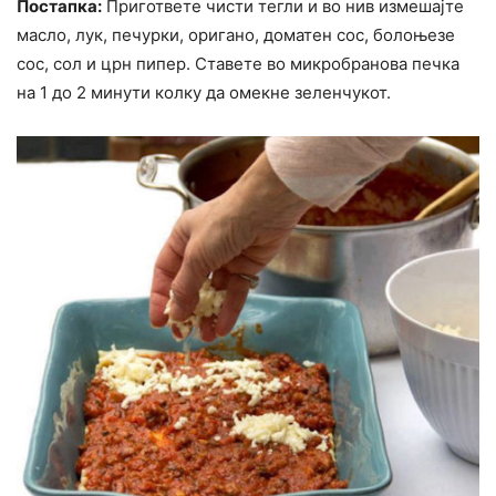
Постапка:
Пригответе чисти тегли и во нив измешајте
масло, лук, печурки, оригано, доматен сос, болоњезе
сос, сол и црн пипер. Ставете во микробранова печка
на 1 до 2 минути колку да омекне зеленчукот.