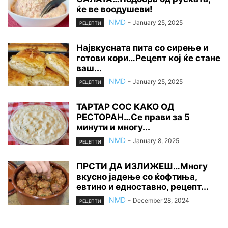
ќе ве воодушеви!
NMD
-
January 25, 2025
РЕЦЕПТИ
Највкусната пита со сирење и
готови кори…Рецепт кој ќе стане
ваш...
NMD
-
January 25, 2025
РЕЦЕПТИ
ТАРТАР СОС КАКО ОД
РЕСТОРАН…Се прави за 5
минути и многу...
NMD
-
January 8, 2025
РЕЦЕПТИ
ПРСТИ ДА ИЗЛИЖЕШ…Многу
вкусно јадење со ќофтиња,
евтино и едноставно, рецепт...
NMD
-
December 28, 2024
РЕЦЕПТИ