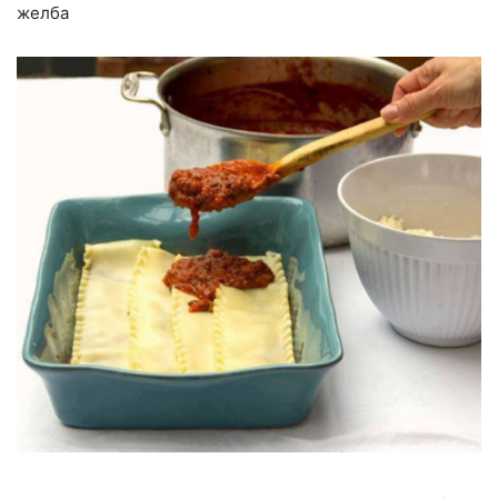
желба