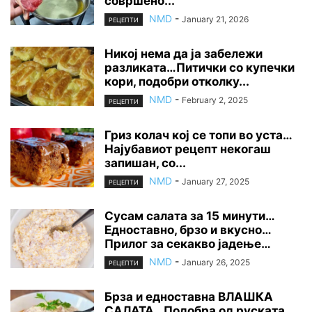
совршено...
NMD
-
January 21, 2026
РЕЦЕПТИ
Никој нема да ја забележи
разликата…Питички со купечки
кори, подобри отколку...
NMD
-
February 2, 2025
РЕЦЕПТИ
Гриз колач кој се топи во уста…
Најубавиот рецепт некогаш
запишан, со...
NMD
-
January 27, 2025
РЕЦЕПТИ
Сусам салата за 15 минути…
Едноставно, брзо и вкусно…
Прилог за секакво јадење…
NMD
-
January 26, 2025
РЕЦЕПТИ
Брза и едноставна ВЛАШКА
САЛАТА…Подобра од руската,