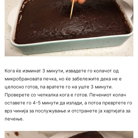
Кога ќе изминат 3 минути, извадете го колачот од
микробрановата печка, но ќе забележите дека не е
целосно готов, па вратете го на уште 3 минути.
Проверете со чепкалка кога е готов. Печениот колач
оставете го 4-5 минути да излади, а потоа превртете го
врз чинија за послужување и отстранете ја хартијата за
печење.