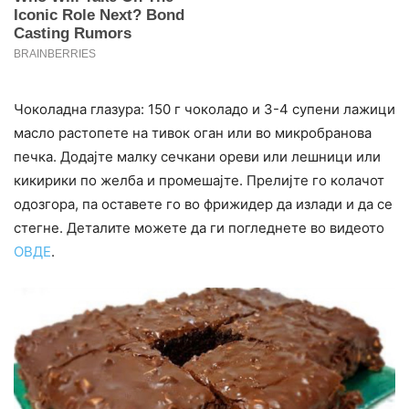
Чоколадна глазура: 150 г чоколадо и 3-4 супени лажици
масло растопете на тивок оган или во микробранова
печка. Додајте малку сечкани ореви или лешници или
кикирики по желба и промешајте. Прелијте го колачот
одозгора, па оставете го во фрижидер да излади и да се
стегне. Деталите можете да ги погледнете во видеото
ОВДЕ
.