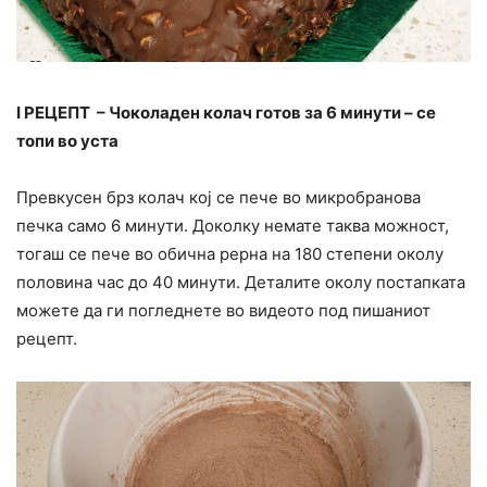
I РЕЦЕПТ – Чоколаден колач готов за 6 минути – се
топи во уста
Превкусен брз колач кој се пече во микробранова
печка само 6 минути. Доколку немате таква можност,
тогаш се пече во обична рерна на 180 степени околу
половина час до 40 минути. Деталите околу постапката
можете да ги погледнете во видеото под пишаниот
рецепт.