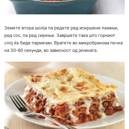
Земете втора шолја па редете ред искршени лазањи,
ред сос, па ред сирење. Завршете така што горниот
слој ќе биде пармезан. Вратете во микробранова печка
на 30-60 секунди, во зависност од јачината.