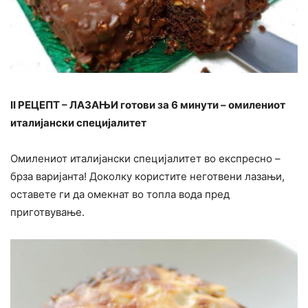
II РЕЦЕПТ – ЛАЗАЊИ готови за 6 минути – омилениот
италијански специјалитет
Омилениот италијански специјалитет во експресно –
брза варијанта! Доколку користите неготвени лазањи,
оставете ги да омекнат во топла вода пред
приготвување.