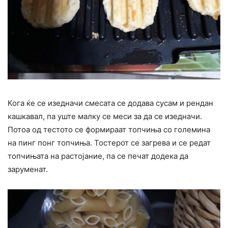
Кога ќе се изедначи смесата се додава сусам и рендан
кашкавал, па уште малку се меси за да се изедначи.
Потоа од тестото се формираат топчиња со големина
на пинг понг топчиња. Тостерот се загрева и се редат
топчињата на растојание, па се печат додека да
заруменат.