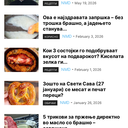
NMD
-
May 19, 2026
РЕЦЕПТИ
Ова е најздравата запршка – без
трошка брашно, а јадењето
станува...
NMD
-
February 3, 2026
КОРИСНО
Кои 3 состојки го подобруваат
вкусот на подварокот? Киселата
зелка ги...
NMD
-
February 1, 2026
РЕЦЕПТИ
Зошто на Свети Сава (27
јануари) се месат и печат
переци?
NMD
-
January 26, 2026
ОБИЧАИ
5 трикови за пржење директно
во масло со брашно –