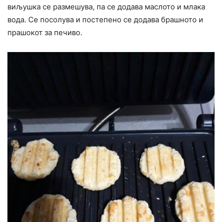
виљушка се размешува, па се додава маслото и млака
вода. Се посолува и постепено се додава брашното и
прашокот за печиво.