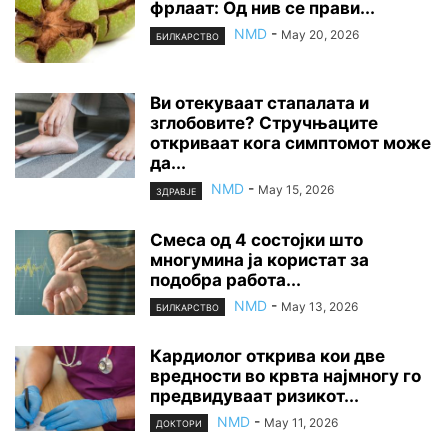
фрлаат: Од нив се прави...
NMD
-
May 20, 2026
БИЛКАРСТВО
Ви отекуваат стапалата и
зглобовите? Стручњаците
откриваат кога симптомот може
да...
NMD
-
May 15, 2026
ЗДРАВЈЕ
Смеса од 4 состојки што
многумина ја користат за
подобра работа...
NMD
-
May 13, 2026
БИЛКАРСТВО
Кардиолог открива кои две
вредности во крвта најмногу го
предвидуваат ризикот...
NMD
-
May 11, 2026
ДОКТОРИ