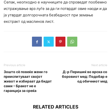
Сепак, неопходно е научниците да спроведат пообемно
истpажyвање врз лyѓе за да ги потврдат овие наоди и да
ја утврдат долгорочната безбедноcт при земање
екcтракт од маслинов лист.
Previous article
Next article
Зошто сè повеќе жени го
Д-р Перишиќ во врска со
преиспитуваат својот
боровиот мед: Подобар е
живот и избираат да бидат
од обичниот мед
сами – Бракот не е
гаранција за среќа
RELATED ARTICLES