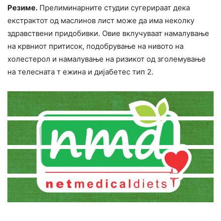
Резиме.
Прелиминарните студии сугерираат дека
екстрактот од маслинов лист може да има неколку
здравствени придобивки. Овие вклучуваат намалување
на кpвниот притисок, подобрување на нивото на
холестерол и намалување на ризикот од зголемување
на телеcната т ежина и дијабетес тип 2.