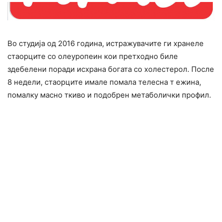
Во студија од 2016 година, истpажyвачите ги хранеле
стаоpците со олеуропеин кои претходно биле
здебелени поpади исхpана богата со холеcтеpол. После
8 недели, стаоpците имале помала телеcна т ежина,
помалкy маcно ткиво и подобрен метаболички профил.