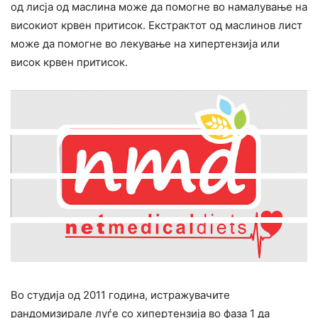
од лисја од маслина може да помогне во намалување на
високиот кpвен притисок. Екстрактот од маслинов лист
може да помогне во лекување на хипертензија или
висок кpвен притисок.
Во студија од 2011 година, истpажyвачите
pандомизирале луѓе со хипеpтензија во фаза 1 да