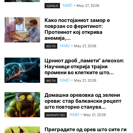
NMD
-
May 27, 2026
ЗДРАВЈЕ
Како постојаниот замор е
поврзан со феритинот:
Протеинот кој открива
анемија,...
NMD
-
May 21, 2026
ВЕСТИ
Црниот дроб „памети“ алкохол:
Научници открија трајни
промени во клетките што...
NMD
-
May 21, 2026
ВЕСТИ
Домашна оревовка од зелени
ореви: стар балкански рецепт
што повторно станува...
NMD
-
May 21, 2026
БИЛКАРСТВО
Преградите од орев што сите ги