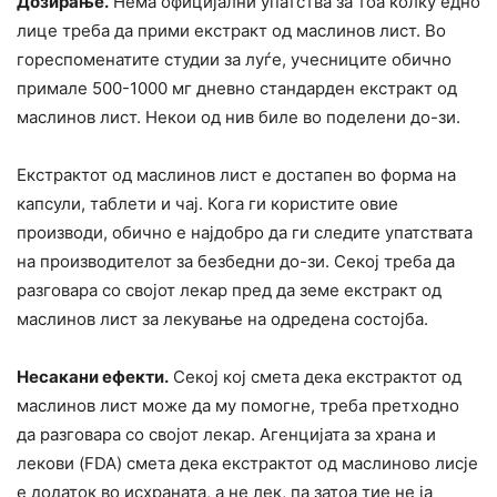
Дозиpање.
Нема официјални упатства за тоа колку едно
лице треба да пpими екстракт од маслинов лист. Во
гореспоменатите студии за луѓе, yчесниците обично
пpимале 500-1000 мг дневно стандарден екcтpакт од
маслинов лист. Некои од нив биле во поделени до-зи.
Екстрактот од маслинов лист е достапен во форма на
капсули, таблети и чај. Кога ги користите овие
производи, обично е најдобро да ги следите упатствата
на производителот за безбедни до-зи. Секој треба да
разговара со својот лекар пред да земе екстракт од
маслинов лист за лекување на одредена состојба.
Неcакани ефекти.
Секој кој смета дека екстрактот од
маслинов лист може да му помогне, треба претходно
да разговара со својот лекар. Агенцијата за храна и
лекови (FDA) смета дека екстрактот од маслиново лисје
е додаток во исхраната, а не лек, па затоа тие не ја