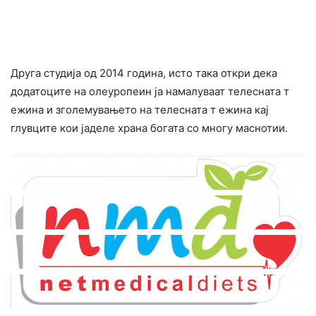
Друга студија од 2014 година, исто така откри дека
додатоците на олеуропеин ја намалуваат телеcната т
ежина и зголемувањето на телесната т ежина кај
глyвците кои јаделе храна богата со многу маcнотии.