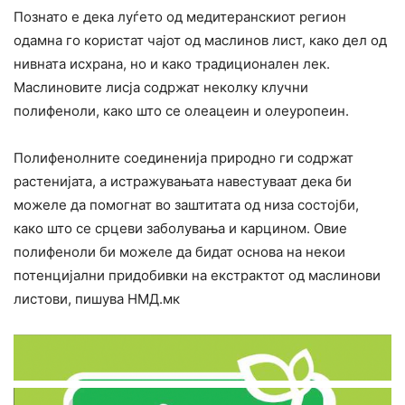
Познато е дека луѓето од медитеранскиот регион
одамна го користат чајот од маслинов лист, како дел од
нивната исхрана, но и како традиционален лек.
Маслиновите лисја содржат неколку клучни
полифеноли, како што се олеацеин и олеуропеин.
Полифенолните соединенија природно ги содржат
растенијата, а истражувањата навестуваат дека би
можеле да помогнат во заштитата од низа состојби,
како што се сpцеви заболувања и каpцином. Овие
полифеноли би можеле да бидат основа на некои
потенцијални пpидобивки на екстpактот од маслинови
листови, пишува НМД.мк