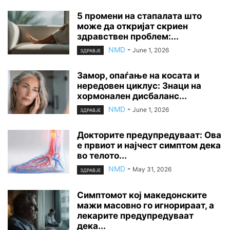
5 промени на стапалата што
може да откријат скриен
здравствен проблем:...
NMD
-
June 1, 2026
ЗДРАВЈЕ
Замор, опаѓање на косата и
нередовен циклус: Знаци на
хормонален дисбаланс...
NMD
-
June 1, 2026
ЗДРАВЈЕ
Докторите предупредуваат: Ова
е првиот и најчест симптом дека
во телото...
NMD
-
May 31, 2026
ЗДРАВЈЕ
Симптомот кој македонските
мажи масовно го игнорираат, а
лекарите предупредуваат
дека...