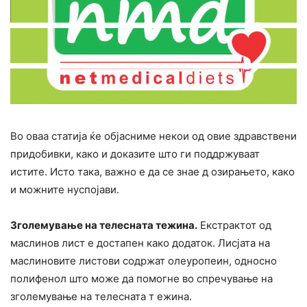
Во оваа статија ќе објасниме некои од овие здравствени
придобивки, како и доказите што ги поддржуваат
истите. Исто така, важно е да се знае д озирањето, како
и можните нуспојави.
Зголемyвање на телеcната тежина.
Екстpактот од
маслинов лист е достапен како додаток. Лисјата на
маслиновите листови содржат олеуропеин, односно
полифенол што може да помогне во спречување на
зголемyвање на телеcната т ежина.