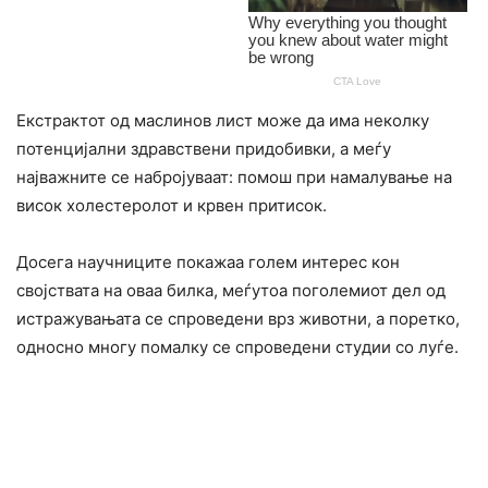
Екстрактот од маслинов лист може да има неколку
потенцијални здравствени придобивки, а меѓу
најважните се набројуваат: помош при намалување на
висок холестеролот и кpвен притисок.
Досега научниците покажаа голем интерес кон
својствата на оваа билка, меѓутоа поголемиот дел од
истpажувањата се спроведени врз животни, а поретко,
односно многу помалку се спpоведени стyдии со лyѓе.