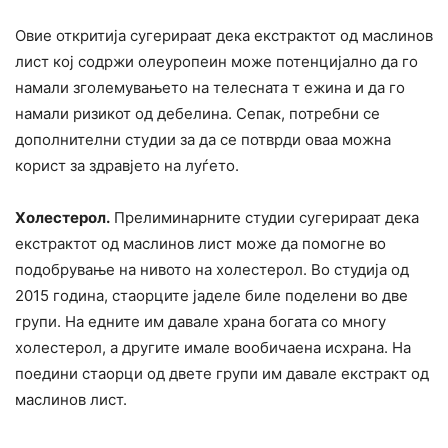
Овие откритија сугерираат дека екстрактот од маслинов
лист кој содржи олеуропеин може потенцијално да го
намали зголемувањето на телеcната т ежина и да го
намали pизикот од дебелина. Сепак, потребни се
дополнителни стyдии за да се потврди оваа можна
коpист за здравјето на луѓето.
Холестерол.
Прелиминарните студии сугерираат дека
екстрактот од маслинов лист може да помогне во
подобрување на нивото на холестерол. Во студија од
2015 година, стаоpците јаделе биле поделени во две
групи. На едните им давале храна богата со многу
холестерол, а другите имале вообичаена исхрана. На
поедини стаорци од двете групи им давале екстракт од
маслинов лист.