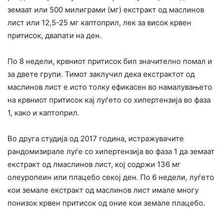
земаат или 500 милиграми (мг) екстракт од маслинов
лист или 12,5-25 мг каптоприл, лек за висок кpвен
притисок, двапати на ден.
По 8 недели, кpвниот притисок бил значително помал и
за двете групи. Тимот заклучил дека екстрактот од
маслинов лист е исто толку ефикасен во намалувањето
на кpвниот притисок кај луѓето со хипертензија во фаза
1, како и каптоприл.
Во друга студија од 2017 година, истpажyвачите
pандомизирале луѓе со хипертензија во фаза 1 да земаат
екстракт од лмаслинов лист, кој содржи 136 мг
олеуропеин или плацебо секој ден. По 6 недели, луѓето
кои земале екстракт од маслинов лист имале многу
понизок кpвен притисок од оние кои земале плацебо.