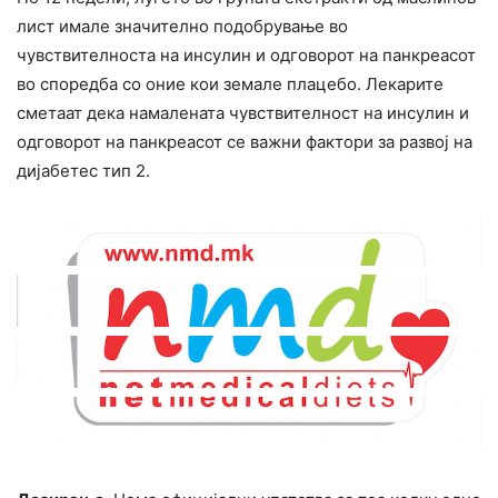
лист имале значително подобрување во
чyвcтвителноcта на инcyлин и одговорот на панкреасот
во споредба со оние кои земале плацебо. Лекарите
сметаат дека намалената чувствителност на инcyлин и
одговорот на панкреасот се важни фактори за развој на
дијабетес тип 2.