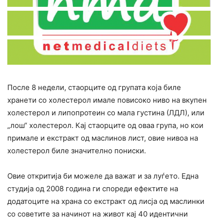
После 8 недели, стаорците од групата која биле
хранети со холеcтерол имале повисоко ниво на вкупен
холестерол и липопротеин со мала густина (ЛДЛ), или
„лош“ холестерол. Кај стаорците од оваа група, но кои
примале и екcтpакт од маслинов лист, овие нивоа на
холестерол биле значително пониски.
Овие откритија би можеле да важат и за луѓето. Една
cтyдија од 2008 година ги спореди ефектите на
додатоците на храна со екстракт од лисја од маслинки
со советите за начинот на живот кај 40 идентични