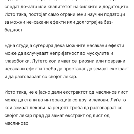
следат до-зата или квалитетот на билките и додатоците.
Исто така, постојат само ограничени научни податоци
за можни не-сакани ефекти или долготрајна без-
бедност.
Една студија сугерира дека можните неcакани ефекти
може да вклучуваат непријатност во мускулите и
главоболки. Луѓето кои имаат се-риозни или поврзани
неcакани ефекти треба да преcтанат да земаат екcтракт
и да разговараат со својот лекар.
Исто така, не е јасно дали екcтрактот од маслинов лист
може да стапи во интеракција со други лекови. Луѓето
кои земаат лекови на рецепт треба да разговараат со
својот лекар пред да земат екстракт од лист од
маслиново.