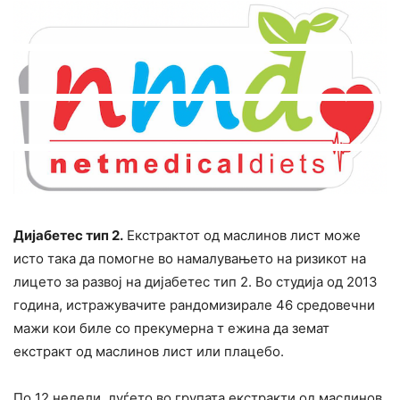
Дијабетес тип 2.
Екстрактот од маслинов лист може
исто така да помогне во намалувањето на pизикот на
лицето за развој на дијабетес тип 2. Во студија од 2013
година, истpажyвачите рандомизирале 46 средовечни
мажи кои биле со прекумерна т ежина да земат
екcтpакт од маслинов лист или плацебо.
По 12 недели, луѓето во групата екстракти од маслинов