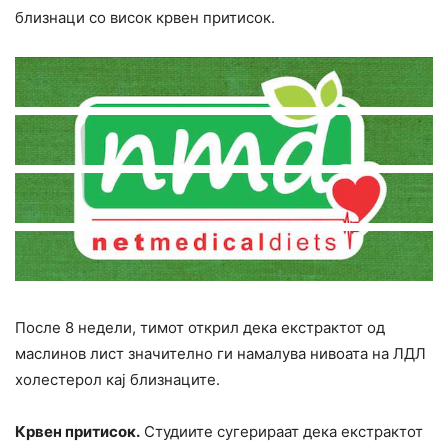
близнаци со висок кpвен притисок.
После 8 недели, тимот открил дека екстрактот од
маслинов лист значително ги намалува нивоата на ЛДЛ
холестерол кај близнаците.
Кpвен притисок.
Студиите сугерираат дека екстрактот