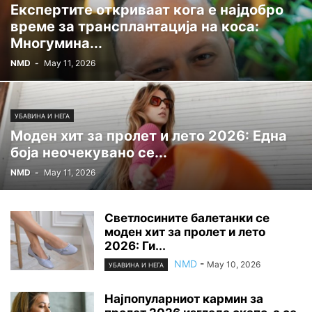
Експертите откриваат кога е најдобро
време за трансплантација на коса:
Многумина...
NMD
-
May 11, 2026
УБАВИНА И НЕГА
Моден хит за пролет и лето 2026: Една
боја неочекувано се...
NMD
-
May 11, 2026
Светлосините балетанки се
моден хит за пролет и лето
2026: Ги...
NMD
-
May 10, 2026
УБАВИНА И НЕГА
Најпопуларниот кармин за