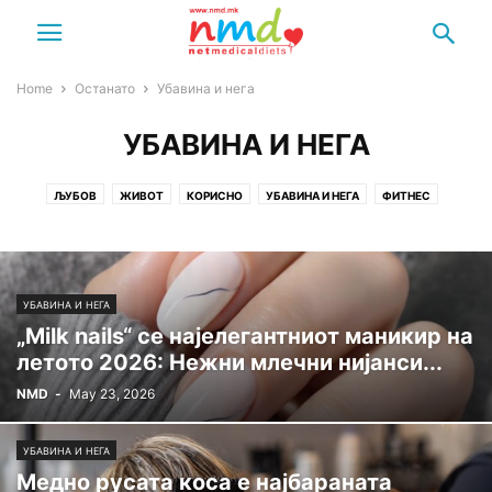
Home
Останато
Убавина и нега
УБАВИНА И НЕГА
ЉУБОВ
ЖИВОТ
КОРИСНО
УБАВИНА И НЕГА
ФИТНЕС
ХОРОСКОП
УБАВИНА И НЕГА
„Milk nails“ се најелегантниот маникир на
летото 2026: Нежни млечни нијанси...
NMD
-
May 23, 2026
УБАВИНА И НЕГА
Медно русата коса е најбараната