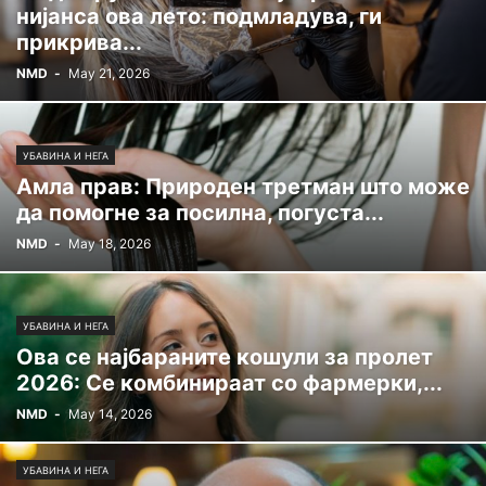
нијанса ова лето: подмладува, ги
прикрива...
NMD
-
May 21, 2026
УБАВИНА И НЕГА
Амла прав: Природен третман што може
да помогне за посилна, погуста...
NMD
-
May 18, 2026
УБАВИНА И НЕГА
Ова се најбараните кошули за пролет
2026: Се комбинираат со фармерки,...
NMD
-
May 14, 2026
УБАВИНА И НЕГА