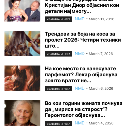
Кристијан Диор објаснил кои
детали најмногу...
NMD
-
March 11, 2026
УБАВИНА И НЕГА
Трендови за боја на коса за
пролет 2026: Четири техники
што...
NMD
-
March 7, 2026
УБАВИНА И НЕГА
На кое место го нанесувате
парфемот? Лекар објаснува
зошто вратот не...
NMD
-
March 6, 2026
УБАВИНА И НЕГА
Во кои години жената почнува
да „мириса на старост“?
Геронтолог објаснува...
NMD
-
March 4, 2026
УБАВИНА И НЕГА