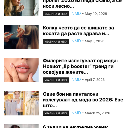
пролет 2026 изгледа скапо, а се
носи лесно...
NMD
-
May 10, 2026
УБАВИНА И НЕГА
Колку често да се шишате за
косата да расте здрава и...
NMD
-
May 1, 2026
УБАВИНА И НЕГА
Филерите излегуваат од мода:
Новиот „lip booster“ тренд ги
освојува жените...
NMD
-
April 7, 2026
УБАВИНА И НЕГА
Овие бои на панталони
излегуваат од мода во 2026: Еве
што...
NMD
-
March 25, 2026
УБАВИНА И НЕГА
6 знаци на неуредна жена: