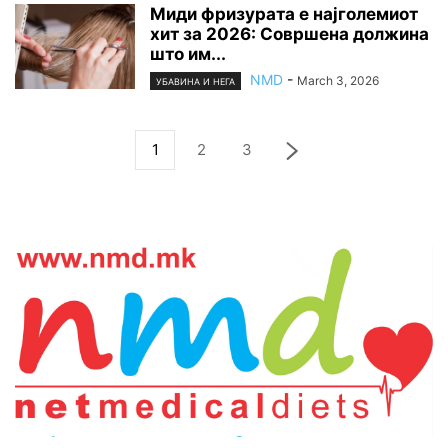
Миди фризурата е најголемиот
хит за 2026: Совршена должина
што им...
NMD
-
March 3, 2026
УБАВИНА И НЕГА
1
2
3