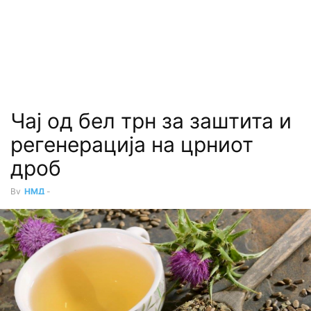
Чај од бел трн за заштита и
регенерација на црниот
дроб
By
НМД
-