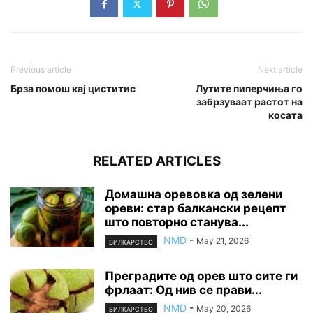
Previous article
Next article
Брза помош кај циститис
Лутите пиперчиња го
забрзуваат растот на
косата
RELATED ARTICLES
Домашна оревовка од зелени
ореви: стар балкански рецепт
што повторно станува...
NMD
-
May 21, 2026
БИЛКАРСТВО
Преградите од орев што сите ги
фрлаат: Од нив се прави...
NMD
-
May 20, 2026
БИЛКАРСТВО