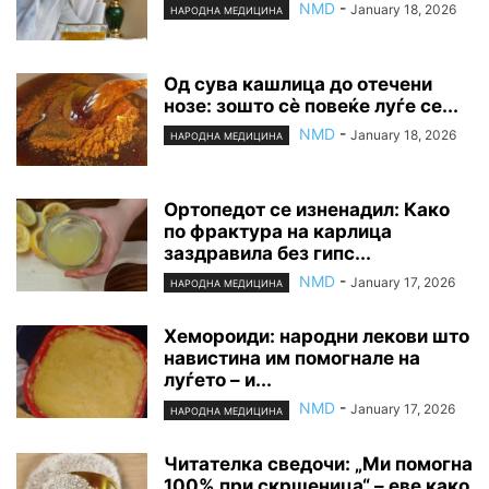
NMD
-
January 18, 2026
НАРОДНА МЕДИЦИНА
Од сува кашлица до отечени
нозе: зошто сè повеќе луѓе се...
NMD
-
January 18, 2026
НАРОДНА МЕДИЦИНА
Ортопедот се изненадил: Како
по фрактура на карлица
заздравила без гипс...
NMD
-
January 17, 2026
НАРОДНА МЕДИЦИНА
Хемороиди: народни лекови што
навистина им помогнале на
луѓето – и...
NMD
-
January 17, 2026
НАРОДНА МЕДИЦИНА
Читателка сведочи: „Ми помогна
100% при скршеница“ – еве како