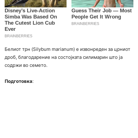
Белиот трн (Silybum marianum) е извонреден за црниот
дроб, благодарение на состојката силимарин што ја
содржи во семето.
Подготовка
: