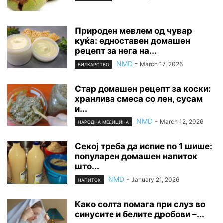
Природен мевлем од чувар
куќа: едноставен домашен
рецепт за нега на...
NMD
-
March 17, 2026
БИЛКАРСТВО
Стар домашен рецепт за коски:
хранлива смеса со лен, сусам
и...
NMD
-
March 12, 2026
НАРОДНА МЕДИЦИНА
Секој треба да испие по 1 шише:
популарен домашен напиток
што...
NMD
-
January 21, 2026
НАПИТОК
Како солта помага при слуз во
синусите и белите дробови –...