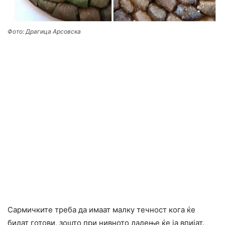
Фото: Драгица Арсовска
Сармичките треба да имаат малку течност кога ќе
бидат готови, зошто при нивното ладење ќе ја впијат.