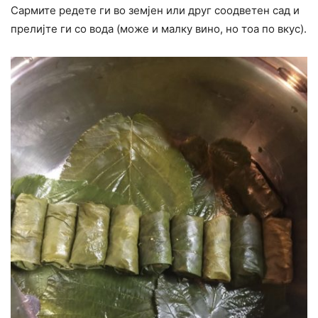
Сармите редете ги во земјен или друг соодветен сад и
прелијте ги со вода (може и малку вино, но тоа по вкус).