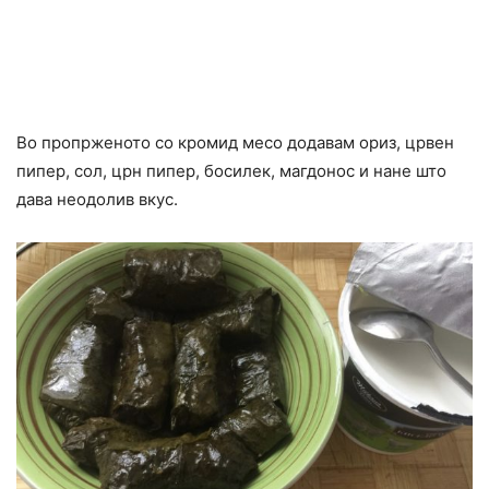
Во пропрженото со кромид месо додавам ориз, црвен
пипер, сол, црн пипер, босилек, магдонос и нане што
дава неодолив вкус.