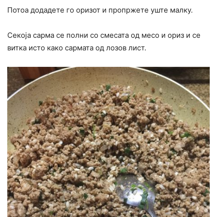
Потоа додадете го оризот и пропржете уште малку.
Секоја сарма се полни со смесата од месо и ориз и се
витка исто како сармата од лозов лист.