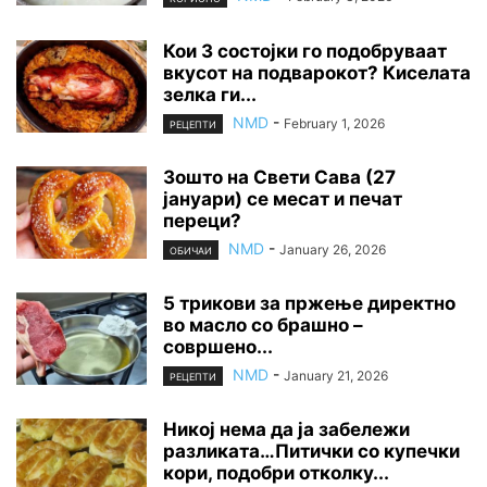
Кои 3 состојки го подобруваат
вкусот на подварокот? Киселата
зелка ги...
NMD
-
February 1, 2026
РЕЦЕПТИ
Зошто на Свети Сава (27
јануари) се месат и печат
переци?
NMD
-
January 26, 2026
ОБИЧАИ
5 трикови за пржење директно
во масло со брашно –
совршено...
NMD
-
January 21, 2026
РЕЦЕПТИ
Никој нема да ја забележи
разликата…Питички со купечки
кори, подобри отколку...