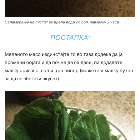
Саламурење на листот во врела вода со сол, најмалку 2 часа
ПОСТАПКА:
Меленото месо издинстајте го во тава додека да ја
промени бојата и да почне да се двои, па додадете
малку оригано, сол и црн пипер (можете и малку путер
за да се збогати вкусот).