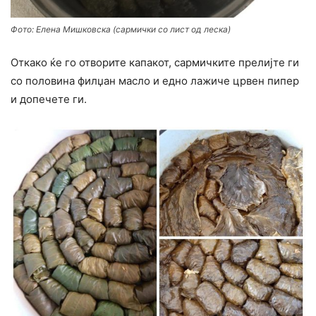
Фото: Елена Мишковска (сармички со лист од леска)
Откако ќе го отворите капакот, сармичките прелијте ги
со половина филџан масло и едно лажиче црвен пипер
и допечете ги.