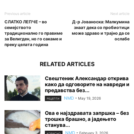
Previous article
Next article
СЛАТКО ЛЕПЧЕ – во
Д-р Јованоска: Малкумина
семејството
знаат дека со пробиотици
традиционално го правиме
може здраво и трајно да се
за Велигден, но го сакаме и
ослабе
преку целата година
RELATED ARTICLES
Свештеник Александар открива
како да одговорите на навреди и
предавства без...
NMD
-
May 19, 2026
РЕЦЕПТИ
Ова е најздравата запршка – без
трошка брашно, а јадењето
станува...
NMD
-
February 3, 2026
КОРИСНО