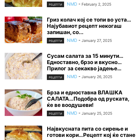
NMD
-
February 2, 2025
РЕЦЕПТИ
Гриз колач кој се топи во уста…
Најубавиот рецепт некогаш
запишан, со...
NMD
-
January 27, 2025
РЕЦЕПТИ
Сусам салата за 15 минути…
Едноставно, брзо и вкусно…
Прилог за секакво јадење…
NMD
-
January 26, 2025
РЕЦЕПТИ
Брза и едноставна ВЛАШКА
САЛАТА…Подобра од руската,
ќе ве воодушеви!
NMD
-
January 25, 2025
РЕЦЕПТИ
Највкусната пита со сирење и
готови кори…Рецепт кој ќе стане