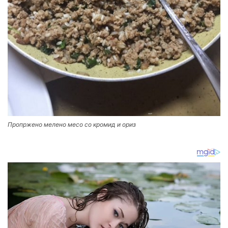
Пропржено мелено месо со кромид и ориз