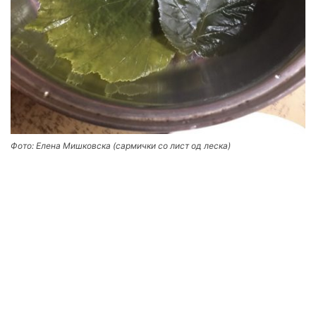
Фото: Елена Мишковска (сармички со лист од леска)