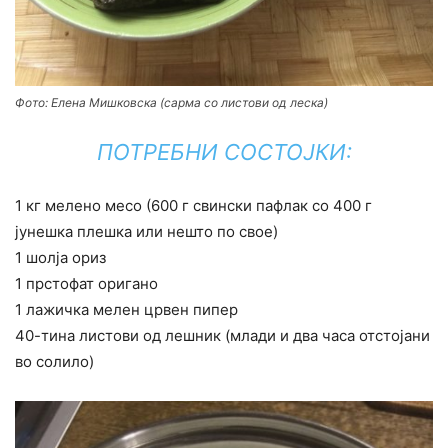
Фото: Елена Мишковска (сарма со листови од леска)
ПОТРЕБНИ СОСТОЈКИ:
1 кг мелено месо (600 г свински пафлак со 400 г
јунешка плешка или нешто по свое)
1 шолја ориз
1 прстофат оригано
1 лажичка мелен црвен пипер
40-тина листови од лешник (млади и два часа отстојани
во солило)