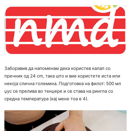
Заборавив да напоменам дека користев калап со
пречник од 24 cm, така што и вие користете иста или
некоја слична големина. Подготовка на филот: 500 мл
џус се прелива во тенџере и се става на рингла со
средна температура (кај мене тоа е 4).