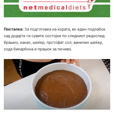
Постапка:
За подготовка на кората, во еден подлабок
сад додајте ги сувите состојки по следниот редослед:
брашно, какао, шеќер, прстофат сол, ванилин шеќер,
сода бикарбона и прашок за печиво.