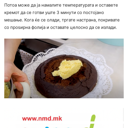
Потоа може да ја намалите температурата и оставете
кремот да се готви уште 3 минути со постојано
мешање. Кога ќе се олади, тргате настрана, покривате
со проѕирна фолија и оставате целосно да се излади.