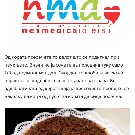
Од кората пресечете го делот што се подигнал при
печењето. Значи не ја сечете на половина туку само
1/3 од подигнатиот дел. Овој дел го дробите на ситни
парчиња во подлабок сад и оставате настрана. Во
вдлабнатината од кората која ја пресековте прелијте со
неколку лажици од џусот за кората да биде посочна.