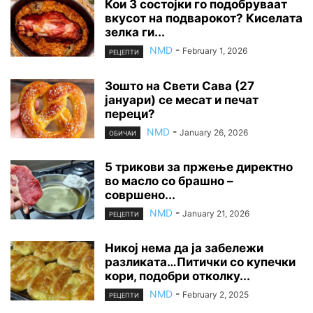
Кои 3 состојки го подобруваат
вкусот на подварокот? Киселата
зелка ги...
NMD
-
February 1, 2026
РЕЦЕПТИ
Зошто на Свети Сава (27
јануари) се месат и печат
переци?
NMD
-
January 26, 2026
ОБИЧАИ
5 трикови за пржење директно
во масло со брашно –
совршено...
NMD
-
January 21, 2026
РЕЦЕПТИ
Никој нема да ја забележи
разликата…Питички со купечки
кори, подобри отколку...
NMD
-
February 2, 2025
РЕЦЕПТИ