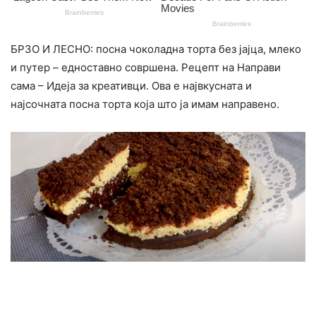
БРЗО И ЛЕСНО: посна чоколадна торта без јајца, млеко
и путер – едноставно совршена. Рецепт на Направи
сама – Идеја за креативци. Ова е највкусната и
најсочната посна торта која што ја имам направено.