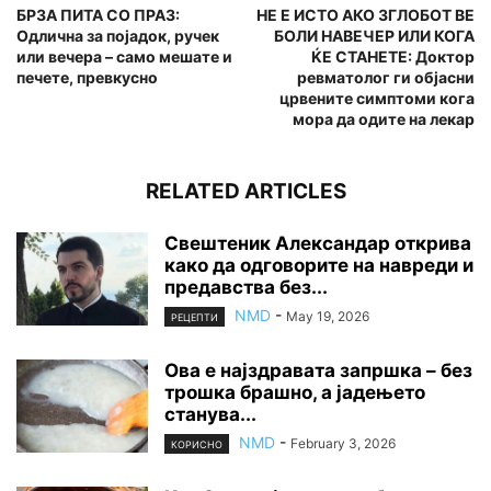
БРЗА ПИТА СО ПРАЗ:
НЕ Е ИСТО АКО ЗГЛОБОТ ВЕ
Одлична за појадок, ручек
БОЛИ НАВЕЧЕР ИЛИ КОГА
или вечера – само мешате и
ЌЕ СТАНЕТЕ: Доктор
печете, превкусно
ревматолог ги објасни
црвените симптоми кога
мора да одите на лекар
RELATED ARTICLES
Свештеник Александар открива
како да одговорите на навреди и
предавства без...
NMD
-
May 19, 2026
РЕЦЕПТИ
Ова е најздравата запршка – без
трошка брашно, а јадењето
станува...
NMD
-
February 3, 2026
КОРИСНО