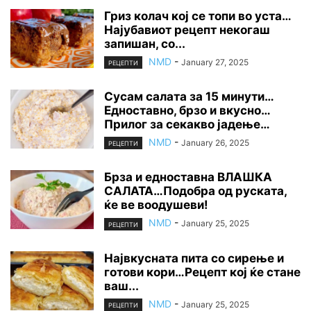
Гриз колач кој се топи во уста…
Најубавиот рецепт некогаш
запишан, со...
NMD
-
January 27, 2025
РЕЦЕПТИ
Сусам салата за 15 минути…
Едноставно, брзо и вкусно…
Прилог за секакво јадење…
NMD
-
January 26, 2025
РЕЦЕПТИ
Брза и едноставна ВЛАШКА
САЛАТА…Подобра од руската,
ќе ве воодушеви!
NMD
-
January 25, 2025
РЕЦЕПТИ
Највкусната пита со сирење и
готови кори…Рецепт кој ќе стане
ваш...
NMD
-
January 25, 2025
РЕЦЕПТИ