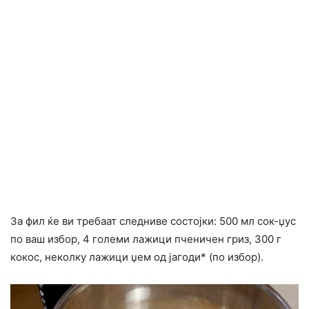
За фил ќе ви требаат следниве состојки: 500 мл сок-џус
по ваш избор, 4 големи лажици пченичен гриз, 300 г
кокос, неколку лажици џем од јагоди* (по избор).