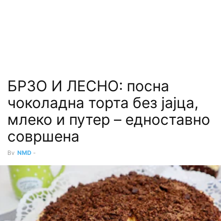
БРЗО И ЛЕСНО: посна
чоколадна торта без јајца,
млеко и путер – едноставно
совршена
By
NMD
-