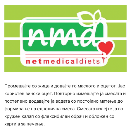
Промешајте со жица и додајте го маслото и оцетот. Јас
користев вински оцет. Повторно измешајте ја смесата и
постепено додавајте ја водата со постојано матење до
формирање на еднолична смеса. Смесата излејте ја во
кружен калап со флексибилен обрач и обложен со
хартија за печење.