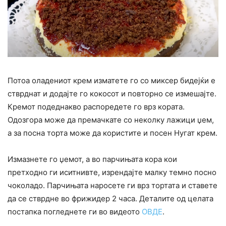
Потоа оладениот крем изматете го со миксер бидејќи е
стврднат и додајте го кокосот и повторно се измешајте.
Кремот подеднакво распоредете го врз кората.
Одозгора може да премачкате со неколку лажици џем,
а за посна торта може да користите и посен Нугат крем.
Измазнете го џемот, а во парчињата кора кои
претходно ги иситнивте, изрендајте малку темно посно
чоколадо. Парчињата наросете ги врз тортата и ставете
да се стврдне во фрижидер 2 часа. Деталите од целата
постапка погледнете ги во видеото
ОВДЕ
.