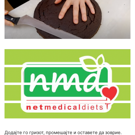
Додајте го гризот, промешајте и оставете да зоврие.