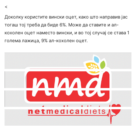
<
Доколку користите вински оцет, како што направив јас
тогаш тој треба да биде 6%. Може да ставите и ал-
кохолен оцет наместо вински, и во тој случај се става 1
голема лажица, 9% ал-кохолен оцет.