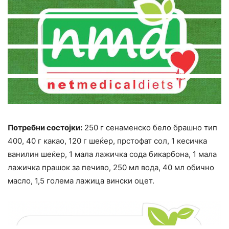
Потребни состојки:
250 г сенаменско бело брашно тип
400, 40 г какао, 120 г шеќер, прстофат сол, 1 кесичка
ванилин шеќер, 1 мала лажичка сода бикарбона, 1 мала
лажичка прашок за печиво, 250 мл вода, 40 мл обично
масло, 1,5 голема лажица вински оцет.