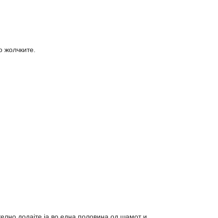
о жолчките.
елно додајте ја во една половина од шамот и