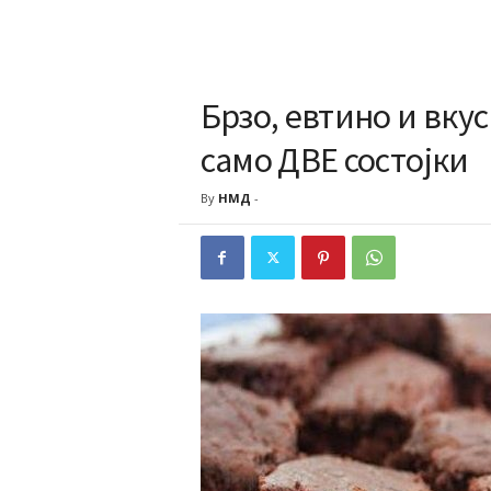
Брзо, евтино и вку
само ДВЕ состојки
By
НМД
-