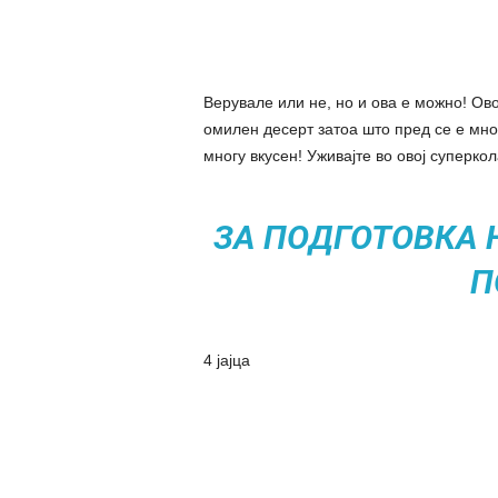
Верувале или не, но и ова е можно! Ов
омилен десерт затоа што пред се е многу
многу вкусен! Уживајте во овој суперкол
ЗА ПОДГОТОВКА Н
П
4 јајца