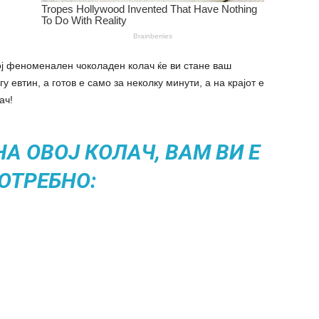
ој феноменален чоколаден колач ќе ви стане ваш
 евтин, а готов е само за неколку минути, а на крајот е
ач!
А ОВОЈ КОЛАЧ, ВАМ ВИ Е
ОТРЕБНО: