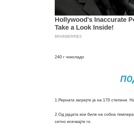
240 г чоколадо
ПО
1.Рерната загрејте ја на 170 степени. 
2.Од јајцата кои биле на собна темпера
ситно исечкајте го.