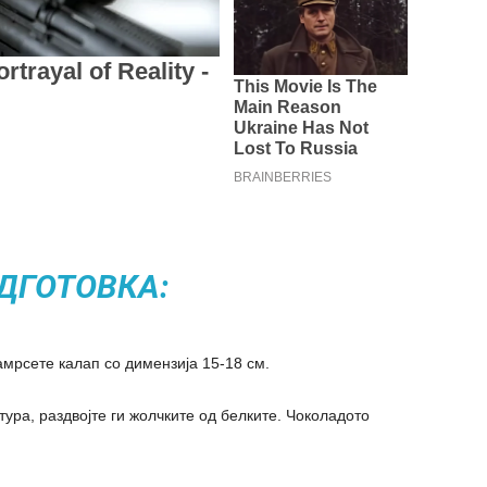
ДГОТОВКА:
Намрсете калап со димензија 15-18 см.
тура, раздвојте ги жолчките од белките. Чоколадото