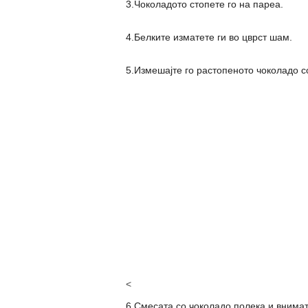
3.Чоколадото стопете го на пареа.
4.Белките изматете ги во цврст шам.
5.Измешајте го растопеното чоколадо с
<
6.Смесата со чоколадо полека и внимат