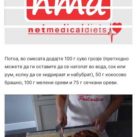
Потоа, во смесата додајте 100 г суво грозје (претходно
можете да ги оставите да се натопат во вода, сок или
рум, колку да се хидрираат и набубрат), 50 г кокосово
брашно, 100 г мелени ореви и 75 г сечкани ореви.