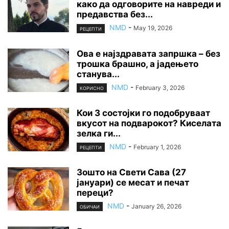
како да одговорите на навреди и
предавства без...
NMD
-
May 19, 2026
РЕЦЕПТИ
Ова е најздравата запршка – без
трошка брашно, а јадењето
станува...
NMD
-
February 3, 2026
КОРИСНО
Кои 3 состојки го подобруваат
вкусот на подварокот? Киселата
зелка ги...
NMD
-
February 1, 2026
РЕЦЕПТИ
Зошто на Свети Сава (27
јануари) се месат и печат
переци?
NMD
-
January 26, 2026
ОБИЧАИ