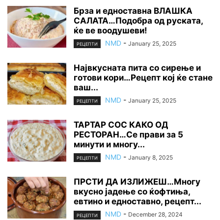
Брза и едноставна ВЛАШКА
САЛАТА…Подобра од руската,
ќе ве воодушеви!
NMD
-
January 25, 2025
РЕЦЕПТИ
Највкусната пита со сирење и
готови кори…Рецепт кој ќе стане
ваш...
NMD
-
January 25, 2025
РЕЦЕПТИ
ТАРТАР СОС КАКО ОД
РЕСТОРАН…Се прави за 5
минути и многу...
NMD
-
January 8, 2025
РЕЦЕПТИ
ПРСТИ ДА ИЗЛИЖЕШ…Многу
вкусно јадење со ќофтиња,
евтино и едноставно, рецепт...
NMD
-
December 28, 2024
РЕЦЕПТИ