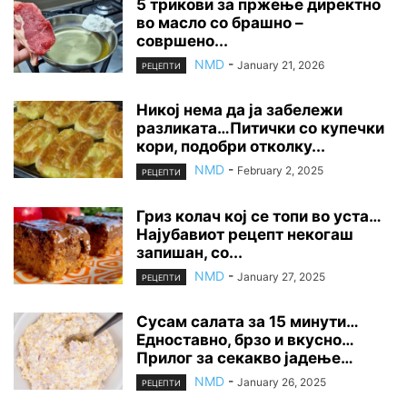
5 трикови за пржење директно
во масло со брашно –
совршено...
NMD
-
January 21, 2026
РЕЦЕПТИ
Никој нема да ја забележи
разликата…Питички со купечки
кори, подобри отколку...
NMD
-
February 2, 2025
РЕЦЕПТИ
Гриз колач кој се топи во уста…
Најубавиот рецепт некогаш
запишан, со...
NMD
-
January 27, 2025
РЕЦЕПТИ
Сусам салата за 15 минути…
Едноставно, брзо и вкусно…
Прилог за секакво јадење…
NMD
-
January 26, 2025
РЕЦЕПТИ