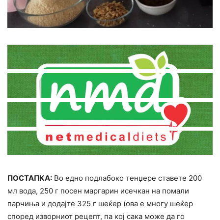
ПОСТАПКА:
Во едно подлабоко тенџере ставете 200
мл вода, 250 г посен маргарин исечкан на помали
парчиња и додајте 325 г шеќер (ова е многу шеќер
според изворниот рецепт, па кој сака може да го