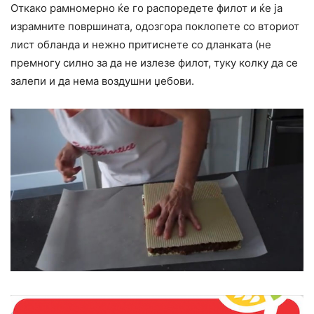
Откако рамномерно ќе го распоредете филот и ќе ја
израмните површината, одозгора поклопете со вториот
лист обланда и нежно притиснете со дланката (не
премногу силно за да не излезе филот, туку колку да се
залепи и да нема воздушни џебови.