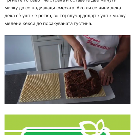
малку да се подизлади смесата. Ако ви се чини дека
дека сè уште е ретка, во тој случај додајте уште малку
мелени кекси до посакуваната густина.