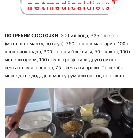
ПОТРЕБНИ СОСТОЈКИ:
200 мл вода, 325 г шеќер
(може и помалку, по вкус), 250 г посен маргарин, 100 г
посно чоколадо, 300 г посни бисквити, 50 г кокос, 100 г
мелени ореви, 100 г суво грозје (или друго ситно
сечкано суво овошје), 75 г сечкани ореви. По желба
може да се додаде и малку рум или сок од портокал.