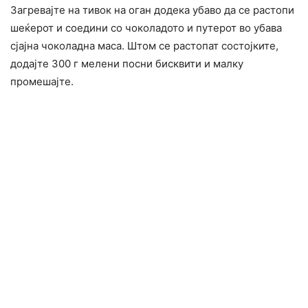
Загревајте на тивок на оган додека убаво да се растопи
шеќерот и соедини со чоколадото и путерот во убава
сјајна чоколадна маса. Штом се растопат состојките,
додајте 300 г мелени посни бисквити и малку
промешајте.