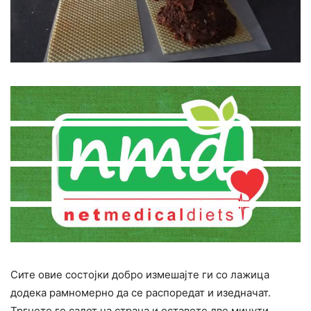
Сите овие состојки добро измешајте ги со лажица
додека рамномерно да се распоредат и изедначат.
Тргнете го садот на страна и оставете две минути