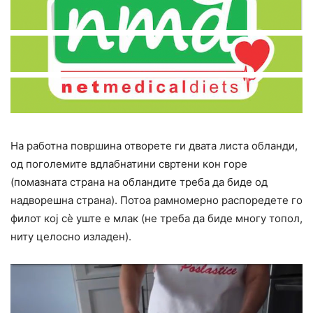
На работна површина отворете ги двата листа обланди,
од поголемите вдлабнатини свртени кон горе
(помазната страна на обландите треба да биде од
надворешна страна). Потоа рамномерно распоредете го
филот кој сè уште е млак (не треба да биде многу топол,
ниту целосно изладен).