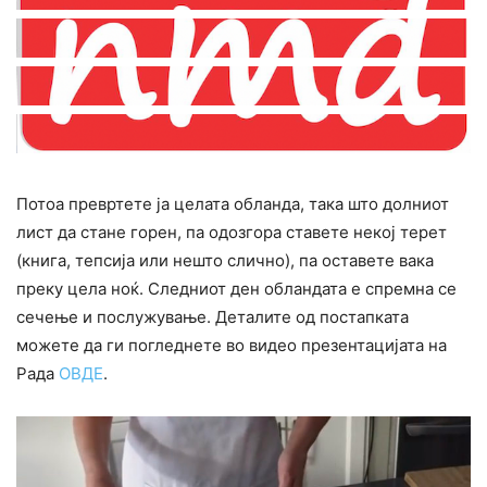
Потоа превртете ја целата обланда, така што долниот
лист да стане горен, па одозгора ставете некој терет
(книга, тепсија или нешто слично), па оставете вака
преку цела ноќ. Следниот ден обландата е спремна се
сечење и послужување. Деталите од постапката
можете да ги погледнете во видео презентацијата на
Рада
ОВДЕ
.