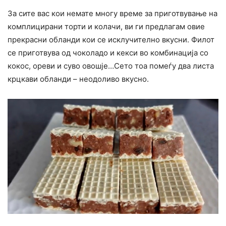
За сите вас кои немате многу време за приготвување на
комплицирани торти и колачи, ви ги предлагам овие
прекрасни обланди кои се исклучително вкусни. Филот
се приготвува од чоколадо и кекси во комбинација со
кокос, ореви и суво овошје…Сето тоа помеѓу два листа
крцкави обланди – неодоливо вкусно.