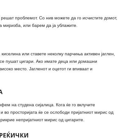
 решат проблемот. Со нив можете да го исчистите домот,
а миризба, или барем да ја ублажите.
 киселина или ставете неколку парчиња активен јаглен,
а се пушат цигари. Ако имате деца или домашни
исоко место. Јагленот и оцетот ги впиваат и
А
фем на студена сијалица. Кога ќе го вклучите
 и во просторијата ќе се ослободи пријатниот мирис од
прикрие непријатниот мирис од цигарите.
РЕЌИЧКИ