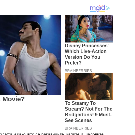
одатоци како што се ракавиците, капите и шаловите,