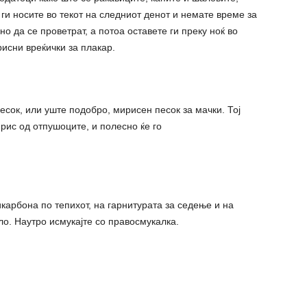
ги носите во текот на следниот денот и немате време за
о да се проветрат, а потоа оставете ги преку ноќ во
исни вреќички за плакар.
есок, или уште подобро, мирисен песок за мачки. Тој
рис од отпушоците, и полесно ќе го
карбона по тепихот, на гарнитурата за седење и на
ло. Наутро исмукајте со правосмукалка.