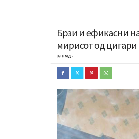
Брзи и ефикасни н
мирисот од цигари
By
НМД
-