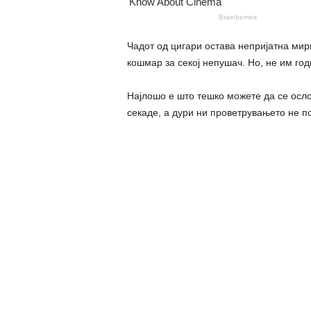
Чадот од цигари остава непријатна мир
кошмар за секој непушач. Но, не им год
Најлошо е што тешко можете да се осло
секаде, а дури ни проветрувањето не п