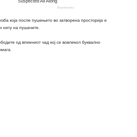
изба која после пушењето во затворена просторија е
и ниту на пушачите.
бодите од впиениот чад кој се вовлекол буквално
омага.