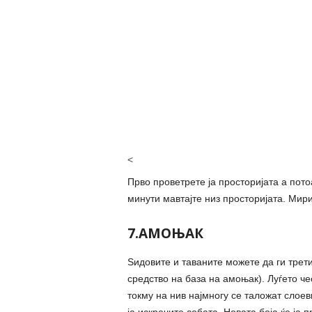
<
Прво проветрете ја просторијата а пото
минути мавтајте низ просторијата. Мири
7.АМОЊАК
Ѕидовите и таваните можете да ги трет
средство на база на амоњак). Луѓето че
токму на нив најмногу се таложат слоев