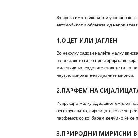
За среќа има трикови кои успешно ќе го
автомобилот и облеката од непријатнат
1.ОЦЕТ ИЛИ ЈАГЛЕН
Во неколку садови налејте малку винска
па поставете ги во просторијата во кој
миленичиња, садовите ставете ги на пов
неутрализираат непријатните мириси.
2.ПАРФЕМ НА СИЈАЛИЦАТ
Испрскајте малку од вашиот омилен пар
осветлувањето, сијалицата ќе се загрее
парфемот, со кој барем делумно ќе се 
3.ПРИРОДНИ МИРИСНИ В