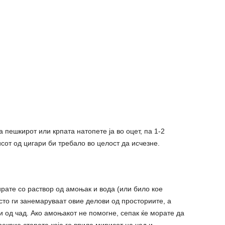
а пешкирот или крпата натопете ја во оцет, па 1-2
сот од цигари би требало во целост да исчезне.
ирате со раствор од амоњак и вода (или било кое
сто ги занемаруваат овие делови од просториите, а
и од чад. Ако амоњакот не помогне, сепак ќе морате да