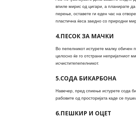
впиле мирис од цигари, а планирате да 
перење, оставете ги еден час на отворен
пластична ќеса заедно со природни мир
4.ПЕСОК ЗА МАЧКИ
Во пепелникот истурете малку обичен п
целосно ќе го отстрани непријатниот ми
исчиститепепелникот.
5.СОДА БИКАРБОНА
Навечер, пред спиење истурете сода би
рабовите од просторијата каде се пуше
6.ПЕШКИР И ОЦЕТ