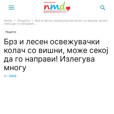
Home
Рецепти
Брз и лесен освежувачки колач со вишни, може
секој да го направи!...
Рецепти
Брз и лесен освежувачки
колач со вишни, може секој
да го направи! Излегува
многу
By
НМД
-