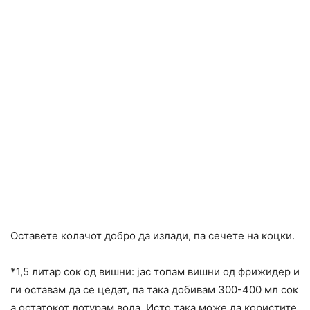
Оставете колачот добро да излади, па сечете на коцки.
*1,5 литар сок од вишни: јас топам вишни од фрижидер и
ги оставам да се цедат, па така добивам 300-400 мл сок
а остатокот дотурам вода. Исто така може да користите