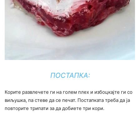
ПОСТАПКА:
Корите развлечете ги на голем плех и избоцкајте ги со
виљушка, па стеве да се печат. Постапката треба да ја
повторите трипати за да добиете три кори.