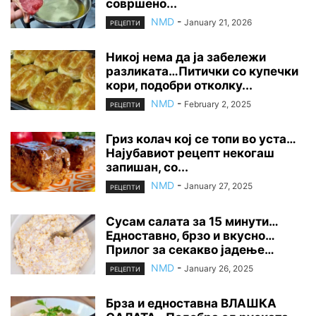
совршено...
NMD
-
January 21, 2026
РЕЦЕПТИ
Никој нема да ја забележи
разликата…Питички со купечки
кори, подобри отколку...
NMD
-
February 2, 2025
РЕЦЕПТИ
Гриз колач кој се топи во уста…
Најубавиот рецепт некогаш
запишан, со...
NMD
-
January 27, 2025
РЕЦЕПТИ
Сусам салата за 15 минути…
Едноставно, брзо и вкусно…
Прилог за секакво јадење…
NMD
-
January 26, 2025
РЕЦЕПТИ
Брза и едноставна ВЛАШКА