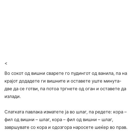
<
Во сокот од вишни сварете го пудингот од ванила, па на
крајот додадете ги вишните и оставете уште минута-
две да се готви, па потоа тргнете од оган и оставете да
излади.
Слатката павлака изматете ја во шлаг, па редете: кора –
фил од вишни – шлаг, кора – фил од вишни – шлаг,
завршувате со кора и одозгора наросете шеќер во прав.