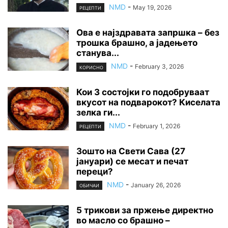
NMD
-
May 19, 2026
РЕЦЕПТИ
Ова е најздравата запршка – без
трошка брашно, а јадењето
станува...
NMD
-
February 3, 2026
КОРИСНО
Кои 3 состојки го подобруваат
вкусот на подварокот? Киселата
зелка ги...
NMD
-
February 1, 2026
РЕЦЕПТИ
Зошто на Свети Сава (27
јануари) се месат и печат
переци?
NMD
-
January 26, 2026
ОБИЧАИ
5 трикови за пржење директно
во масло со брашно –