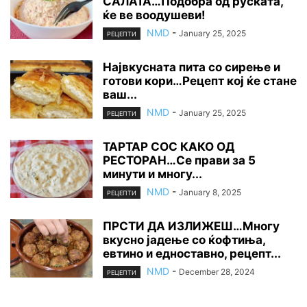
САЛАТА…Подобра од руската,
ќе ве воодушеви!
NMD
-
January 25, 2025
РЕЦЕПТИ
Највкусната пита со сирење и
готови кори…Рецепт кој ќе стане
ваш...
NMD
-
January 25, 2025
РЕЦЕПТИ
ТАРТАР СОС КАКО ОД
РЕСТОРАН…Се прави за 5
минути и многу...
NMD
-
January 8, 2025
РЕЦЕПТИ
ПРСТИ ДА ИЗЛИЖЕШ…Многу
вкусно јадење со ќофтиња,
евтино и едноставно, рецепт...
NMD
-
December 28, 2024
РЕЦЕПТИ