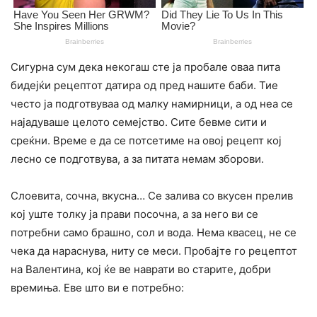
Сигурна сум дека некогаш сте ја пробале оваа пита
бидејќи рецептот датира од пред нашите баби. Тие
често ја подготвуваа од малку намирници, а од неа се
најадуваше целото семејство. Сите бевме сити и
среќни. Време е да се потсетиме на овој рецепт кој
лесно се подготвува, а за питата немам зборови.
Слоевита, сочна, вкусна… Се залива со вкусен прелив
кој уште толку ја прави посочна, а за него ви се
потребни само брашно, сол и вода. Нема квасец, не се
чека да нараснува, ниту се меси. Пробајте го рецептот
на Валентина, кој ќе ве наврати во старите, добри
времиња. Еве што ви е потребно: