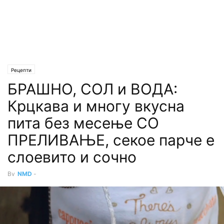
Рецепти
БРАШНО, СОЛ и ВОДА:
Крцкава и многу вкусна
пита без месење СО
ПРЕЛИВАЊЕ, секое парче е
слоевито и сочно
By
NMD
-