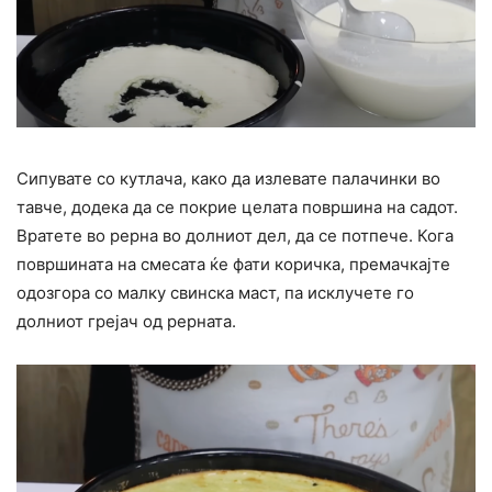
Сипувате со кутлача, како да излевате палачинки во
тавче, додека да се покрие целата површина на садот.
Вратете во рерна во долниот дел, да се потпече. Кога
површината на смесата ќе фати коричка, премачкајте
одозгора со малку свинска маст, па исклучете го
долниот грејач од рерната.