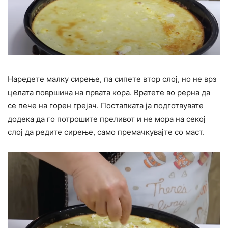
Наредете малку сирење, па сипете втор слој, но не врз
целата површина на првата кора. Вратете во рерна да
се пече на горен грејач. Постапката ја подготвувате
додека да го потрошите преливот и не мора на секој
слој да редите сирење, само премачкувајте со маст.