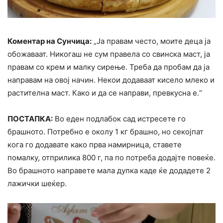
Коментар на Сунчица:
„Ја правам често, моите деца ја
обожаваат. Никогаш не сум правела со свинска маст, ја
правам со крем и малку сирење. Треба да пробам да ја
направам на овој начин. Некои додаваат кисело млеко и
растителна маст. Како и да се направи, превкусна е.“
ПОСТАПКА:
Во еден подлабок сад истресете го
брашното. Потребно е околу 1 кг брашно, но секојпат
кога го додавате како прва намирница, ставете
помалку, отприлика 800 г, па по потреба додајте повеќе.
Во брашното направете мала дупка каде ќе додадете 2
лажички шеќер.