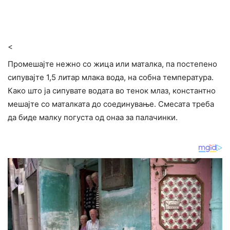
<
Промешајте нежно со жица или маталка, па постепено
сипувајте 1,5 литар млака вода, на собна температура.
Како што ја сипувате водата во тенок млаз, константно
мешајте со маталката до соединување. Смесата треба
да биде малку погуста од онаа за палачинки.