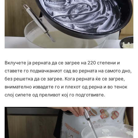
Вклучете ја рерната да се загрее на 220 степени и
ставете го подмачканиот сад во рерната на самото дно,
без решетка да се загрее. Кога рерната ќе се загрее,
внимателно извадете го и плехот од рерна и во тенок
слој сипете од преливот кој го подготвивте.