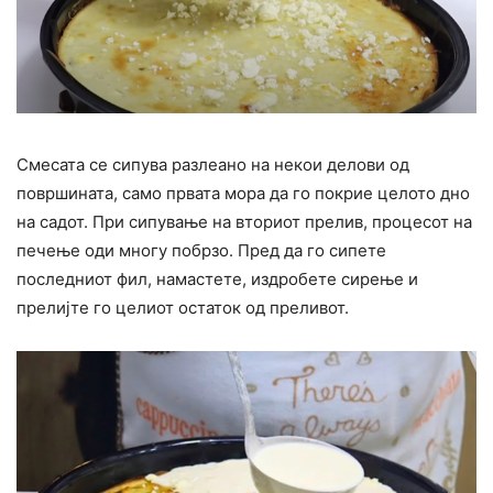
Смесата се сипува разлеано на некои делови од
површината, само првата мора да го покрие целото дно
на садот. При сипување на вториот прелив, процесот на
печење оди многу побрзо. Пред да го сипете
последниот фил, намастете, издробете сирење и
прелијте го целиот остаток од преливот.