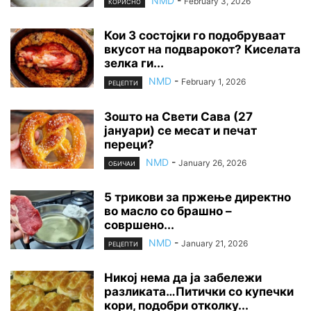
NMD
-
February 3, 2026
КОРИСНО
Кои 3 состојки го подобруваат
вкусот на подварокот? Киселата
зелка ги...
NMD
-
February 1, 2026
РЕЦЕПТИ
Зошто на Свети Сава (27
јануари) се месат и печат
переци?
NMD
-
January 26, 2026
ОБИЧАИ
5 трикови за пржење директно
во масло со брашно –
совршено...
NMD
-
January 21, 2026
РЕЦЕПТИ
Никој нема да ја забележи
разликата…Питички со купечки
кори, подобри отколку...