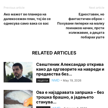
Previous article
Next article
Ако мажот ве планира на
Едноставен, но
далекосежен план, тој ќе се
фантастичен оброк –
однесува само вака со вас
Похувани пиперки на малку
поинаков начин, прсти
излижавме, а децата
побараа уште
RELATED ARTICLES
Свештеник Александар открива
како да одговорите на навреди и
предавства без...
NMD
-
May 19, 2026
РЕЦЕПТИ
Ова е најздравата запршка – без
трошка брашно, а јадењето
станува...