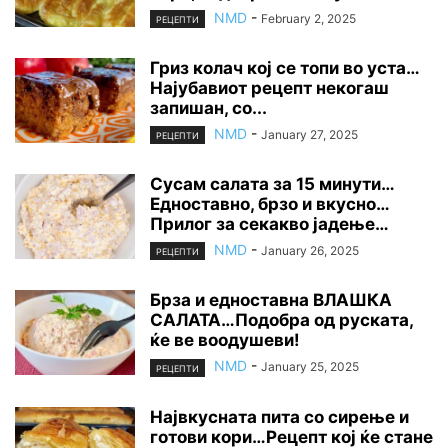
NMD
-
February 2, 2025
РЕЦЕПТИ
Гриз колач кој се топи во уста…
Најубавиот рецепт некогаш
запишан, со...
NMD
-
January 27, 2025
РЕЦЕПТИ
Сусам салата за 15 минути…
Едноставно, брзо и вкусно…
Прилог за секакво јадење…
NMD
-
January 26, 2025
РЕЦЕПТИ
Брза и едноставна ВЛАШКА
САЛАТА…Подобра од руската,
ќе ве воодушеви!
NMD
-
January 25, 2025
РЕЦЕПТИ
Највкусната пита со сирење и
готови кори…Рецепт кој ќе стане