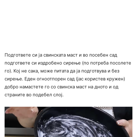
Подгответе си ја свинската маст и во посебен сад
подгответе си издробено сирење (по потреба посолете
го). Koj не сака, може питата да ја подготвува и без
сирење. Еден огноотпорен сад (јас користев кружен)
добро намастете го со свинска маст на дното и од
страните во подебел слој.