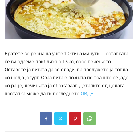
Вратете во рерна на уште 10-тина минути. Постапката
ќе ви одземе приближно 1 час, сосе печењето.
Оставете ја питата да се олади, па послужете ја топла
со шолја јогурт. Оваа пита е позната по тоа што се јаде
со раце, дечињата ја обожаваат. Деталите од целата
постапка може да ги погледнете
ОВДЕ
.