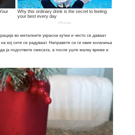
рација во металните украсни кутии и често се даваат
на кој сите се радуваат. Направете си ги овие колачиња
да ја подготвите смесата, а после уште малку време е