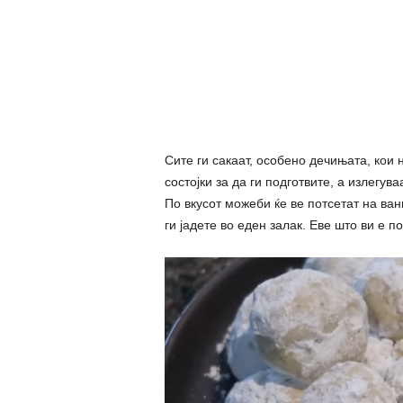
Сите ги сакаат, особено дечињата, кои 
состојки за да ги подготвите, а излегув
По вкусот можеби ќе ве потсетат на ван
ги јадете во еден залак. Еве што ви е п