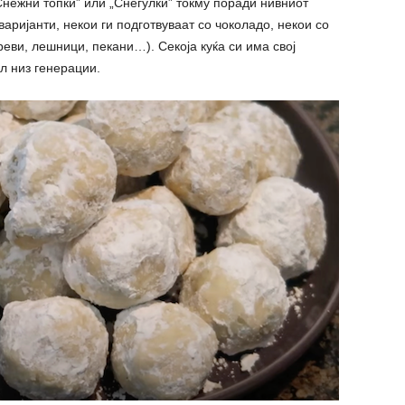
нежни топки” или „Снегулки” токму поради нивниот
варијанти, некои ги подготвуваат со чоколадо, некои со
реви, лешници, пекани…). Секоја куќа си има свој
л низ генерации.