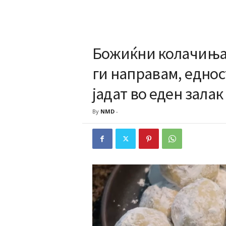
Божиќни колачиња:
ги направам, еднос
јадат во еден залак
By
NMD
-