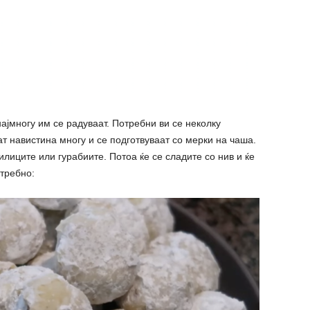
најмногу им се радуваат. Потребни ви се неколку
аат навистина многу и се подготвуваат со мерки на чаша.
илиците или гурабиите. Потоа ќе се сладите со нив и ќе
отребно: