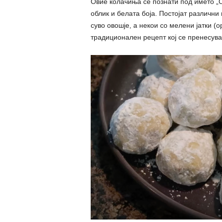
Овие колачиња се познати под името „С
облик и белата боја. Постојат различни 
суво овошје, а некои со мелени јатки (о
традиционален рецепт кој се пренесува