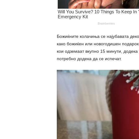
Божиќните колачиња се најубавата деко
како божиќен или новогодишен подарок 
кои одземаат вкупно 15 минути, додека 
потребно додека да се испечат.