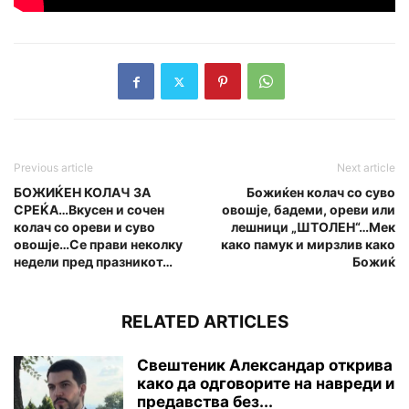
Previous article
Next article
БОЖИЌЕН КОЛАЧ ЗА
Божиќен колач со суво
СРЕЌА…Вкусен и сочен
овошје, бадеми, ореви или
колач со ореви и суво
лешници „ШТОЛЕН“…Мек
овошје…Се прави неколку
како памук и мирзлив како
недели пред празникот…
Божиќ
RELATED ARTICLES
Свештеник Александар открива
како да одговорите на навреди и
предавства без...