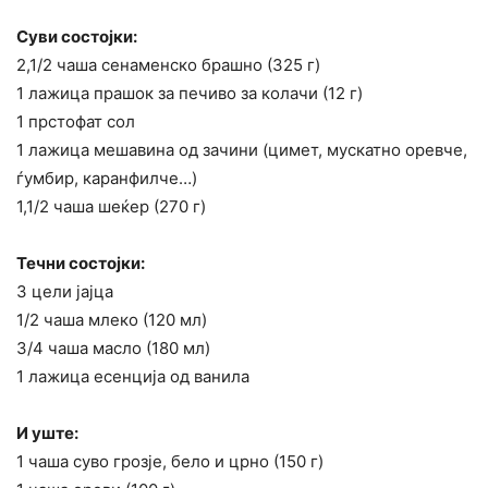
Суви состојки:
2,1/2 чаша сенаменско брашно (325 г)
1 лажица прашок за печиво за колачи (12 г)
1 прстофат сол
1 лажица мешавина од зачини (цимет, мускатно оревче,
ѓумбир, каранфилче…)
1,1/2 чаша шеќер (270 г)
Течни состојки:
3 цели јајца
1/2 чаша млеко (120 мл)
3/4 чаша масло (180 мл)
1 лажица есенција од ванила
И уште:
1 чаша суво грозје, бело и црно (150 г)