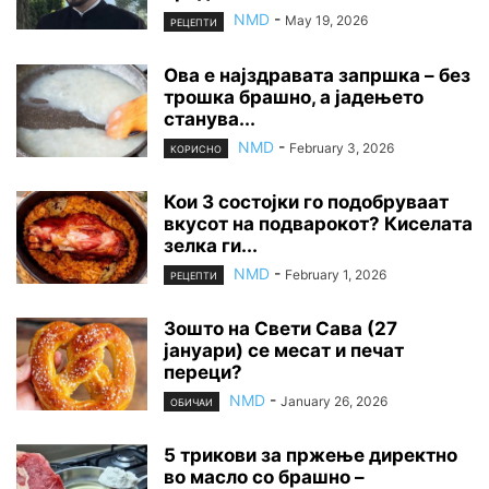
NMD
-
May 19, 2026
РЕЦЕПТИ
Ова е најздравата запршка – без
трошка брашно, а јадењето
станува...
NMD
-
February 3, 2026
КОРИСНО
Кои 3 состојки го подобруваат
вкусот на подварокот? Киселата
зелка ги...
NMD
-
February 1, 2026
РЕЦЕПТИ
Зошто на Свети Сава (27
јануари) се месат и печат
переци?
NMD
-
January 26, 2026
ОБИЧАИ
5 трикови за пржење директно
во масло со брашно –