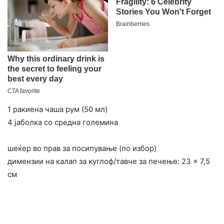
1 ракиена чаша рум (50 мл)
4 јаболка со средна големина
шеќер во прав за посипување (по избор)
димензии на калап за куглоф/тавче за печење: 23 × 7,5
см