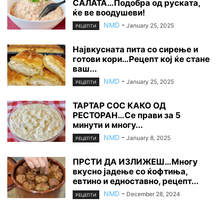
САЛАТА…Подобра од руската,
ќе ве воодушеви!
NMD
-
January 25, 2025
РЕЦЕПТИ
Највкусната пита со сирење и
готови кори…Рецепт кој ќе стане
ваш...
NMD
-
January 25, 2025
РЕЦЕПТИ
ТАРТАР СОС КАКО ОД
РЕСТОРАН…Се прави за 5
минути и многу...
NMD
-
January 8, 2025
РЕЦЕПТИ
ПРСТИ ДА ИЗЛИЖЕШ…Многу
вкусно јадење со ќофтиња,
евтино и едноставно, рецепт...
NMD
-
December 28, 2024
РЕЦЕПТИ