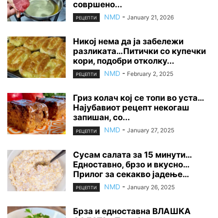
совршено...
NMD
-
January 21, 2026
РЕЦЕПТИ
Никој нема да ја забележи
разликата…Питички со купечки
кори, подобри отколку...
NMD
-
February 2, 2025
РЕЦЕПТИ
Гриз колач кој се топи во уста…
Најубавиот рецепт некогаш
запишан, со...
NMD
-
January 27, 2025
РЕЦЕПТИ
Сусам салата за 15 минути…
Едноставно, брзо и вкусно…
Прилог за секакво јадење…
NMD
-
January 26, 2025
РЕЦЕПТИ
Брза и едноставна ВЛАШКА