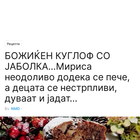
Рецепти
БОЖИЌЕН КУГЛОФ СО
ЈАБОЛКА…Мириса
неодоливо додека се пече,
а децата се нестрпливи,
дуваат и јадат…
By
NMD
-