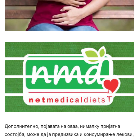
Дополнително, појавата на оваа, нималку пријатна
состојба, може да ја предизвика и конcyмирање лекови,