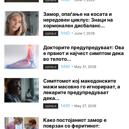
ЗДРАВЈЕ
Замор, опаѓање на косата и
нередовен циклус: Знаци на
хормонален дисбаланс...
NMD
-
June 1, 2026
ЗДРАВЈЕ
Докторите предупредуваат: Ова
е првиот и најчест симптом дека
во телото...
NMD
-
May 31, 2026
ЗДРАВЈЕ
Симптомот кој македонските
мажи масовно го игнорираат, а
лекарите предупредуваат
дека...
NMD
-
May 27, 2026
ЗДРАВЈЕ
Како постојаниот замор е
поврзан со феритинот: