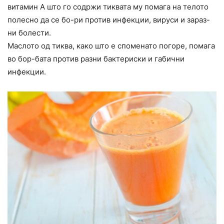
витамин А што го содржи тиквата му помага на телото
полесно да се бо-pи против инфекции, вируси и зараз-
ни болести.
Маслото од тиква, како што е споменато погоре, помага
во бop-бата против разни бактериски и габични
инфекции.