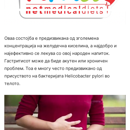
Оваа состојба е предизвикана од зголемена
концентрација на желудечна киселина, а најдобро и
најефективно се лекува со овој народен напиток.
Гастритисот може да биде акутен или хроничен
проблем. Тоа е многу често предизвикано од
присуството на бактеријата Helicobacter pylori во
телото.