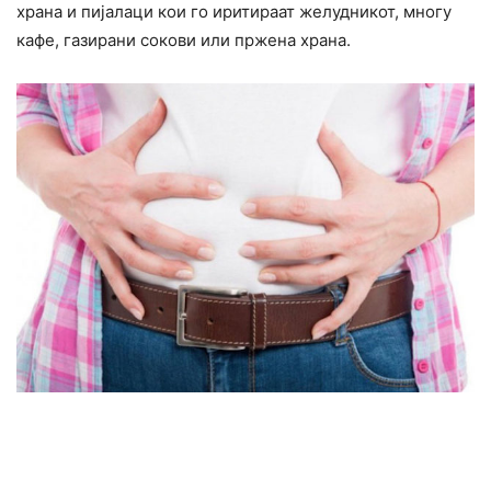
храна и пијалаци кои го иритираат желудникот, многу
кафе, газирани сокови или пржена храна.