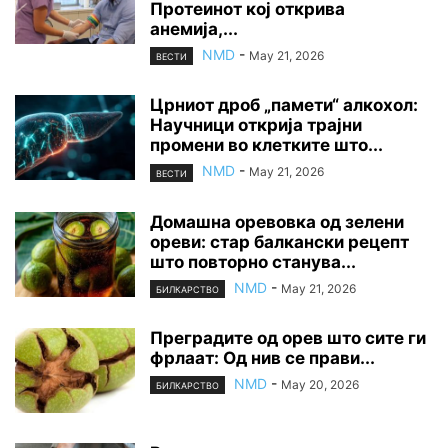
Протеинот кој открива
анемија,...
NMD
-
May 21, 2026
ВЕСТИ
Црниот дроб „памети“ алкохол:
Научници открија трајни
промени во клетките што...
NMD
-
May 21, 2026
ВЕСТИ
Домашна оревовка од зелени
ореви: стар балкански рецепт
што повторно станува...
NMD
-
May 21, 2026
БИЛКАРСТВО
Преградите од орев што сите ги
фрлаат: Од нив се прави...
NMD
-
May 20, 2026
БИЛКАРСТВО