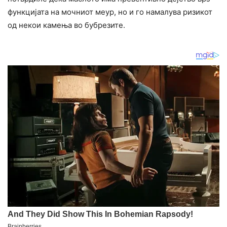
функцијата на мочниот меур, но и го намалува ризикот
од некои камења во бубрезите.