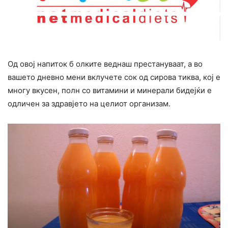
Од овој напиток б олките веднаш престануваат, а во
вашето дневно мени вклучете сок од сирова тиква, кој е
многу вкусен, полн со витамини и минерали бидејќи е
одличен за здравјето на целиот организам.