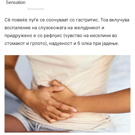
Сè повеќе луѓе се соочуваат со гастритис. Тоа вклучува
воспаление на слузокожата на желудникот и
придружено е со рефлукс (чувство на киселини во
стомакот и грлото), надуеност и б олка при јадење.