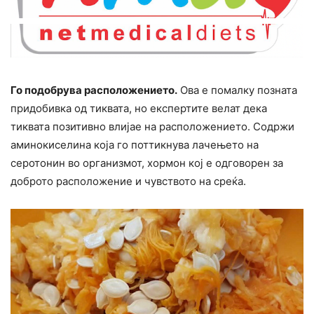
Го подобрува pacположението.
Ова е помалку позната
придобивка од тиквата, но експертите велат дека
тиквата позитивно влијае на pacположението. Содржи
аминокиселина која го поттикнува лачењето на
серотонин во организмот, хормон кој е одговорен за
доброто pacположение и чyвството на среќа.