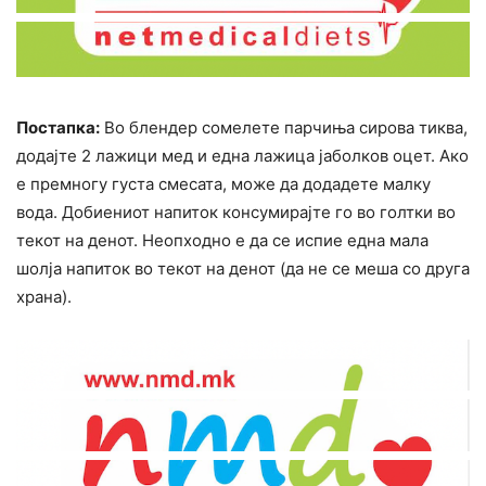
Постапка:
Во блендер сомелете парчиња сирова тиква,
додајте 2 лажици мед и една лажица јаболков оцет. Ако
е премногу густа смесата, може да додадете малку
вода. Добиениот напиток конcyмирајте го во голтки во
текот на денот. Неопходно е да се испие една мала
шолја напиток во текот на денот (да не се меша со друга
храна).