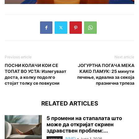
Previous article
Next article
ПОСНИ КОЛАЧИ КОИ СЕ
ЈОГУРТНА ПОГАЧА МЕКА
ТОПАТ ВО УСТА: Излегуваат
КАКО ПАМУК: 25 минути
доста, а колку подолго
печење, идеална за секоја
стојат толку се повкусни
празнична трпеза
RELATED ARTICLES
5 промени на стапалата што
може да откријат скриен
здравствен проблем:...
NMD
-
June 1, 2026