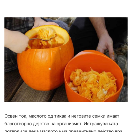
Освен тоа, маслото од тиква и неговите семки имаат
благотворно дејство на организмот. Истражувањата
потврдиле дека маслото има превентивно дејство врз