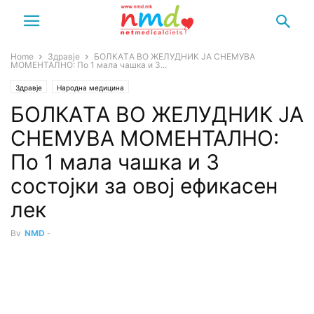
Home
Здравје
БOЛКAТA ВО ЖЕЛУДНИК ЈА СНЕМУВА
МОМЕНТАЛНО: По 1 мала чашка и 3...
Здравје
Народна медицина
БOЛКAТA ВО ЖЕЛУДНИК ЈА
СНЕМУВА МОМЕНТАЛНО:
По 1 мала чашка и 3
состојки за овој ефикасен
лек
By
NMD
-