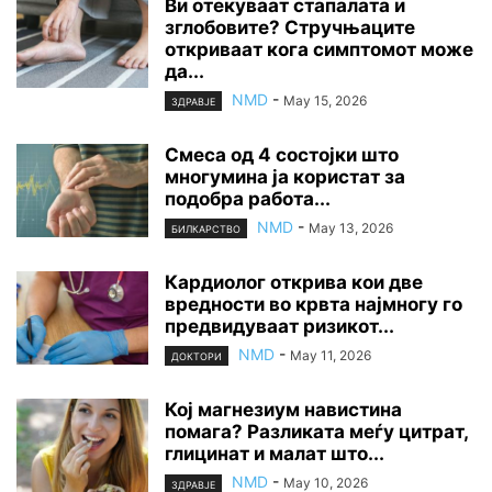
Ви отекуваат стапалата и
зглобовите? Стручњаците
откриваат кога симптомот може
да...
NMD
-
May 15, 2026
ЗДРАВЈЕ
Смеса од 4 состојки што
многумина ја користат за
подобра работа...
NMD
-
May 13, 2026
БИЛКАРСТВО
Кардиолог открива кои две
вредности во крвта најмногу го
предвидуваат ризикот...
NMD
-
May 11, 2026
ДОКТОРИ
Кој магнезиум навистина
помага? Разликата меѓу цитрат,
глицинат и малат што...
NMD
-
May 10, 2026
ЗДРАВЈЕ