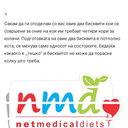
<
Сакам да ги споделам со вас овие два бисквити кои се
совршени за оние на кои им требаат четири кори за
колачи. Подготовката на овие два бисквита е потполно
иста, се менува само односот на состојките, бидејќи
какаото е ,,тешко” и бисквитот не може да порасне
колку што треба.