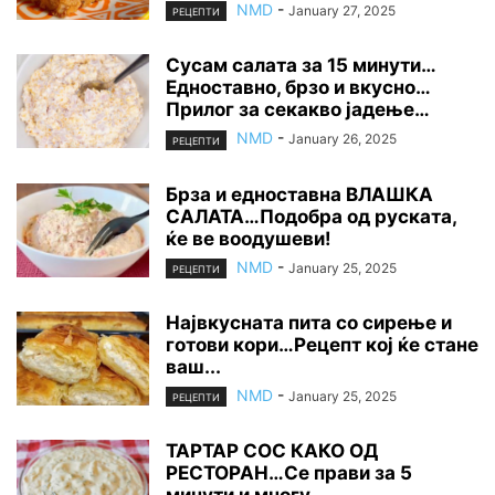
NMD
-
January 27, 2025
РЕЦЕПТИ
Сусам салата за 15 минути…
Едноставно, брзо и вкусно…
Прилог за секакво јадење…
NMD
-
January 26, 2025
РЕЦЕПТИ
Брза и едноставна ВЛАШКА
САЛАТА…Подобра од руската,
ќе ве воодушеви!
NMD
-
January 25, 2025
РЕЦЕПТИ
Највкусната пита со сирење и
готови кори…Рецепт кој ќе стане
ваш...
NMD
-
January 25, 2025
РЕЦЕПТИ
ТАРТАР СОС КАКО ОД
РЕСТОРАН…Се прави за 5