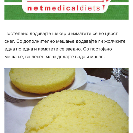
Постепено додавајте шеќер и изматете сè во цврст
снег. Со дополнително мешање додавајте ги жолчките
една по една и изматете сè заедно. Со постојано
мешање, во лесен млаз додајте вода и масло.