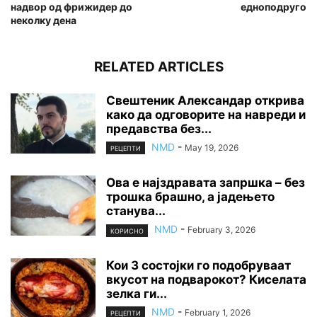
надвор од фрижидер до
едноподруго
неколку дена
RELATED ARTICLES
Свештеник Александар открива
како да одговорите на навреди и
предавства без...
NMD
-
May 19, 2026
РЕЦЕПТИ
Ова е најздравата запршка – без
трошка брашно, а јадењето
станува...
NMD
-
February 3, 2026
КОРИСНО
Кои 3 состојки го подобруваат
вкусот на подварокот? Киселата
зелка ги...
NMD
-
February 1, 2026
РЕЦЕПТИ