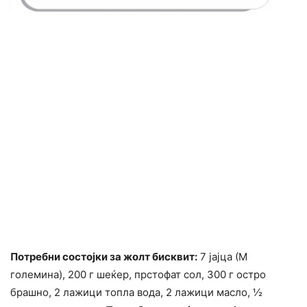
Потребни состојки за жолт бисквит:
7 јајца (М
големина), 200 г шеќер, прстофат сол, 300 г остро
брашно, 2 лажици топла вода, 2 лажици масло, ½