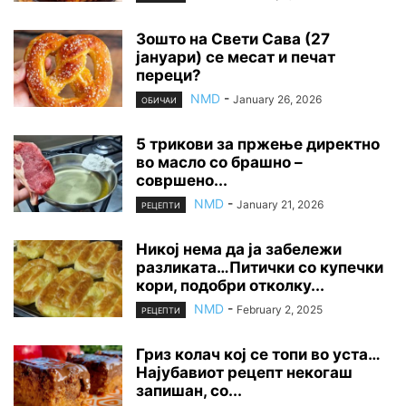
Зошто на Свети Сава (27
јануари) се месат и печат
переци?
NMD
-
January 26, 2026
ОБИЧАИ
5 трикови за пржење директно
во масло со брашно –
совршено...
NMD
-
January 21, 2026
РЕЦЕПТИ
Никој нема да ја забележи
разликата…Питички со купечки
кори, подобри отколку...
NMD
-
February 2, 2025
РЕЦЕПТИ
Гриз колач кој се топи во уста…
Најубавиот рецепт некогаш
запишан, со...