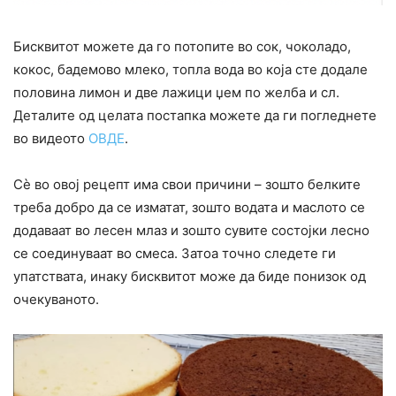
Бисквитот можете да го потопите во сок, чоколадо,
кокос, бадемово млеко, топла вода во која сте додале
половина лимон и две лажици џем по желба и сл.
Деталите од целата постапка можете да ги погледнете
во видеото
ОВДЕ
.
Сè во овој рецепт има свои причини – зошто белките
треба добро да се изматат, зошто водата и маслото се
додаваат во лесен млаз и зошто сувите состојки лесно
се соединуваат во смеса. Затоа точно следете ги
упатствата, инаку бисквитот може да биде понизок од
очекуваното.