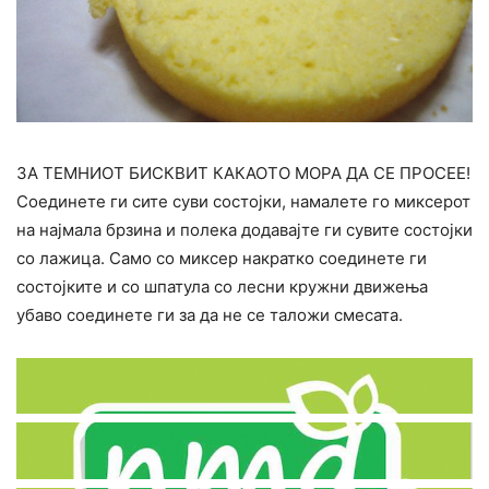
ЗА ТЕМНИОТ БИСКВИТ КАКАОТО МОРА ДА СЕ ПРОСЕЕ!
Соединете ги сите суви состојки, намалете го миксерот
на најмала брзина и полека додавајте ги сувите состојки
со лажица. Само со миксер накратко соединете ги
состојките и со шпатула со лесни кружни движења
убаво соединете ги за да не се таложи смесата.