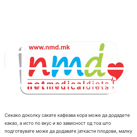
Секако доколку сакате кафеава кора може да додадете
какао, а исто по вкус и во зависност од тоа што
подготвувате може да додавате јаткасти плодови, малку