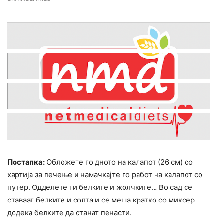
Постапка:
Обложете го дното на калапот (26 см) со
хартија за печење и намачкајте го работ на калапот со
путер. Одделете ги белките и жолчките… Во сад се
ставаат белките и солта и се меша кратко со миксер
додека белките да станат пенасти.