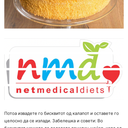
Потоа извадете го бисквитот од калапот и оставете го
целосно да се излади. Забелешка и совети: Во