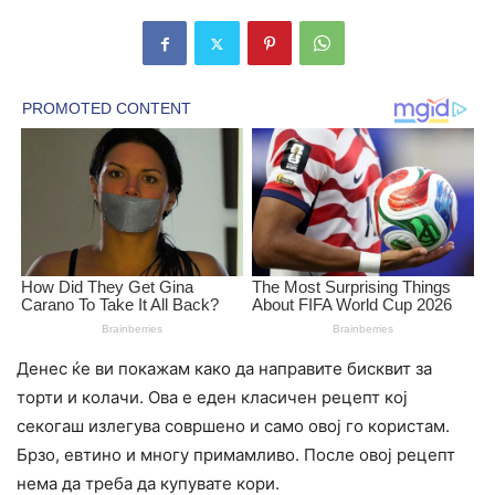
Денес ќе ви покажам како да направите бисквит за
торти и колачи. Ова е еден класичен рецепт кој
секогаш излегува совршено и само овој го користам.
Брзо, евтино и многу примамливо. После овој рецепт
нема да треба да купувате кори.