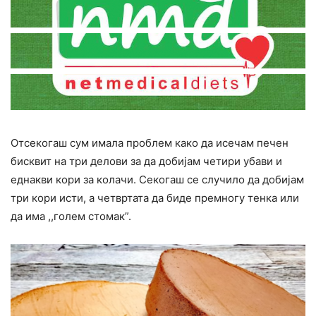
Отсекогаш сум имала проблем како да исечам печен
бисквит на три делови за да добијам четири убави и
еднакви кори за колачи. Секогаш се случило да добијам
три кори исти, а четвртата да биде премногу тенка или
да има ,,голем стомак”.