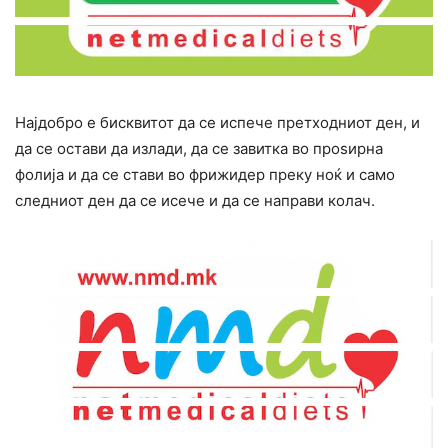
Најдобро е бисквитот да се испече претходниот ден, и
да се остави да излади, да се завитка во проѕирна
фолија и да се стави во фрижидер преку ноќ и само
следниот ден да се исече и да се направи колач.