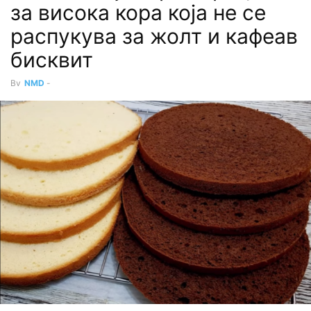
за висока кора која не се
paспyкyвa за жолт и кафеав
бисквит
By
NMD
-