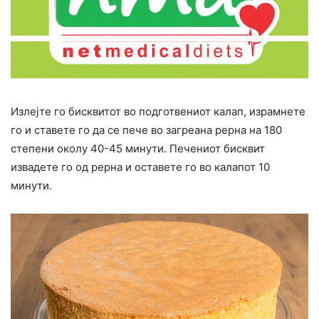
Излејте го бисквитот во подготвениот калап, израмнете
го и ставете го да се пече во загреана рерна на 180
степени околу 40-45 минути. Печениот бисквит
извадете го од рерна и оставете го во калапот 10
минути.