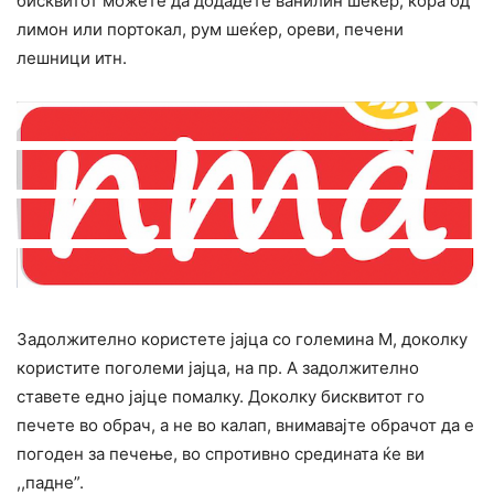
бисквитот можете да додадете ванилин шеќер, кора од
лимон или портокал, рум шеќер, ореви, печени
лешници итн.
Задолжително користете јајца со големина М, доколку
користите поголеми јајца, на пр. А задолжително
ставете едно јајце помалку. Доколку бисквитот го
печете во обрач, а не во калап, внимавајте обрачот да е
погоден за печење, во спротивно средината ќе ви
,,падне”.