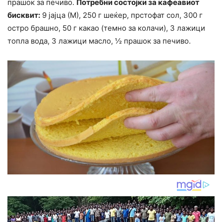
прашок за печиво.
Потребни состојки за кафеавиот
бисквит:
9 јајца (М), 250 г шеќер, прстофат сол, 300 г
остро брашно, 50 г какао (темно за колачи), 3 лажици
топла вода, 3 лажици масло, ½ прашок за печиво.