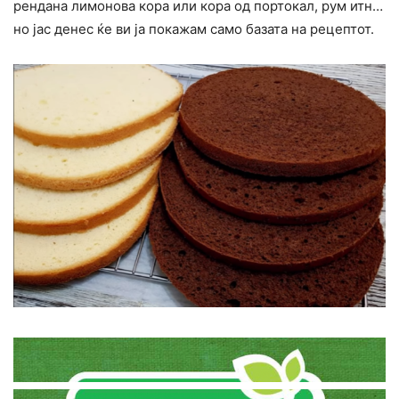
рендана лимонова кора или кора од портокал, рум итн…
но јас денес ќе ви ја покажам само базата на рецептот.