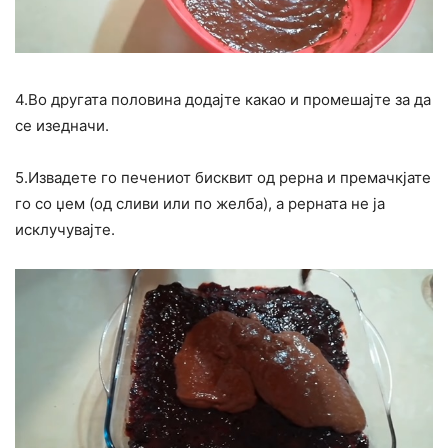
4.Во другата половина додајте какао и промешајте за да
се изедначи.
5.Извадете го печениот бисквит од рерна и премачкјате
го со џем (од сливи или по желба), а рерната не ја
исклучувајте.