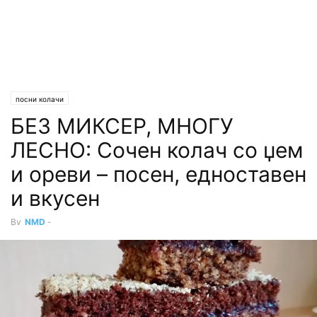
посни колачи
БЕЗ МИКСЕР, МНОГУ
ЛЕСНО: Сочен колач со џем
и ореви – посен, едноставен
и вкусен
By
NMD
-