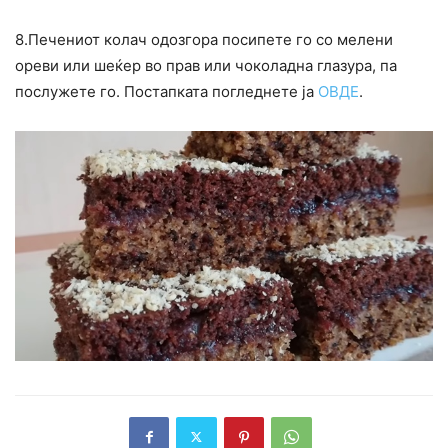
8.Печениот колач одозгора посипете го со мелени
ореви или шеќер во прав или чоколадна глазура, па
послужете го. Постапката погледнете ја
ОВДЕ
.