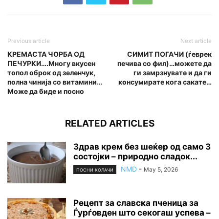
Previous article
Next article
КРЕМАСТА ЧОРБА ОД
СИМИТ ПОГАЧИ (ѓеврек
ПЕЧУРКИ….Многу вкусен
печива со фил)…можете да
топол оброк од зеленчук,
ги замрзнувате и да ги
полна чинија со витамини…
консумирате кога сакате…
Може да биде и посно
RELATED ARTICLES
Здрав крем без шеќер од само 3
состојки – природно сладок...
NMD
-
May 5, 2026
ПОСНИ КОЛАЧИ
Рецепт за славска пченица за
Ѓурѓовден што секогаш успева –