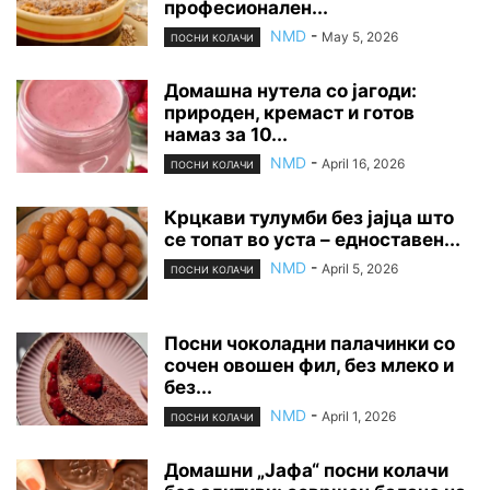
професионален...
NMD
-
May 5, 2026
ПОСНИ КОЛАЧИ
Домашна нутела со јагоди:
природен, кремаст и готов
намаз за 10...
NMD
-
April 16, 2026
ПОСНИ КОЛАЧИ
Крцкави тулумби без јајца што
се топат во уста – едноставен...
NMD
-
April 5, 2026
ПОСНИ КОЛАЧИ
Посни чоколадни палачинки со
сочен овошен фил, без млеко и
без...
NMD
-
April 1, 2026
ПОСНИ КОЛАЧИ
Домашни „Јафа“ посни колачи