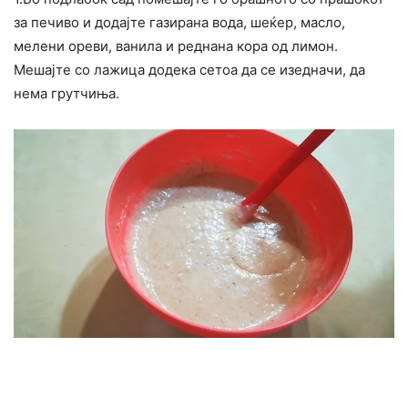
за печиво и додајте газирана вода, шеќер, масло,
мелени ореви, ванила и реднана кора од лимон.
Мешајте со лажица додека сетоа да се изедначи, да
нема грутчиња.