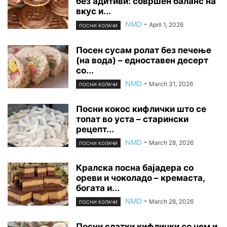
без адитиви: совршен баланс на
вкус и...
NMD
-
April 1, 2026
ПОСНИ КОЛАЧИ
Посен сусам ролат без печење
(на вода) – едноставен десерт
со...
NMD
-
March 31, 2026
ПОСНИ КОЛАЧИ
Посни кокос кифлички што се
топат во уста – старински
рецепт...
NMD
-
March 28, 2026
ПОСНИ КОЛАЧИ
Кралска посна бајадера со
ореви и чоколадо – кремаста,
богата и...
NMD
-
March 28, 2026
ПОСНИ КОЛАЧИ
Посни слатки кифлички со џем и