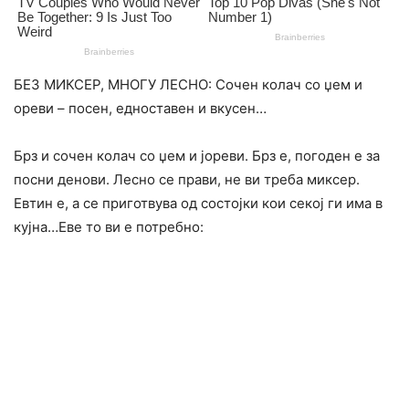
БЕЗ МИКСЕР, МНОГУ ЛЕСНО: Сочен колач со џем и
ореви – посен, едноставен и вкусен…
Брз и сочен колач со џем и јореви. Брз е, погоден е за
посни денови. Лесно се прави, не ви треба миксер.
Евтин е, а се приготвува од состојки кои секој ги има в
кујна…Еве то ви е потребно: