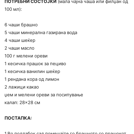
ПОТРЕБНИ СОСТОЈКИ
(мала чајна чаша или филџан од
100 мл):
6 чаши брашно
5 чаши минерална газирана вода
4 чаши шеќер
2 чаши масло
100 г мелени ореви
1 кесичка прашок за пециво
1 кесичка ванилин шеќер
1 рендана кора од лимон
2 лажици какао
џем и мелени ореви за посипување
калап: 28×28 см
ПОСТАПКА:
1.Во подлабок сад помешајте го брашното со прашокот