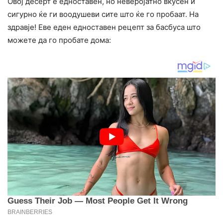
Овој десерт е едноставен, но неверојатно вкусен и
сигурно ќе ги воодушеви сите што ќе го пробаат. На
здравје! Еве еден едноставен рецепт за басбуса што
можете да го пробате дома: