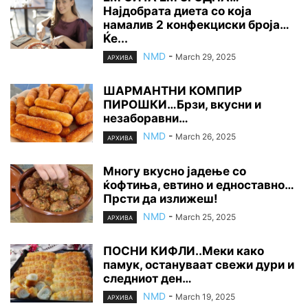
Најдобрата диета со која
намалив 2 конфекциски броја…
Ќе...
NMD
-
March 29, 2025
АРХИВА
ШАРМАНТНИ КОМПИР
ПИРОШКИ…Брзи, вкусни и
незаборавни…
NMD
-
March 26, 2025
АРХИВА
Многу вкусно јадење со
ќофтиња, евтино и едноставно…
Прсти да излижеш!
NMD
-
March 25, 2025
АРХИВА
ПОСНИ КИФЛИ..Меки како
памук, остануваат свежи дури и
следниот ден…
NMD
-
March 19, 2025
АРХИВА