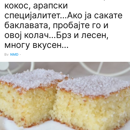
кокос, арапски
специјалитет…Ако ја сакате
баклавата, пробајте го и
овој колач…Брз и лесен,
многу вкусен…
By
NMD
-