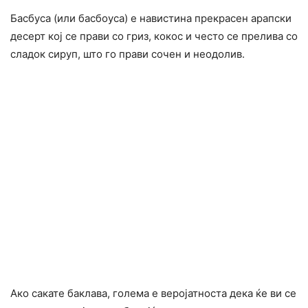
Басбуса (или басбоуса) е навистина прекрасен арапски
десерт кој се прави со гриз, кокос и често се прелива со
сладок сируп, што го прави сочен и неодолив.
Ако сакате баклава, голема е веројатноста дека ќе ви се