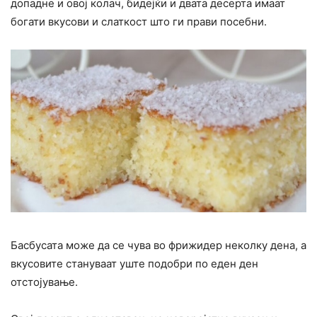
допадне и овој колач, бидејќи и двата десерта имаат
богати вкусови и слаткост што ги прави посебни.
Басбусата може да се чува во фрижидер неколку дена, а
вкусовите стануваат уште подобри по еден ден
отстојување.