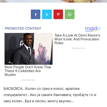
БАСБОУСА…Колач со гриз и кокос, арапски
специјалитет…Ако ја сакате баклавата, пробајте го и
овој колач…Брз и лесен, многу вкусен…