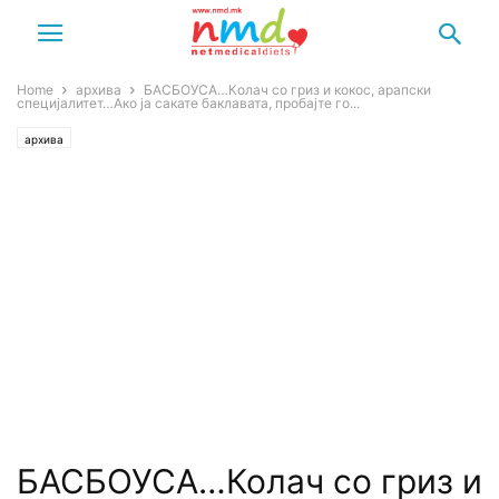
Home
архива
БАСБОУСА…Колач со гриз и кокос, арапски
специјалитет…Ако ја сакате баклавата, пробајте го...
архива
БАСБОУСА…Колач со гриз и