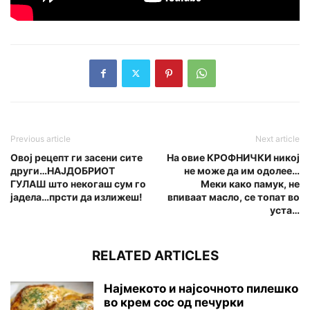
Previous article
Next article
Овој рецепт ги засени сите
На овие КРОФНИЧКИ никој
други…НАЈДОБРИОТ
не може да им одолее…
ГУЛАШ што некогаш сум го
Меки како памук, не
јадела…прсти да излижеш!
впиваат масло, се топат во
уста…
RELATED ARTICLES
Најмекото и најсочното пилешко
во крем сос од печурки