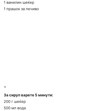
1 ванилин шеќер
1 прашок за печиво
<
За сируп варете 5 минути:
200 г шеќер
500 мл вода