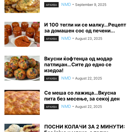
NMD
-
September 9, 2025
АРХИВА
И 100 тегли ни се малку…Рецепт
за домашен сос од печени...
NMD
-
August 23, 2025
АРХИВА
Вкусни ќофтенџа од модар
патлиџан…Сите до едно се
изедоа!
NMD
-
August 22, 2025
АРХИВА
Се меша со лажица…Вкусна
пита без месење, за секој ден
NMD
-
August 22, 2025
АРХИВА
ПОСНИ КОЛАЧИ ЗА 2 МИНУТИ: