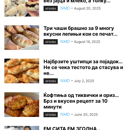
Без јајца и млеко, а толку...
NMD
-
August 20, 2025
АРХИВА
Три чаши брашно за 9 многу
вкусни лепињи кои се печат...
NMD
-
August 16, 2025
АРХИВА
Најбрзите уштипци за појадок…
Не се чека тестото да стасува и
не...
NMD
-
July 2, 2025
АРХИВА
Ќофтиња од тиквички и ориз…
Брз и вкусен рецепт за 10
минути
NMD
-
June 30, 2025
АРХИВА
ЕМ СИТА ЕМ ЗГОДНА…