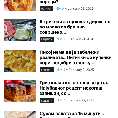
переци?
NMD
-
January 26, 2026
ОБИЧАИ
5 трикови за пржење директно
во масло со брашно –
совршено...
NMD
-
January 21, 2026
РЕЦЕПТИ
Никој нема да ја забележи
разликата…Питички со купечки
кори, подобри отколку...
NMD
-
February 2, 2025
РЕЦЕПТИ
Гриз колач кој се топи во уста…
Најубавиот рецепт некогаш
запишан, со...
NMD
-
January 27, 2025
РЕЦЕПТИ
Сусам салата за 15 минути…