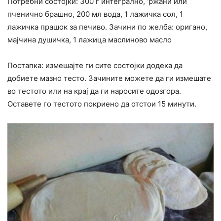
Потребни состојки: 300 г интегрално, ‘ржани или
пченично брашно, 200 мл вода, 1 лажичка сол, 1
лажичка прашок за печиво. Зачини по желба: оригано,
мајчина душичка, 1 лажица маслиново масло
Постапка: измешајте ги сите состојки додека да
добиете мазно тесто. Зачините можете да ги измешате
во тестото или на крај да ги наросите одозгора.
Оставете го тестото покриено да отстои 15 минути.