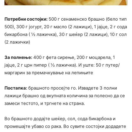
Потребни состојки:
500 г сенаменско брашно (бело тип
500), 300 г јогурт, 20 г масло (2 лажици), 1 јајце, 2 г сода
бикарбона ( ½ лажичка), 30 г шеќер (2 лажици), 10 г сол
(2 лажички)
За полнење:
400 г фета сирење, 200 г моцарела, 1
јајце, 2 г црн пипер ( ½ лажичка). И уште: 50 г путер/
маргарин за премачкување на лепињите
Постапка:
брашното просејте го. Извадете 3 полни
лажици брашно од вкупната количина за полесно да се
замеси тестото, и тргнете на страна.
Во брашното додајте шеќер, сол, сода бикарбона и
промешајте убаво со рака. Во сувите состојки додадете