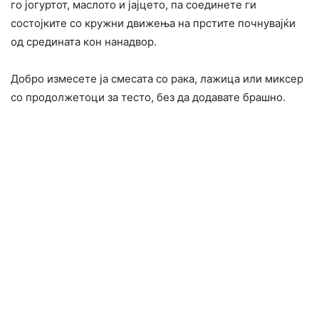
го јогуртот, маслото и јајцето, па соединете ги
состојките со кружни движења на прстите почнувајќи
од средината кон нанадвор.
Добро измесете ја смесата со рака, лажица или миксер
со продолжетоци за тесто, без да додавате брашно.