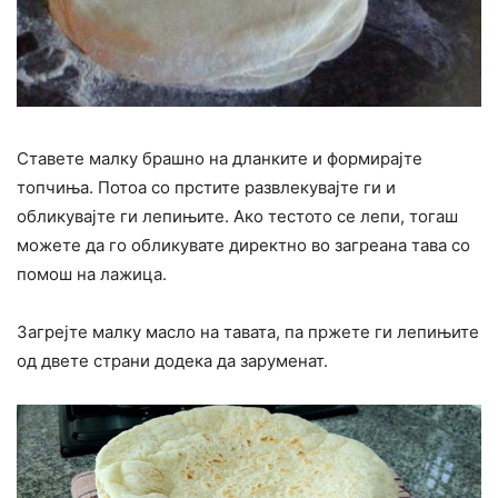
Ставете малку брашно на дланките и формирајте
топчиња. Потоа со прстите развлекувајте ги и
обликувајте ги лепињите. Ако тестото се лепи, тогаш
можете да го обликувате директно во загреана тава со
помош на лажица.
Загрејте малку масло на тавата, па пржете ги лепињите
од двете страни додека да заруменат.