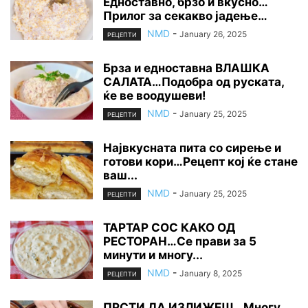
Едноставно, брзо и вкусно…
Прилог за секакво јадење…
NMD
-
January 26, 2025
РЕЦЕПТИ
Брза и едноставна ВЛАШКА
САЛАТА…Подобра од руската,
ќе ве воодушеви!
NMD
-
January 25, 2025
РЕЦЕПТИ
Највкусната пита со сирење и
готови кори…Рецепт кој ќе стане
ваш...
NMD
-
January 25, 2025
РЕЦЕПТИ
ТАРТАР СОС КАКО ОД
РЕСТОРАН…Се прави за 5
минути и многу...
NMD
-
January 8, 2025
РЕЦЕПТИ
ПРСТИ ДА ИЗЛИЖЕШ…Многу