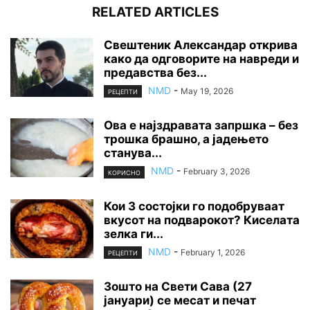
RELATED ARTICLES
Свештеник Александар открива
како да одговорите на навреди и
предавства без...
NMD
-
May 19, 2026
РЕЦЕПТИ
Ова е најздравата запршка – без
трошка брашно, а јадењето
станува...
NMD
-
February 3, 2026
КОРИСНО
Кои 3 состојки го подобруваат
вкусот на подварокот? Киселата
зелка ги...
NMD
-
February 1, 2026
РЕЦЕПТИ
Зошто на Свети Сава (27
јануари) се месат и печат