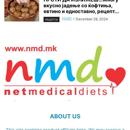
вкусно јадење со ќофтиња,
евтино и едноставно, рецепт...
NMD
-
December 28, 2024
РЕЦЕПТИ
ABOUT US
This site contains product affiliate links. We may receive a