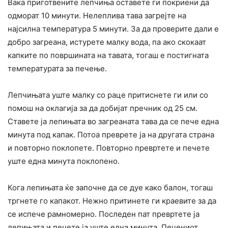
Вака приготвените лепчиња оставете ги покриени да
одморат 10 минути. Нелеплива тава загрејте на
најсилна температура 5 минути. За да проверите дали е
добро загреана, истурете малку вода, па ако скокаат
капките по површината на тавата, тогаш е постигната
температурата за печење.
Лепчињата уште малку со раце притиснете ги или со
помош на оклагија за да добијат пречник од 25 см.
Ставете ја лепињата во загреаната тава да се пече една
минута под капак. Потоа преврете ја на другата страна
и повторно поклопете. Повторно превртете и печете
уште една минута поклопено.
Кога лепињата ќе започне да се дуе како балон, тогаш
тргнете го капакот. Нежно притинете ги краевите за да
се испече рамномерно. Последен пат превртете ја
лепињата и печете ја уште една минута. Печениот