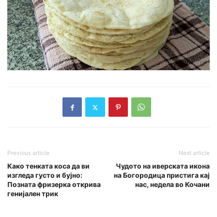
Previous article
Next article
Како тенката коса да ви
Чудото на иверската икона
изгледа густо и бујно:
на Богородица пристига кај
Позната фризерка открива
нас, недела во Кочани
генијален трик