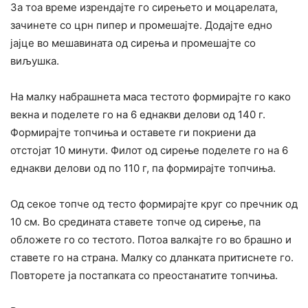
За тоа време изрендајте го сирењето и моцарелата,
зачинете со црн пипер и промешајте. Додајте едно
јајце во мешавината од сирења и промешајте со
виљушка.
На малку набрашнета маса тестото формирајте го како
векна и поделете го на 6 еднакви делови од 140 г.
Формирајте топчиња и оставете ги покриени да
отстојат 10 минути. Филот од сирење поделете го на 6
еднакви делови од по 110 г, па формирајте топчиња.
Од секое топче од тесто формирајте круг со пречник од
10 см. Во средината ставете топче од сирење, па
обложете го со тестото. Потоа валкајте го во брашно и
ставете го на страна. Малку со дланката притиснете го.
Повторете ја постапката со преостанатите топчиња.