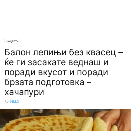
Рецепти
Балон лепињи без квасец –
ќе ги засакате веднаш и
поради вкусот и поради
брзата подготовка –
хачапури
By
НМД
-