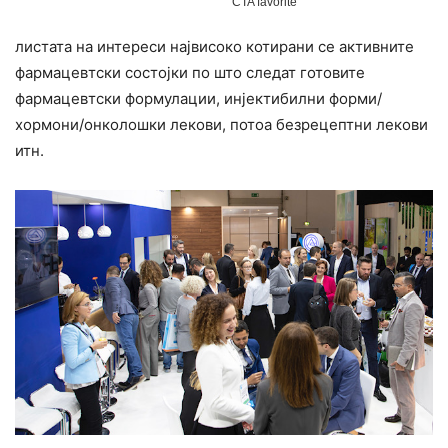
листата на интереси највисоко котирани се активните
фармацевтски состојки по што следат готовите
фармацевтски формулации, инјектибилни форми/
хормони/онколошки лекови, потоа безрецептни лекови
итн.