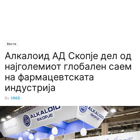
Вести
Алкалоид АД Скопје дел од
најголемиот глобален саем
на фармацевтската
индустрија
By
НМД
-