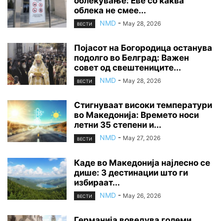
облекување: Еве со каква
облека не смее...
NMD
-
May 28, 2026
ВЕСТИ
Појасот на Богородица останува
подолго во Белград: Важен
совет од свештениците...
NMD
-
May 28, 2026
ВЕСТИ
Стигнуваат високи температури
во Македонија: Времето носи
летни 35 степени и...
NMD
-
May 27, 2026
ВЕСТИ
Каде во Македонија најлесно се
дише: 3 дестинации што ги
избираат...
NMD
-
May 26, 2026
ВЕСТИ
Германија воведува големи