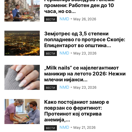
промени: Работен ден до 10
часа, но со...
NMD
-
May 26, 2026
ВЕСТИ
Земјотрес од 3,5 степени
попладнево го протресе Скопје:
Епицентарот во општина...
NMD
-
May 23, 2026
ВЕСТИ
„Milk nails“ се најелегантниот
маникир на летото 2026: Нежни
млечни нијанси...
NMD
-
May 23, 2026
ВЕСТИ
Како постојаниот замор е
поврзан со феритинот:
Протеинот кој открива
анемија,...
NMD
-
May 21, 2026
ВЕСТИ