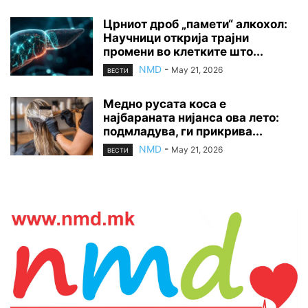
Црниот дроб „памети“ алкохол:
Научници открија трајни
промени во клетките што...
NMD
-
May 21, 2026
ВЕСТИ
Медно русата коса е
најбараната нијанса ова лето:
подмладува, ги прикрива...
NMD
-
May 21, 2026
ВЕСТИ