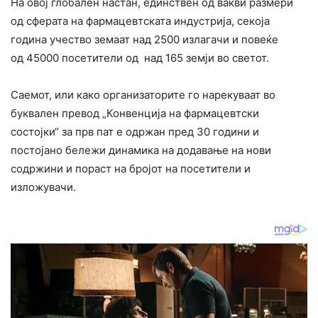
На овој глобален настан, единствен од вакви размери
од сферата на фармацевтската индустрија, секоја
година учество земаат над 2500 излагачи и повеќе
од 45000 посетители од над 165 земји во светот.
Саемот, или како организаторите го нарекуваат во
буквален превод „Конвенција на фармацевтски
состојки“ за прв пат е одржан пред 30 години и
постојано бележи динамика на додавање на нови
содржини и пораст на бројот на посетители и
изложувачи.