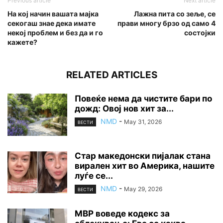
Previous article
Next article
На кој начин вашата мајка
Лажна пита со зеље, се
секогаш знае дека имате
прави многу брзо од само 4
некој проблем и без да и го
состојки
кажете?
RELATED ARTICLES
Повеќе нема да чистите бари по
дожд: Овој нов хит за...
NMD
-
May 31, 2026
ВЕСТИ
Стар македонски пијалак стана
вирален хит во Америка, нашите
луѓе се...
NMD
-
May 29, 2026
ВЕСТИ
МВР воведе кодекс за