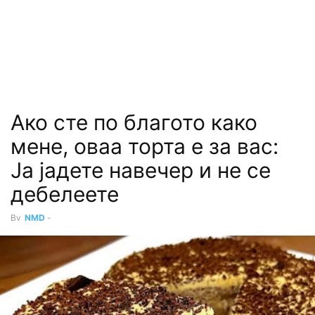
Ако сте по благото како
мене, оваа торта е за вас:
Ја јадете навечер и не се
дебелеете
By
NMD
-