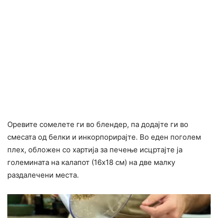
Оревите сомелете ги во блендер, па додајте ги во
смесата од белки и инкорпорирајте. Во еден поголем
плех, обложен со хартија за печење исцртајте ја
големината на калапот (16х18 см) на две малку
раздалечени места.