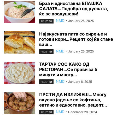
Брза и едноставна ВЛАШКА
САЛАТА…Подобра од руската,
ќе ве воодушеви!
NMD
-
January 25, 2025
РЕЦЕПТИ
Највкусната пита со сирење и
готови кори…Рецепт кој ќе стане
ваш...
NMD
-
January 25, 2025
РЕЦЕПТИ
ТАРТАР СОС КАКО ОД
РЕСТОРАН…Се прави за 5
минути и многу...
NMD
-
January 8, 2025
РЕЦЕПТИ
ПРСТИ ДА ИЗЛИЖЕШ…Многу
вкусно јадење со ќофтиња,
евтино и едноставно, рецепт...
NMD
-
December 28, 2024
РЕЦЕПТИ