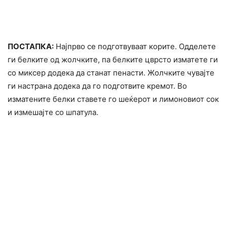
ПОСТАПКА:
Најпрво се подготвуваат корите. Одделете
ги белките од жолчките, па белките цврсто изматете ги
со миксер додека да станат пенасти. Жолчките чувајте
ги настрана додека да го подготвите кремот. Во
изматените белки ставете го шеќерот и лимоновиот сок
и измешајте со шпатула.