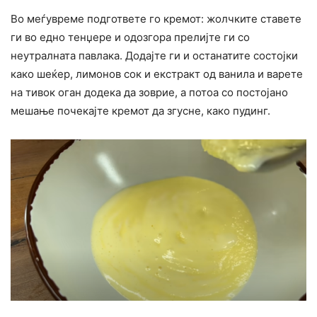
Во меѓувреме подгответе го кремот: жолчките ставете
ги во едно тенџере и одозгора прелијте ги со
неутралната павлака. Додајте ги и останатите состојки
како шеќер, лимонов сок и екстракт од ванила и варете
на тивок оган додека да зоврие, а потоа со постојано
мешање почекајте кремот да згусне, како пудинг.