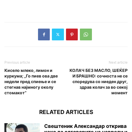
Previous article
Next article
Кисело млеко, лимон и
КОЛАЧ БЕЗ МАСЛО, ШЕЌЕР
куркума; „Го пиев ова две
И БРАШНО: сочноста не се
недели пред спиење и се
споредува со ниеден друг,
стегнав најмногу околу
здрав колач за во секој
стомакот“
момент
RELATED ARTICLES
Свештеник Александар открива
како да одговорите на навреди и