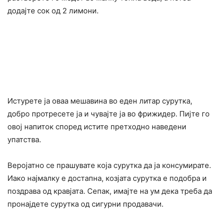
додајте сок од 2 лимони.
Истурете ја оваа мешавина во еден литар сурутка,
добро протресете ја и чувајте ја во фрижидер. Пијте го
овој напиток според истите претходно наведени
упатства.
Веројатно се прашувате која сурутка да ја конcyмирате.
Иако најмалку е достапна, козјата сурутка е подобра и
поздрава од кравјата. Сепак, имајте на ум дека треба да
пронајдете сурутка од сигурни пpoдавачи.