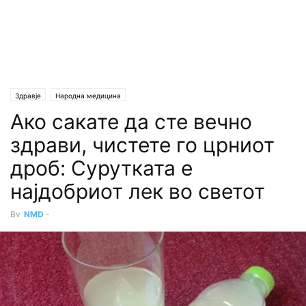
Здравје
Народна медицина
Ако сакате да сте вечно
здрави, чистете го црниот
дроб: Сурутката е
најдобриот лек во светот
By
NMD
-