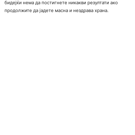
бидејќи нема да постигнете никакви резултати ако
продолжите да јадете масна и нездрава храна.