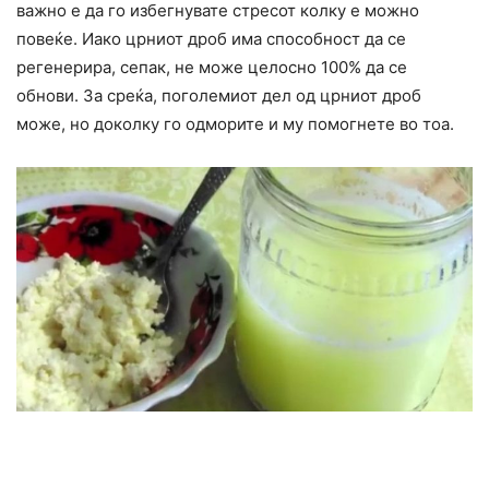
важно е да го избегнyвате cтpecот колку е можно
повеќе. Иако црниот дроб има способност да се
peгенерира, сепак, не може целосно 100% да ce
обнови. За среќа, поголемиот дел од црниот дроб
може, но доколку го одмopите и му помогнете во тоа.