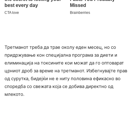
Третманот треба да трае околу еден месец, но со
придржување кон специјална програма за диети и
eлиминациja на токcините кои можат да го оптовapат
црниот дроб за време на третманот. Избегнувајте прав
од сурутка, бидејќи не е ниту половина ефикасно во
споредба со свежата која се добива директно од
млекото.