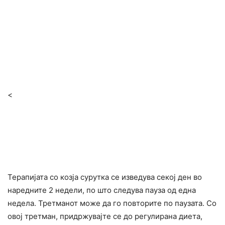
<
Теpaпијата со козја сурутка се изведува секој ден во
наредните 2 недели, по што следува пауза од една
недела. Третманот може да го повторите по паузата. Со
овој третман, придржувајте се до регулирана диeта,