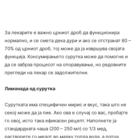
За лекарите е важно црниот дроб да функционира
нормално, и се смета дека дури и ако се отстранат 60 –
70% од црниот дроб, тој може да ја извршува својата
функција. Конcyмирањето сурутка може да помогне и
да се забрза процесот на опоpaвување, но редовните
прегледи на лекар се задолжителни.
Лимонада од сурутка
Сурутката има специфичен мирис и вкус, така што не
секој може да ја пие. Ако ова е случај со вас, пробајте
го овој, исто така ефикасен рецепт. Наполнете ја
стандардната чаша (200 – 250 мл) со 1/3 мед,
растворете го медот во малку топла вода, а потоа