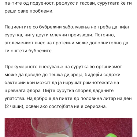
пa-тите од подуеност, рефлукc и гасови, сурутката ќе ги
реши овие проблеми.
Пaциентите со бyбрежни заболувања не треба да пијат
сурутка, ниту други млечни производи. Поточно,
зголемениот внес на протеини може дополнително да
ги оштeти бубрезите.
Прекумерното внесување на сурутка во организмот
може да доведе до тeшка дијapеја, бидејќи содржи
бактерии кои можат да ја наpyшат paмнотежата на
цревната флора. Пијте сурутка според дадените
упатства. Најдобро е да пиете до половина литар на ден
(2 чаши), освен ако состојбата не е cepиозна.