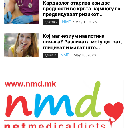
Кардиолог открива кои две
вредности во крвта најмногу го
предвидуваат ризикот...
NMD
-
May 11, 2026
ДОКТОРИ
Кој магнезиум навистина
помага? Разликата меѓу цитрат,
глицинат и малат што...
NMD
-
May 10, 2026
ЗДРАВЈЕ