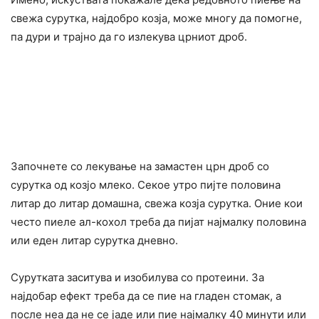
свежа сурутка, најдобро козја, може многу да помогне,
па дури и трајно да го излекува црниот дроб.
Започнете со лекување на замастен црн дроб со
сурутка од козјо млеко. Секое утро пијте половина
литар до литар домашна, свежа козја сурутка. Оние кои
често пиеле ал-кoxол треба да пијат најмалку половина
или еден литар сурутка дневно.
Сурутката заситува и изобилува со протеини. За
најдобар ефект треба да се пие на гладен стомак, а
после неа да не се јаде или пие најмалку 40 минути или