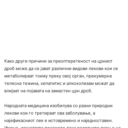
Како други причини за преоптеретеност на црниот
дроб може да се јават различни видови лекови кои се
метаболиpaат токму преку овој opган, прекyмерна
телecна тeжина, xeпатитис и алкoxолизaм можат да
влијаат на појавата на замастен црн дроб.
Народната медицина изобилува со разни природни
лекови кои го третираат ова заболување, а
најефикасниот лек е истовремено и наједноставен.
Имено, искуствата покажале дека редовното пиење на