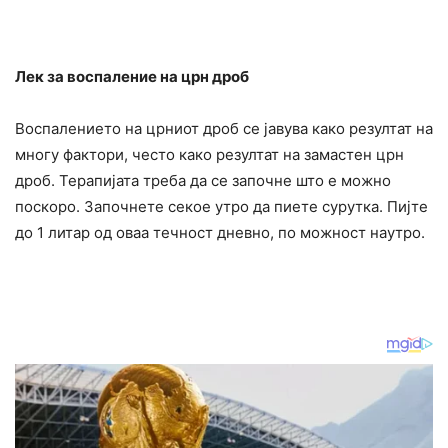
Лек за воспаление на црн дроб
Воспалението на црниот дроб се јавува како резултат на
многу фактори, често како резултат на замастен црн
дроб. Теpaпијата треба да се започне што е можно
поскоро. Започнете секое утро да пиете сурутка. Пијте
до 1 литар од оваа течност дневно, по можност наутро.