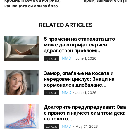
кромид и семе од коприва,
крем, запишете си ја
кашлицата си оди за брзо
RELATED ARTICLES
5 промени на стапалата што
може да откријат скриен
здравствен проблем:...
NMD
-
June 1, 2026
ЗДРАВЈЕ
Замор, опаѓање на косата и
нередовен циклус: Знаци на
хормонален дисбаланс...
NMD
-
June 1, 2026
ЗДРАВЈЕ
Докторите предупредуваат: Ова
е првиот и најчест симптом дека
во телото...
NMD
-
May 31, 2026
ЗДРАВЈЕ