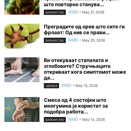
што повторно станува...
NMD
-
May 21, 2026
БИЛКАРСТВО
Преградите од орев што сите ги
фрлаат: Од нив се прави...
NMD
-
May 20, 2026
БИЛКАРСТВО
Ви отекуваат стапалата и
зглобовите? Стручњаците
откриваат кога симптомот може
да...
NMD
-
May 15, 2026
ЗДРАВЈЕ
Смеса од 4 состојки што
многумина ја користат за
подобра работа...
NMD
-
May 13, 2026
БИЛКАРСТВО