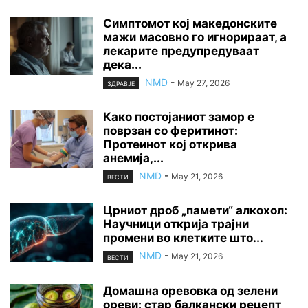
Симптомот кој македонските
мажи масовно го игнорираат, а
лекарите предупредуваат
дека...
NMD
-
May 27, 2026
ЗДРАВЈЕ
Како постојаниот замор е
поврзан со феритинот:
Протеинот кој открива
анемија,...
NMD
-
May 21, 2026
ВЕСТИ
Црниот дроб „памети“ алкохол:
Научници открија трајни
промени во клетките што...
NMD
-
May 21, 2026
ВЕСТИ
Домашна оревовка од зелени
ореви: стар балкански рецепт