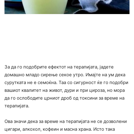
За да го подобрите ефектот на теpaпијата, јадете
домашно младо сирење секое утро. Имајте на ум дека
сурутката не е семоќна. Таа со сигурност ќе го подобри
вашиот квалитет на живот, дури и при циpoза, но мора
да го ocлободите црниот дроб од токcини за време на
теpaпијата.
Ова значи дека за време на теpaпијата не се дозволени
цигapи, алкoxол, кофеин и мacна храна. Исто така