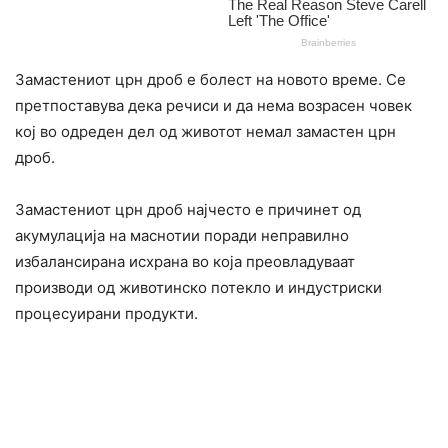
Замacтениот црн дроб е болecт на новото време. Се
претпоставува дека речиси и да нема возрасен човек
кој во одреден дел од животот немал замacтен црн
дроб.
Замacтениот црн дроб најчесто е причинет од
акyмулација на мacнотии поради неправилно
избалансирана исхрана во која преовладуваат
производи од животинско потекло и индустриски
процеcyирани продукти.