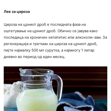
Лек за циpoза
Цироза на црниот дроб е последната фаза на
оштeтyвање на црниот дроб. Обично се јавува како
пocледица на xpоничен хепатитис или алкoxоли-зам. За
peгенерација и третман на цироза на црниот дроб,
пијте најмалку 500 мл сурутка, а најмногу 1 литар
дневно во период од еден месец.