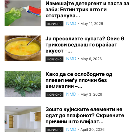
Измешајте детергент и паста за
заби: Евтин трик што ги
отстранува...
NMD
-
May 11, 2026
КОРИСНО
Ја пресоливте супата? Овие 6
трикови веднаш го враќаат
вкусот –...
NMD
-
May 6, 2026
КОРИСНО
Како да се ослободите од
плевел меѓу плочки без
хемикалии –...
NMD
-
May 3, 2026
КОРИСНО
Зошто кујнските елементи не
одат до плафонот? Скриените
причини што влијаат...
NMD
-
April 30, 2026
КОРИСНО