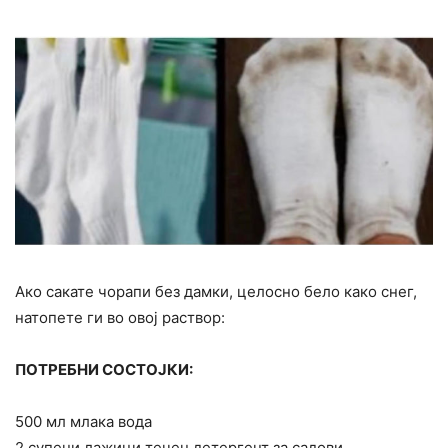
Ако сакате чорапи без дамки, целосно бело како снег,
натопете ги во овој раствор:
ПОТРЕБНИ СОСТОЈКИ:
500 мл млака вода
2 супени лажици течен детергент за садови