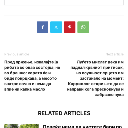
Previous article
Next article
Пред пржење, извалајте ја
Луѓето мислат дека им
рибата во оваа состојка, не
паднал крвниот притисок,
во брашно: кората ќе и
но всушност срцето им
биде покрцкава, а месото
застанало на момент:
внатре сочно и нема да
Кардиолог откри што да се
впие ни капка масло
направи кога прескокнува и
забрзано чука
RELATED ARTICLES
Повеќе нема да чистите бари по