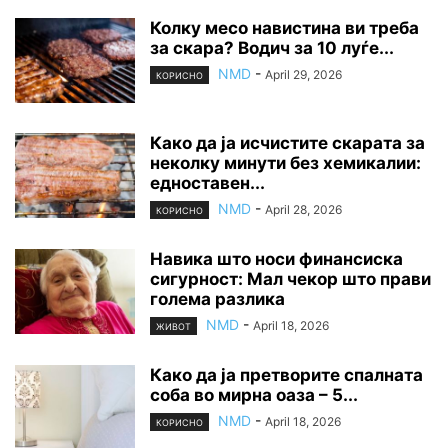
Колку месо навистина ви треба
за скара? Водич за 10 луѓе...
NMD
-
April 29, 2026
КОРИСНО
Како да ја исчистите скарата за
неколку минути без хемикалии:
едноставен...
NMD
-
April 28, 2026
КОРИСНО
Навика што носи финансиска
сигурност: Мал чекор што прави
голема разлика
NMD
-
April 18, 2026
ЖИВОТ
Како да ја претворите спалната
соба во мирна оаза – 5...
NMD
-
April 18, 2026
КОРИСНО