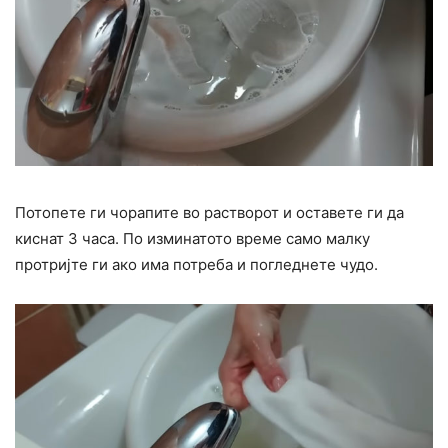
Потопете ги чорапите во растворот и оставете ги да
киснат 3 часа. По изминатото време само малку
протријте ги ако има потреба и погледнете чудо.