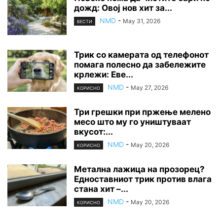
дожд: Овој нов хит за...
NMD
-
May 31, 2026
ВЕСТИ
Трик со камерата од телефонот
помага полесно да забележите
крлежи: Еве...
NMD
-
May 27, 2026
КОРИСНО
Три грешки при пржење мелено
месо што му го уништуваат
вкусот:...
NMD
-
May 20, 2026
КОРИСНО
Метална лажица на прозорец?
Едноставниот трик против влага
стана хит –...
NMD
-
May 20, 2026
КОРИСНО