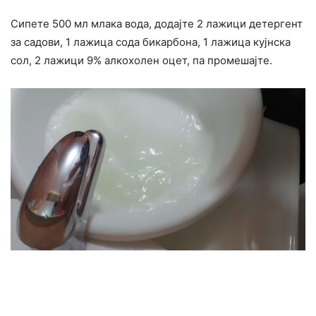
Сипете 500 мл млака вода, додајте 2 лажици детергент
за садови, 1 лажица сода бикарбона, 1 лажица кујнска
сол, 2 лажици 9% алкохолен оцет, па промешајте.