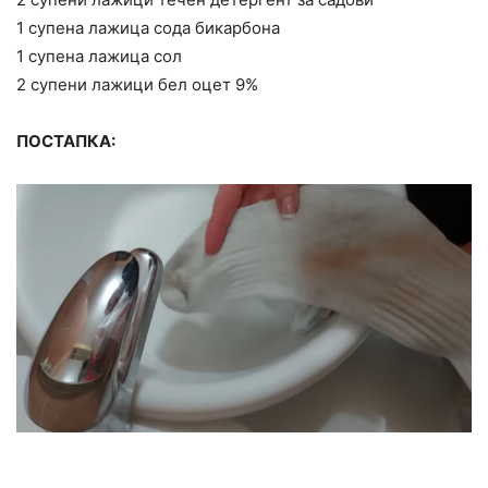
1 супена лажица сода бикарбона
1 супена лажица сол
2 супени лажици бел оцет 9%
ПОСТАПКА: