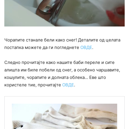
Чорапите станале бели како снег! Деталите од целата
постапка можете да ги погледнете
ОВДЕ
.
Следно прочитајте како нашите баби переле и сите
алишта им биле побели од снег, а особено чаршавите,
кошулите, чорапите и долната облека… Еве што
користеле тие, прочитајте
ОВДЕ
.