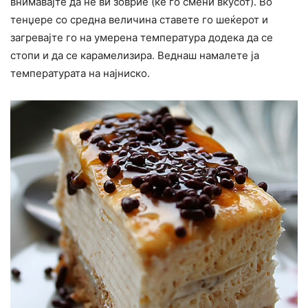
внимавајте да не ви зоврие (ќе го смени вкусот). Во
тенџере со средна величина ставете го шеќерот и
загревајте го на умерена температура додека да се
стопи и да се карамелизира. Веднаш намалете ја
температурата на најниско.