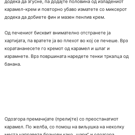
додека да згусне, па додајте половина од изладениот
карамел-крем и повторно убаво изматете со миксерот
додека да добиете фин и мазен пенлив крем.
Од печениот бисквит внимателно отстранете ја
хартијата, па вратете ја во плехот во кој се печеше. Врз
коратананесете го кремот од карамел и шлаг и
израмнете. Врз површината наредете тенки тркалца од
банана.
Одозгора премачкјате (прелијте) со преостанатиот
карамел. По желба, со помош на виљушка на неколку
места направете бранови како „шари“ и одозгора