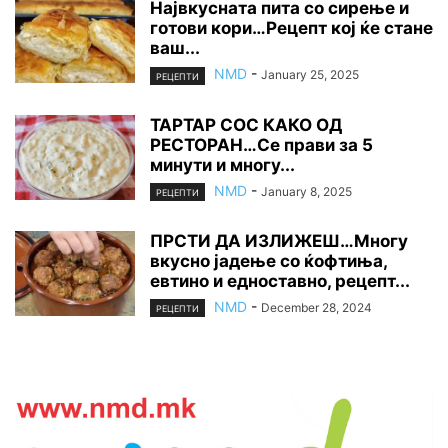
Највкусната пита со сирење и
готови кори…Рецепт кој ќе стане
ваш...
NMD
-
January 25, 2025
РЕЦЕПТИ
ТАРТАР СОС КАКО ОД
РЕСТОРАН…Се прави за 5
минути и многу...
NMD
-
January 8, 2025
РЕЦЕПТИ
ПРСТИ ДА ИЗЛИЖЕШ…Многу
вкусно јадење со ќофтиња,
евтино и едноставно, рецепт...
NMD
-
December 28, 2024
РЕЦЕПТИ