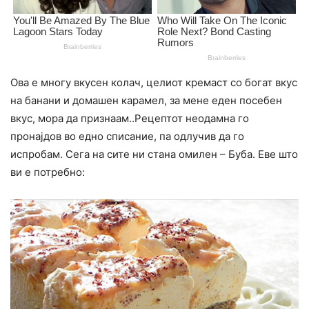
Ова е многу вкусен колач, целиот кремаст со богат вкус
на банани и домашен карамел, за мене еден посебен
вкус, мора да признаам..Рецептот неодамна го
пронајдов во едно списание, па одлучив да го
испробам. Сега на сите ни стана омилен – Буба. Еве што
ви е потребно: