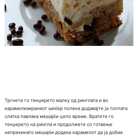
Тргнете го тенџерето малку од ринглата и во
карамелизираниот шеќер полека додавајте ја топлата
слатка павлака мешајќи цело време. Вратете го
тенџерето на рингла и продолжете со готвење
непрекинато мешајќи додека карамелот да ја добие