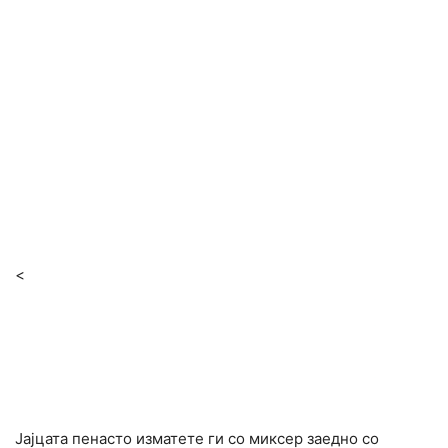
<
Јајцата пенасто изматете ги со миксер заедно со