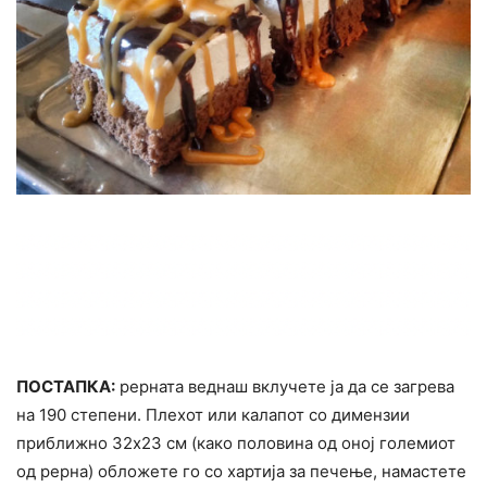
ПОСТАПКА:
рерната веднаш вклучете ја да се загрева
на 190 степени. Плехот или калапот со димензии
приближно 32х23 см (како половина од оној големиот
од рерна) обложете го со хартија за печење, намастете