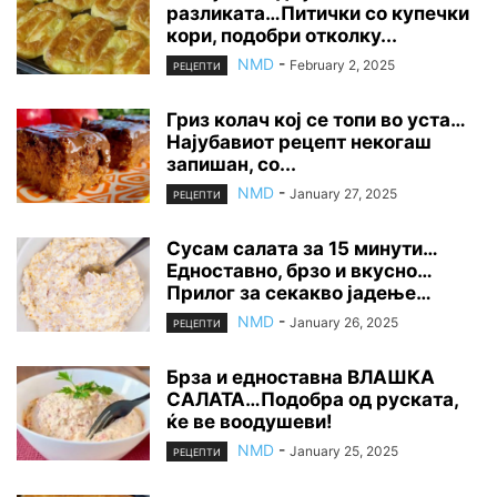
разликата…Питички со купечки
кори, подобри отколку...
NMD
-
February 2, 2025
РЕЦЕПТИ
Гриз колач кој се топи во уста…
Најубавиот рецепт некогаш
запишан, со...
NMD
-
January 27, 2025
РЕЦЕПТИ
Сусам салата за 15 минути…
Едноставно, брзо и вкусно…
Прилог за секакво јадење…
NMD
-
January 26, 2025
РЕЦЕПТИ
Брза и едноставна ВЛАШКА
САЛАТА…Подобра од руската,
ќе ве воодушеви!
NMD
-
January 25, 2025
РЕЦЕПТИ