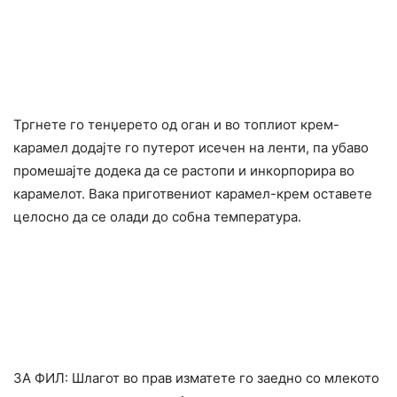
Тргнете го тенџерето од оган и во топлиот крем-
карамел додајте го путерот исечен на ленти, па убаво
промешајте додека да се растопи и инкорпорира во
карамелот. Вака приготвениот карамел-крем оставете
целосно да се олади до собна температура.
ЗА ФИЛ: Шлагот во прав изматете го заедно со млекото