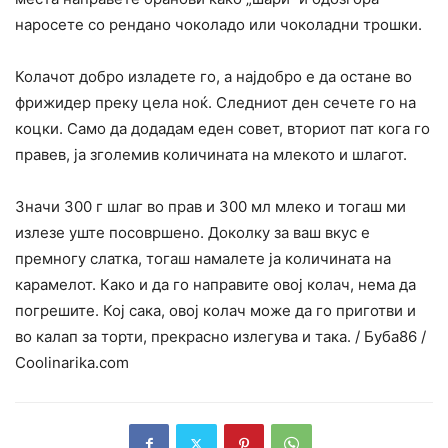
наросете со рендано чоколадо или чоколадни трошки.
Колачот добро изладете го, а најдобро е да остане во
фрижидер преку цела ноќ. Следниот ден сечете го на
коцки. Само да додадам еден совет, вториот пат кога го
правев, ја зголемив количината на млекото и шлагот.
Значи 300 г шлаг во прав и 300 мл млеко и тогаш ми
излезе уште посовршено. Доколку за ваш вкус е
премногу слатка, тогаш намалете ја количината на
карамелот. Како и да го направите овој колач, нема да
погрешите. Кој сака, овој колач може да го приготви и
во калап за торти, прекрасно излегува и така. / Буба86 /
Сооlinarika.сom