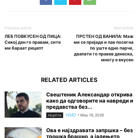
Previous article
Next article
ЛЕБ ПОВКУСЕН ОД ПИЦА:
ПРСТЕН ОД ВАНИЛА: Маж
Секој ден го правам, сите
ми се прејаде и пак посегна
ми бараат рецепт
по уште едно парче,
двапати го правев денеска,
многу е вкусен
RELATED ARTICLES
Свештеник Александар открива
како да одговорите на навреди и
предавства без...
NMD
-
May 19, 2026
РЕЦЕПТИ
Ова е најздравата запршка – без
трошка брашно, а јадењето