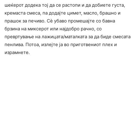
шеќерот додека тој да се растопи и да добиете густа,
кремаста смеса, па додајте цимет, масло, брашно и
прашок за печиво. Сè убаво промешајте со бавна
брзина на миксерот или најдобро рачно, со
превртување на лажицата/маталката за да биде смесата
пенлива. Потоа, излејте ја во приготвениот плех и
израмнете.