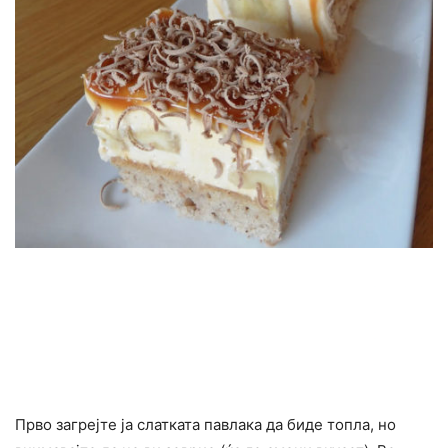
Прво загрејте ја слатката павлака да биде топла, но