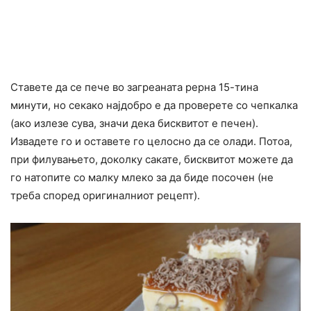
Ставете да се пече во загреаната рерна 15-тина
минути, но секако најдобро е да проверете со чепкалка
(ако излезе сува, значи дека бисквитот е печен).
Извадете го и оставете го целосно да се олади. Потоа,
при филувањето, доколку сакате, бисквитот можете да
го натопите со малку млеко за да биде посочен (не
треба според оригиналниот рецепт).