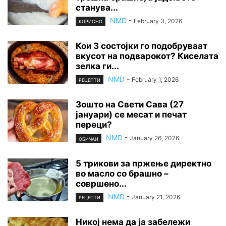
станува...
NMD
-
February 3, 2026
КОРИСНО
Кои 3 состојки го подобруваат
вкусот на подварокот? Киселата
зелка ги...
NMD
-
February 1, 2026
РЕЦЕПТИ
Зошто на Свети Сава (27
јануари) се месат и печат
переци?
NMD
-
January 26, 2026
ОБИЧАИ
5 трикови за пржење директно
во масло со брашно –
совршено...
NMD
-
January 21, 2026
РЕЦЕПТИ
Никој нема да ја забележи