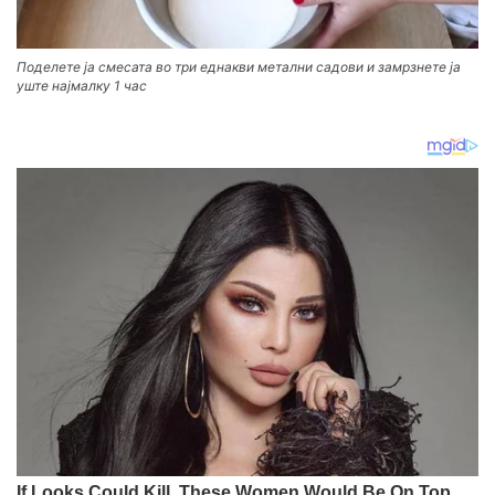
Поделете ја смесата во три еднакви метални садови и замрзнете ја
уште најмалку 1 час