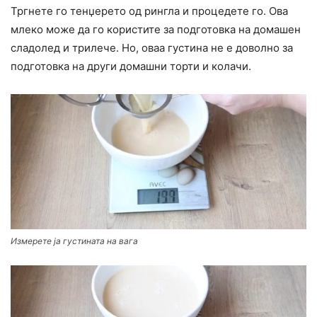
Тргнете го тенџерето од рингла и процедете го. Ова
млеко може да го користите за подготовка на домашен
сладолед и трилече. Но, оваа густина не е доволно за
подготовка на други домашни торти и колачи.
Измерете ја густината на вага