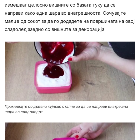
измешаат целосно вишните со базата туку да се
направи како една шара во внатрешноста. Сочувајте
малце од сокот за да го додадете на површината на овој
сладолед заедно со вишните за декорација.
Промешајте со дрвено кујнско стапче за да се направи внатрешна
шара во сладоледот