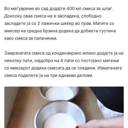
Во меѓувреме во сад додајте 400 мл смеса за шлаг.
Доколку оваа смеса не е засладена, слободно
засладете ја со 2 лажички шеќер во прав. Матите со
миксер на средна брзина додека да добиете густина
како смеса за палачинки.
Замрзнатата смеса од кондензирано млеко додајте ја на
неколку пати, најдобро на 4 пати со постојано матење
со миксерот додека смесата да се соедини. Изматената
смеса поделете ја на три еднакви делови.