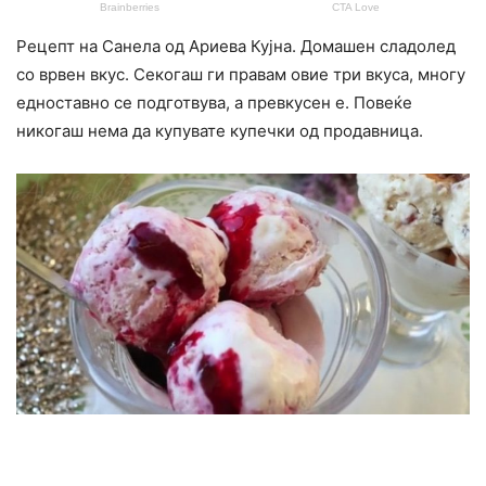
Рецепт на Санела од Ариева Кујна. Домашен сладолед
со врвен вкус. Секогаш ги правам овие три вкуса, многу
едноставно се подготвува, а превкусен е. Повеќе
никогаш нема да купувате купечки од продавница.