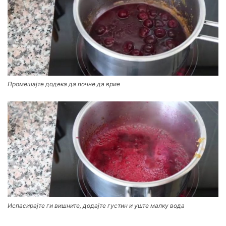
Промешајте додека да почне да врие
Испасирајте ги вишните, додајте густин и уште малку вода