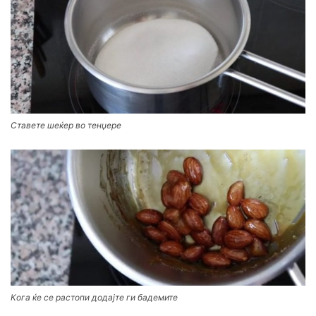
Ставете шеќер во тенџере
Кога ќе се растопи додајте ги бадемите