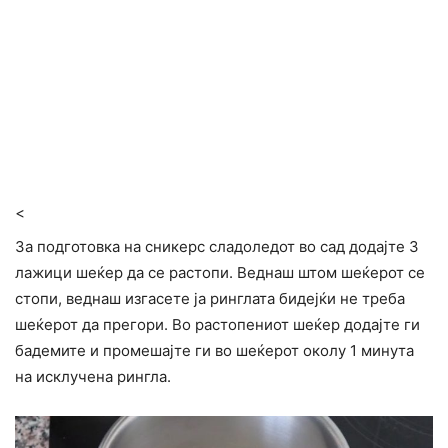
<
За подготовка на сникерс сладоледот во сад додајте 3
лажици шеќер да се растопи. Веднаш штом шеќерот се
стопи, веднаш изгасете ја ринглата бидејќи не треба
шеќерот да прегори. Во растопениот шеќер додајте ги
бадемите и промешајте ги во шеќерот околу 1 минута
на исклучена рингла.