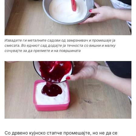
Извадете ги металните садови од замрзнивач и промешаје ја
смесата. Во едниот сад додајте ја течноста со вишни и малку
сочувајте за да прелиете и на површината
Со дрвено кујнско стапче промешајте, но не да се