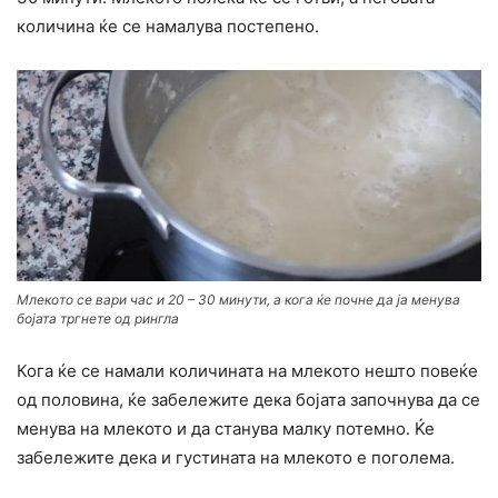
количина ќе се намалува постепено.
Млекото се вари час и 20 – 30 минути, а кога ќе почне да ја менува
бојата тргнете од рингла
Кога ќе се намали количината на млекото нешто повеќе
од половина, ќе забележите дека бојата започнува да се
менува на млекото и да станува малку потемно. Ќе
забележите дека и густината на млекото е поголема.