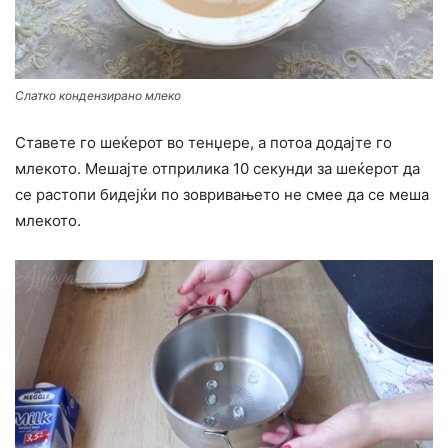
Слатко кондензирано млеко
Ставете го шеќерот во тенџере, а потоа додајте го
млекото. Мешајте отприлика 10 секунди за шеќерот да
се растопи бидејќи по зовривањето не смее да се меша
млекото.