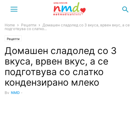
Home
Рецепти
Домашен сладолед со 3 вкуса, врвен вкус, а се
подготвува со слатко...
Рецепти
Домашен сладолед со 3
вкуса, врвен вкус, а се
подготвува со слатко
кондензирано млеко
By
NMD
-