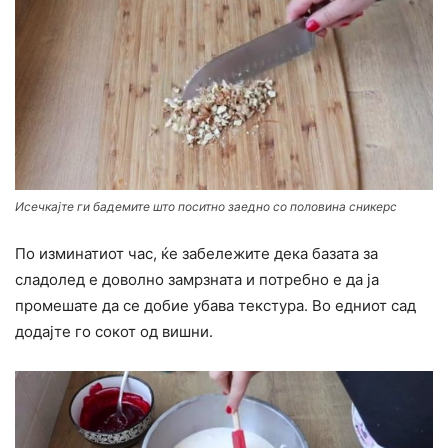
Исечкајте ги бадемите што поситно заедно со половина сникерс
По изминатиот час, ќе забележите дека базата за
сладолед е доволно замрзната и потребно е да ја
промешате да се добие убава текстура. Во едниот сад
додајте го сокот од вишни.