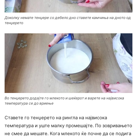
Доколку немате тенџере со дебело дно ставете камчиња на дното од
тенџерето
Во тенџерето додајте го млекото и шеќерот и варете на највисока
температура се до вриење
Ставете го тенџерето на рингла на највисока
температура и уште малку промешајте. По зовривањето
не смее да мешате. Кога млекото ќе почне да се подига