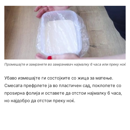
Промешајте и замрзнете во замрзнивач најмалку 6 часа или преку ноќ
Убаво измешајте ги состојките со жица за матење.
Смесата префрлете ја во пластичен сад, поклопете со
проѕирна фолија и оставете да отстои најмалку 6 часа,
но најдобро да отстои преку ноќ.