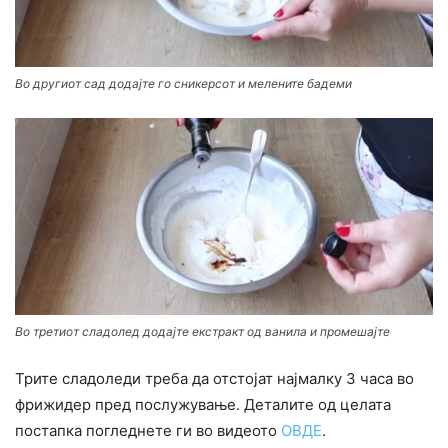
Во другиот сад додајте го сникерсот и мелените бадеми
Во третиот сладолед додајте екстракт од ванила и промешајте
Трите сладоледи треба да отстојат најмалку 3 часа во
фрижидер пред послужување. Деталите од целата
постапка погледнете ги во видеото
ОВДЕ
.