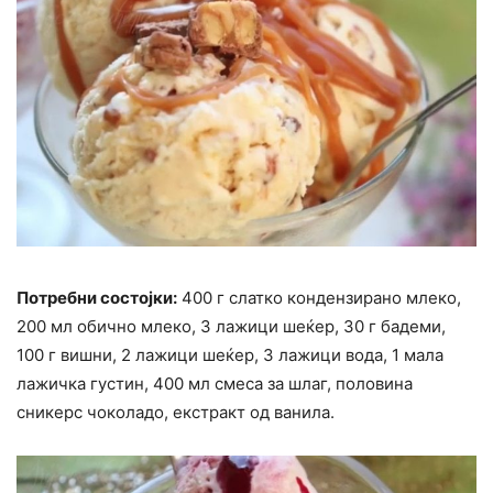
Потребни состојки:
400 г слатко кондензирано млеко,
200 мл обично млеко, 3 лажици шеќер, 30 г бадеми,
100 г вишни, 2 лажици шеќер, 3 лажици вода, 1 мала
лажичка густин, 400 мл смеса за шлаг, половина
сникерс чоколадо, екстракт од ванила.