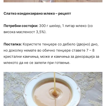
Слатко кондензирано млеко – рецепт
Потребни состојки:
300 г шеќер, 1 литар млеко (со
висока масленост 3,5%).
Постапка:
Користете тенџере со дебело (двојно) дно,
но доколку немате во обично тенџере ставете 7 – 8
кристални камчиња, може и камчиња за декорација за
млекото да не се залепи при готвење.