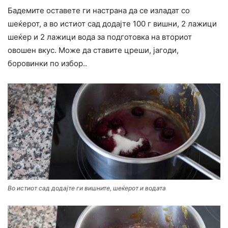
Бадемите оставете ги настрана да се изладат со
шеќерот, а во истиот сад додајте 100 г вишни, 2 лажици
шеќер и 2 лажици вода за подготовка на вториот
овошен вкус. Може да ставите цреши, јагоди,
боровинки по избор..
Во истиот сад додајте ги вишните, шеќерот и водата