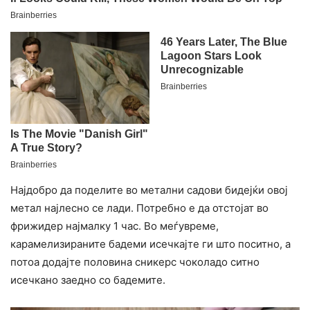
Најдобро да поделите во метални садови бидејќи овој
метал најлесно се лади. Потребно е да отстојат во
фрижидер најмалку 1 час. Во меѓувреме,
карамелизираните бадеми исечкајте ги што поситно, а
потоа додајте половина сникерс чоколадо ситно
исечкано заедно со бадемите.