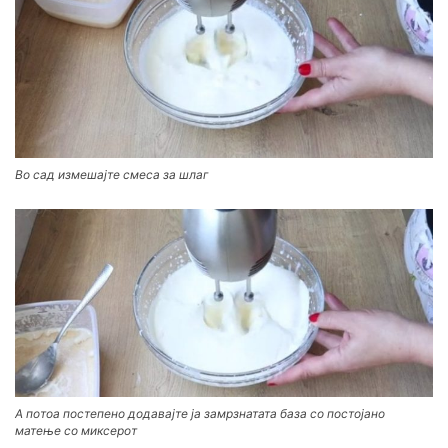
Во сад измешајте смеса за шлаг
А потоа постепено додавајте ја замрзнатата база со постојано
матење со миксерот