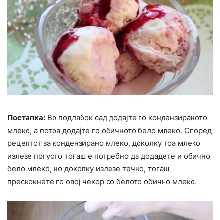
Постапка:
Во подлабок сад додајте го кондензираното
млеко, а потоа додајте го обичното бело млеко. Според
рецептот за кондензирано млеко, доколку тоа млеко
излезе погусто тогаш е потребно да додадете и обично
бело млеко, но доколку излезе течно, тогаш
прескокнете го овој чекор со белото обично млеко.