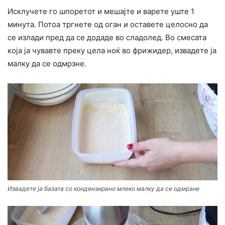
Исклучете го шпоретот и мешајте и варете уште 1
минута. Потоа тргнете од оган и оставете целосно да
се излади пред да се додаде во сладолед. Во смесата
која ја чувавте преку цела ноќ во фрижидер, извадете ја
малку да се одмрзне.
Извадете ја базата со кондензирано млеко малку да се одмрзне