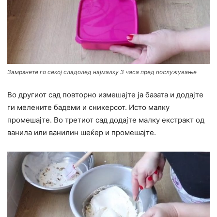
Замрзнете го секој сладолед најмалку 3 часа пред послужување
Во другиот сад повторно измешајте ја базата и додајте
ги мелените бадеми и сникерсот. Исто малку
промешајте. Во третиот сад додајте малку екстракт од
ванила или ванилин шеќер и промешајте.