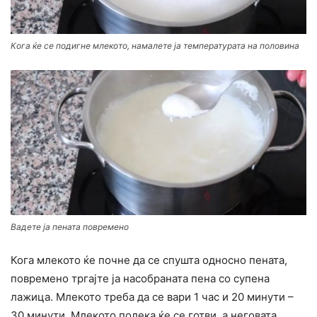
Кога ќе се подигне млекото, намалете ја температурата на половина
Вадете ја пената повремено
Кога млекото ќе почне да се спушта односно пената,
повремено тргајте ја насобраната пена со супена
лажица. Млекото треба да се вари 1 час и 20 минути –
30 минути. Млекото полека ќе се готви, а неговата