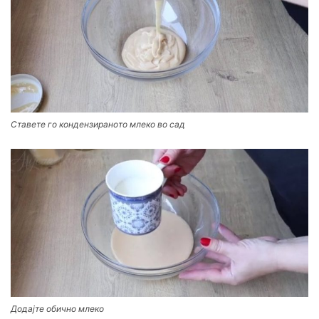
Ставете го кондензираното млеко во сад
Додајте обично млеко