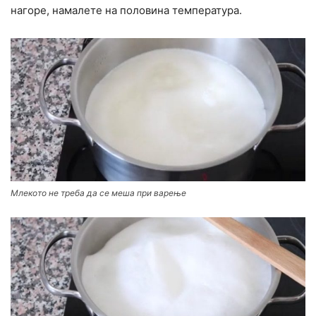
нагоре, намалете на половина температура.
Млекото не треба да се меша при варење