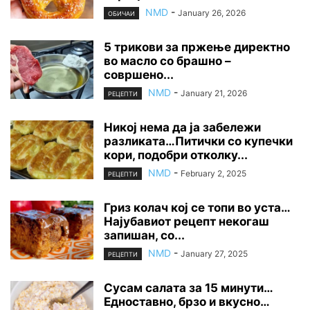
NMD
-
January 26, 2026
ОБИЧАИ
5 трикови за пржење директно
во масло со брашно –
совршено...
NMD
-
January 21, 2026
РЕЦЕПТИ
Никој нема да ја забележи
разликата…Питички со купечки
кори, подобри отколку...
NMD
-
February 2, 2025
РЕЦЕПТИ
Гриз колач кој се топи во уста…
Најубавиот рецепт некогаш
запишан, со...
NMD
-
January 27, 2025
РЕЦЕПТИ
Сусам салата за 15 минути…
Едноставно, брзо и вкусно…