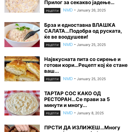
Прилог за секакво јадење…
NMD
-
January 26, 2025
РЕЦЕПТИ
Брза и едноставна ВЛАШКА
САЛАТА…Подобра од руската,
ќе ве воодушеви!
NMD
-
January 25, 2025
РЕЦЕПТИ
Највкусната пита со сирење и
готови кори…Рецепт кој ќе стане
ваш...
NMD
-
January 25, 2025
РЕЦЕПТИ
ТАРТАР СОС КАКО ОД
РЕСТОРАН…Се прави за 5
минути и многу...
NMD
-
January 8, 2025
РЕЦЕПТИ
ПРСТИ ДА ИЗЛИЖЕШ…Многу