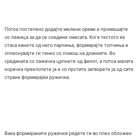
Потоа постепено додајте мелени ореви и промешајте
со лажица за да се соедини смесата. Кога тестото ќе
стаса кинете од него парчиња, формирајте топчиња и
сплеснувајте ги тенко со помош на дланките. Во
средината со лажичка црпнете од филот, а потоа малата
коричка преклопете ја и со прстите затворете ја од сите
страни формирајќи ружичка.
Вака формираните ружички редете ги во плех обложен