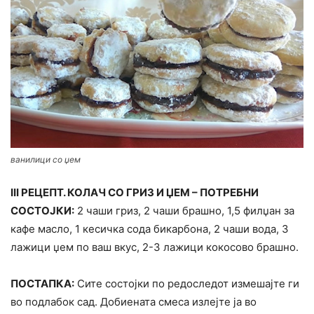
ванилици со џем
III РЕЦЕПТ. КОЛАЧ СО ГРИЗ И ЏЕМ – ПОТРЕБНИ
СОСТОЈКИ:
2 чаши гриз, 2 чаши брашно, 1,5 филџан за
кафе масло, 1 кесичка сода бикарбона, 2 чаши вода, 3
лажици џем по ваш вкус, 2-3 лажици кокосово брашно.
ПОСТАПКА:
Сите состојки по редоследот измешајте ги
во подлабок сад. Добиената смеса излејте ја во