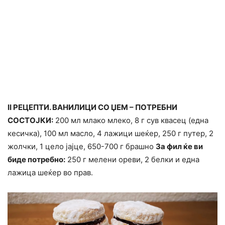
II РЕЦЕПТИ. ВАНИЛИЦИ СО ЏЕМ – ПОТРЕБНИ
СОСТОЈКИ:
200 мл млако млеко, 8 г сув квасец (една
кесичка), 100 мл масло, 4 лажици шеќер, 250 г путер, 2
жолчки, 1 цело јајце, 650-700 г брашно
За фил ќе ви
биде потребно:
250 г мелени ореви, 2 белки и една
лажица шеќер во прав.