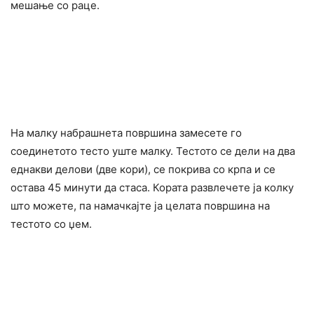
мешање со раце.
На малку набрашнета површина замесете го
соединетото тесто уште малку. Тестото се дели на два
еднакви делови (две кори), се покрива со крпа и се
остава 45 минути да стаса. Кората развлечете ја колку
што можете, па намачкајте ја целата површина на
тестото со џем.