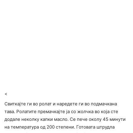
<
Свиткајте ги во ролат и наредете ги во подмачкана
тава. Ролатите премачкајте ја со жолчка во која сте
додале неколку капки масло. Се пече околу 45 минути
на температура од 200 степени. Готовата штрудла