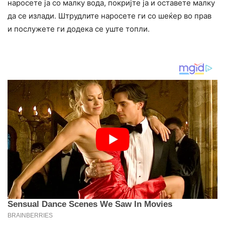
наросете ја со малку вода, покријте ја и оставете малку
да се излади. Штрудлите наросете ги со шеќер во прав
и послужете ги додека се уште топли.