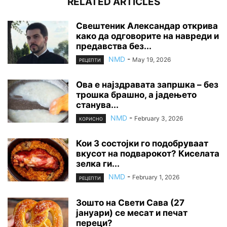
RELATED ARTICLES
Свештеник Александар открива
како да одговорите на навреди и
предавства без...
NMD
-
May 19, 2026
РЕЦЕПТИ
Ова е најздравата запршка – без
трошка брашно, а јадењето
станува...
NMD
-
February 3, 2026
КОРИСНО
Кои 3 состојки го подобруваат
вкусот на подварокот? Киселата
зелка ги...
NMD
-
February 1, 2026
РЕЦЕПТИ
Зошто на Свети Сава (27
јануари) се месат и печат
переци?