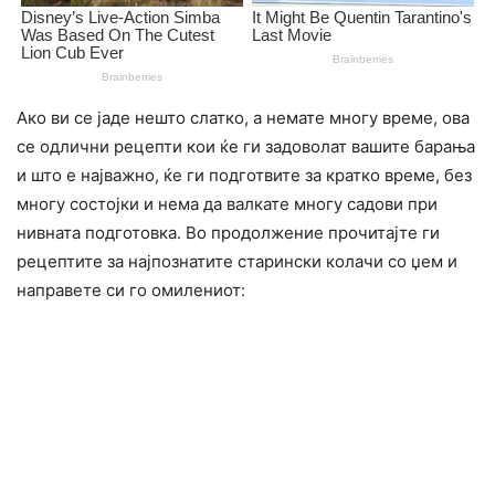
Ако ви се јаде нешто слатко, а немате многу време, ова
се одлични рецепти кои ќе ги задоволат вашите барања
и што е најважно, ќе ги подготвите за кратко време, без
многу состојки и нема да валкате многу садови при
нивната подготовка. Во продолжение прочитајте ги
рецептите за најпознатите старински колачи со џем и
направете си го омилениот: