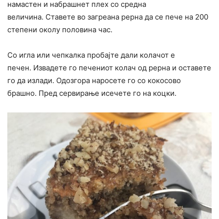
намастен и набрашнет плех со средна
величина. Ставете во загреана рерна да се пече на 200
степени околу половина час.
Со игла или чепкалка пробајте дали колачот е
печен. Извадете го печениот колач од рерна и оставете
го да излади. Одозгора наросете го со кокосово
брашно. Пред сервирање исечете го на коцки.