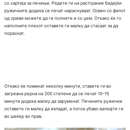
со хартија за печење. Редете ги на растојание бидејќи
ружичките додека се печат нараснуваат. Освен со филот
од ореви можете да ги полнете и со џем. Откако ќе го
наполните плехот оставете ги малку да стасаат за да
пораснат.
Откако ќе поминат неколку минути, ставете ги во
загреана рерна на 200 степени да се печат 10-15
минути додека малку да заруменат. Печените ружички
оставете ги малку да изладат, а потоа убаво валкајте ги
во шеќер во прав.