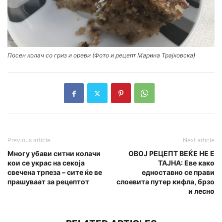
Посен колач со гриз и ореви (Фото и рецепт Марина Трајковска)
Previous article
Next article
Многу убави ситни колачи
ОВОЈ РЕЦЕПТ ВЕЌЕ НЕ Е
кои се украс на секоја
ТАЈНА: Еве како
свечена трпеза – сите ќе ве
едноставно се прави
прашуваат за рецептот
слоевита путер кифла, брзо
и лесно