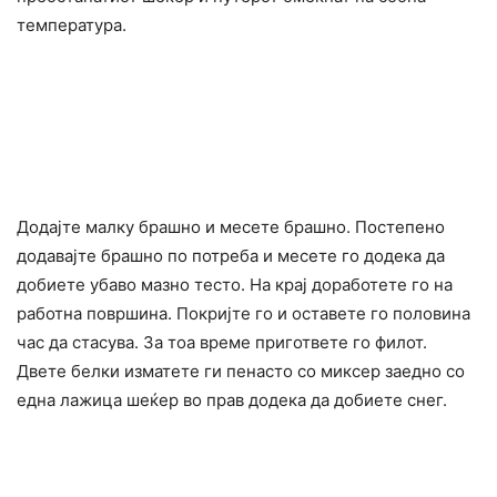
температура.
Додајте малку брашно и месете брашно. Постепено
додавајте брашно по потреба и месете го додека да
добиете убаво мазно тесто. На крај доработете го на
работна површина. Покријте го и оставете го половина
час да стасува. За тоа време пригответе го филот.
Двете белки изматете ги пенасто со миксер заедно со
една лажица шеќер во прав додека да добиете снег.