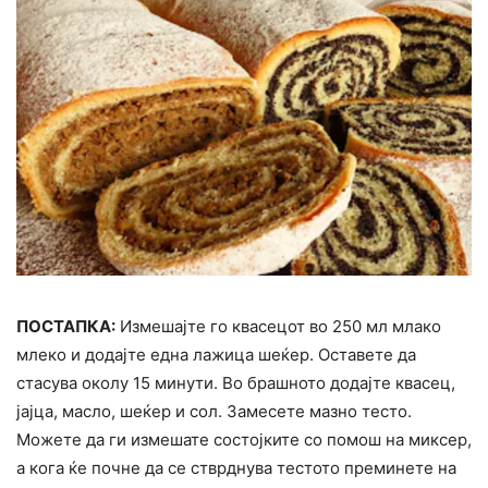
ПОСТАПКА:
Измешајте го квасецот во 250 мл млако
млеко и додајте една лажица шеќер. Оставете да
стасува околу 15 минути. Во брашното додајте квасец,
јајца, масло, шеќер и сол. Замесете мазно тесто.
Можете да ги измешате состојките со помош на миксер,
а кога ќе почне да се стврднува тестото преминете на