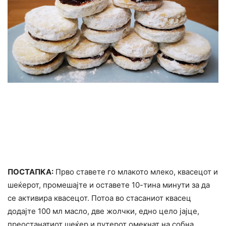
ПОСТАПКА:
Прво ставете го млакото млеко, квасецот и
шеќерот, промешајте и оставете 10-тина минути за да
се активира квасецот. Потоа во стасаниот квасец
додајте 100 мл масло, две жолчки, едно цело јајце,
преостанатиот шеќер и путерот омекнат на собна