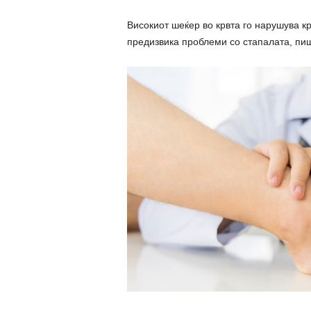
Високиот шеќер во крвта го нарушува кр
предизвика проблеми со стапалата, пи