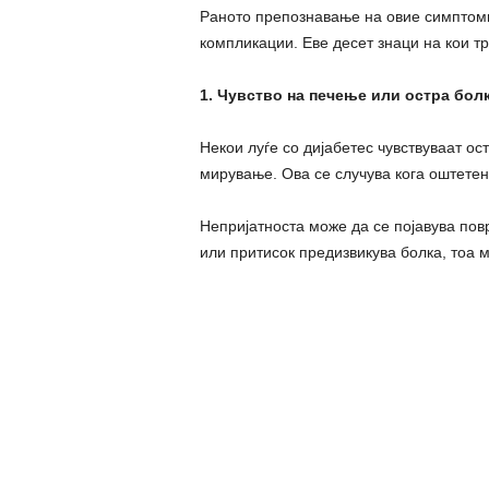
Раното препознавање на овие симптом
компликации. Еве десет знаци на кои т
1. Чувство на печење или остра бол
Некои луѓе со дијабетес чувствуваат ост
мирување. Ова се случува кога оштетен
Непријатноста може да се појавува пов
или притисок предизвикува болка, тоа