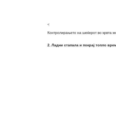
<
Контролирањето на шеќерот во крвта мо
2. Ладни стапала и покрај топло вре