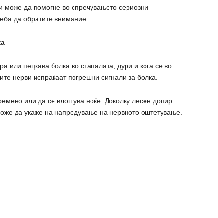
и може да помогне во спречувањето сериозни
реба да обратите внимание.
ка
ра или пецкава болка во стапалата, дури и кога се во
ите нерви испраќаат погрешни сигнали за болка.
ремено или да се влошува ноќе. Доколку лесен допир
 може да укаже на напредување на нервното оштетување.