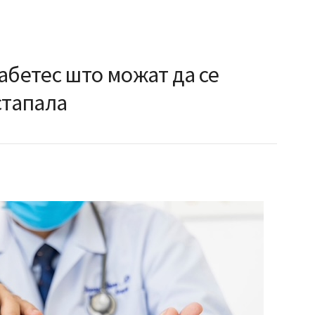
абетес што можат да се
стапала