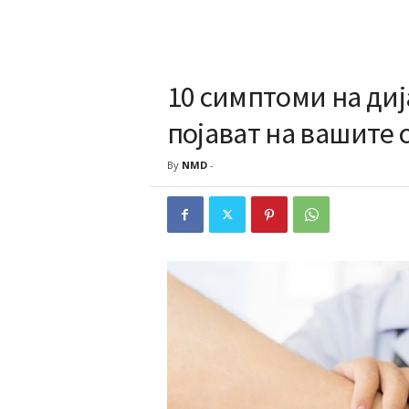
10 симптоми на диј
појават на вашите 
By
NMD
-