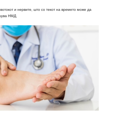
вотокот и нервите, што со текот на времето може да
шува НМД.