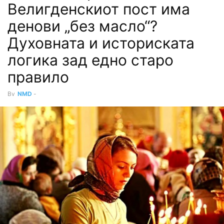
Велигденскиот пост има
денови „без масло“?
Духовната и историската
логика зад едно старо
правило
By
NMD
-