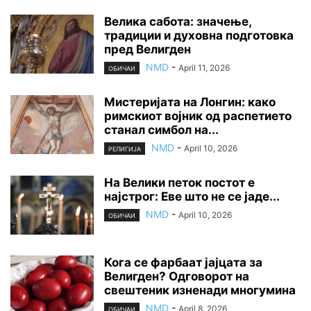
Велика сабота: значење,
традиции и духовна подготовка
пред Велигден
NMD
-
April 11, 2026
ОБИЧАИ
Мистеријата на Лонгин: како
римскиот војник од распетието
станал симбол на...
NMD
-
April 10, 2026
РЕЛИГИЈА
На Велики петок постот е
најстрог: Еве што не се јаде...
NMD
-
April 10, 2026
ОБИЧАИ
Кога се фарбаат јајцата за
Велигден? Одговорот на
свештеник изненади многумина
NMD
-
April 8, 2026
ОБИЧАИ