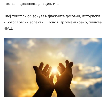
пракса и црковната дисциплина.
Овој текст ги објаснува најважните духовни, историски
и богословски аспекти – јасно и аргументирано, пишува
НМД.