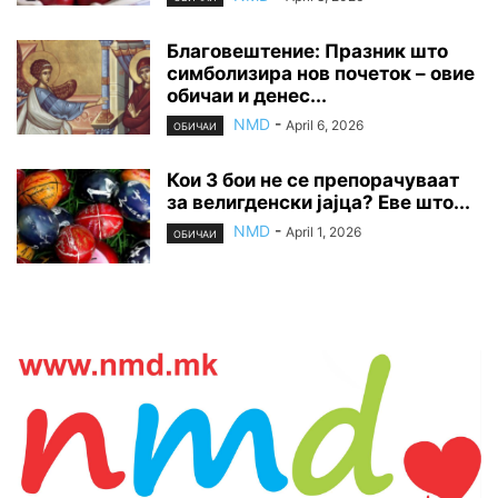
Благовештение: Празник што
симболизира нов почеток – овие
обичаи и денес...
NMD
-
April 6, 2026
ОБИЧАИ
Кои 3 бои не се препорачуваат
за велигденски јајца? Еве што...
NMD
-
April 1, 2026
ОБИЧАИ