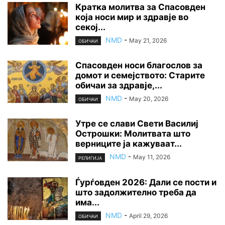
Кратка молитва за Спасовден
која носи мир и здравје во
секој...
NMD
-
May 21, 2026
ОБИЧАИ
Спасовден носи благослов за
домот и семејството: Старите
обичаи за здравје,...
NMD
-
May 20, 2026
ОБИЧАИ
Утре се слави Свети Василиј
Острошки: Молитвата што
верниците ја кажуваат...
NMD
-
May 11, 2026
РЕЛИГИЈА
Ѓурѓовден 2026: Дали се пости и
што задолжително треба да
има...
NMD
-
April 29, 2026
ОБИЧАИ