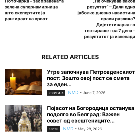
Поточарка – заборавената
„Не очекував ваков
зелена супернамирница
резултат“ – Дали едно
што експертите ја
јаболко дневно навистина
рангираат на врвот
прави разлика?
Дијететичарка го
тестираше тоа 7 дена –
резултатот ја изненади
RELATED ARTICLES
Утре започнува Петровденскиот
пост: Зошто овој пост се смета
за еден...
NMD
-
June 7, 2026
РЕЛИГИЈА
Појасот на Богородица останува
подолго во Белград: Важен
совет од свештениците...
NMD
-
May 28, 2026
ВЕСТИ