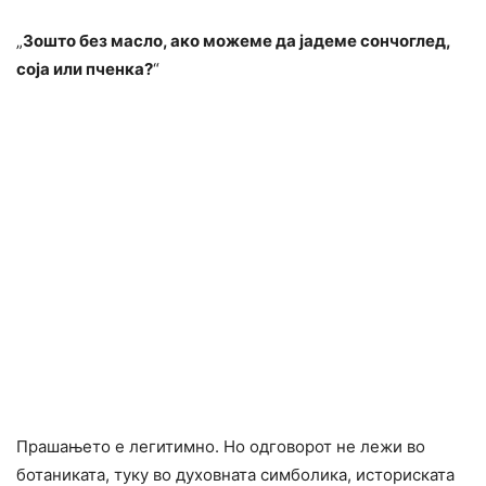
„
Зошто без масло, ако можеме да јадеме сончоглед,
соја или пченка?
“
Прашањето е легитимно. Но одговорот не лежи во
ботаниката, туку во духовната симболика, историската