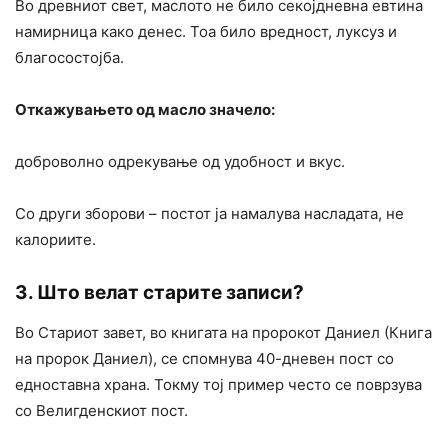
Во древниот свет, маслото не било секојдневна евтина
намирница како денес. Тоа било вредност, луксуз и
благосостојба.
Откажувањето од масло значело:
доброволно одрекување од удобност и вкус.
Со други зборови – постот ја намалува насладата, не
калориите.
3. Што велат старите записи?
Во Стариот завет, во книгата на пророкот Даниел (Книга
на пророк Даниел), се спомнува 40-дневен пост со
едноставна храна. Токму тој пример често се поврзува
со Велигденскиот пост.