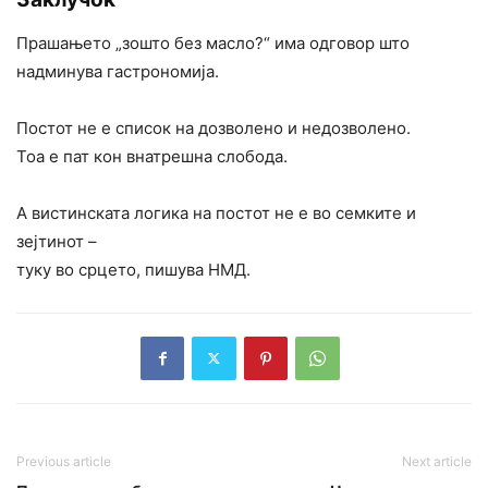
Прашањето „зошто без масло?“ има одговор што
надминува гастрономија.
Постот не е список на дозволено и недозволено.
Тоа е пат кон внатрешна слобода.
А вистинската логика на постот не е во семките и
зејтинот –
туку во срцето, пишува НМД.
Previous article
Next article