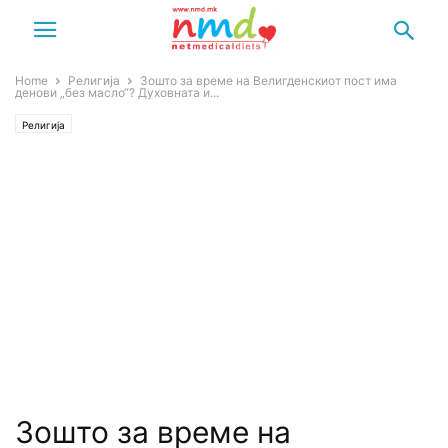
Home
Религија
Зошто за време на Велигденскиот пост има
денови „без масло“? Духовната и...
Религија
Зошто за време на