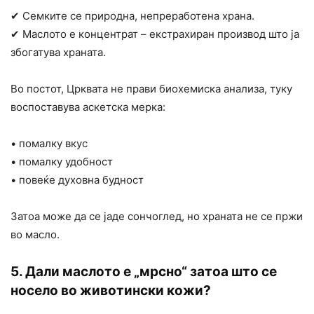
✔ Семките се природна, непреработена храна.
✔ Маслото е концентрат – екстрахиран производ што ја
збогатува храната.
Во постот, Црквата не прави биохемиска анализа, туку
воспоставува аскетска мерка:
• помалку вкус
• помалку удобност
• повеќе духовна будност
Затоа може да се јаде сончоглед, но храната не се пржи
во масло.
5. Дали маслото е „мрсно“ затоа што се
носело во животински кожи?