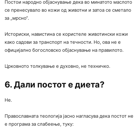
Постои народно објаснување дека во минатото маслото
се пренесувало во кожи од животни и затоа се сметало
за „мрсно“.
Историски, навистина се користеле животински кожи
како садови за транспорт на течности. Но, ова не е
официјално богословско објаснување на правилото.
Црковното толкување е духовно, не техничко.
6. Дали постот е диета?
Не.
Православната теологија јасно нагласува дека постот не
е програма за слабеење, туку: