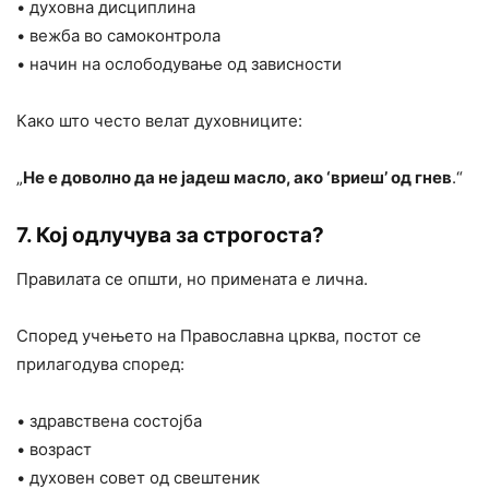
• духовна дисциплина
• вежба во самоконтрола
• начин на ослободување од зависности
Како што често велат духовниците:
„
Не е доволно да не јадеш масло, ако ‘вриеш’ од гнев
.“
7. Кој одлучува за строгоста?
Правилата се општи, но примената е лична.
Според учењето на Православна црква, постот се
прилагодува според:
• здравствена состојба
• возраст
• духовен совет од свештеник