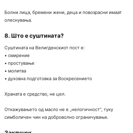
Болни лица, бремени жени, деца и повозрасни имаат
олеснувања.
8. Што е суштината?
Суштината на Велигденскиот пост е:
• смирение
• простување
• молитва
• духовна подготовка за Воскресението
Храната е средство, не цел.
Откажувањето од масло не е „нелогичност“, туку
симболичен чин на доброволно ограничување.
Заклучок