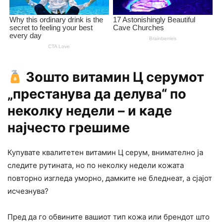
Зошто витамин Ц серумот
„престанува да делува“ по
неколку недели – и каде
најчесто грешиме
Купувате квалитетен витамин Ц серум, внимателно ја
следите рутината, но по неколку недели кожата
повторно изгледа уморно, дамките не бледнеат, а сјајот
исчезнува?
Пред да го обвините вашиот тип кожа или брендот што