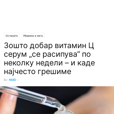
Останато
Убавина и нега
Зошто добар витамин Ц
серум „се расипува“ по
неколку недели – и каде
најчесто грешиме
By
NMD
-