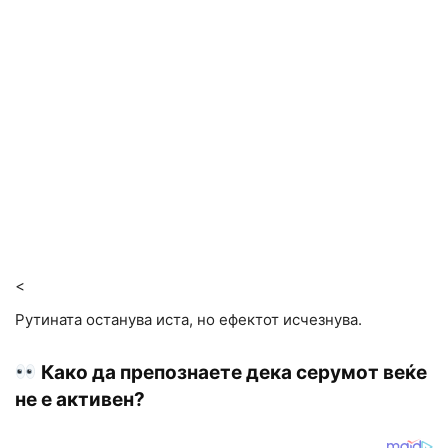
<
Рутината останува иста, но ефектот исчезнува.
Како да препознаете дека серумот веќе
не е активен?