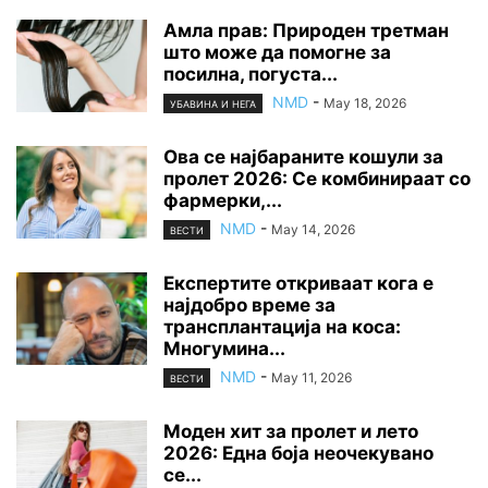
Амла прав: Природен третман
што може да помогне за
посилна, погуста...
NMD
-
May 18, 2026
УБАВИНА И НЕГА
Ова се најбараните кошули за
пролет 2026: Се комбинираат со
фармерки,...
NMD
-
May 14, 2026
ВЕСТИ
Експертите откриваат кога е
најдобро време за
трансплантација на коса:
Многумина...
NMD
-
May 11, 2026
ВЕСТИ
Моден хит за пролет и лето
2026: Една боја неочекувано
се...