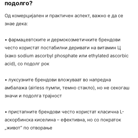
подолго?
Од комерцијален и практичен аспект, важно е да се
знае дека:
• фармацевтските и дермокозметичките брендови
често користат постабилни деривати на витамин Ц
(како sodium ascorbyl phosphate или ethylated ascorbic
acid), со подолг рок
• луксузните брендови вложуваат во напредна
амбалажа (airless пумпи, темно стакло), но не секогаш
значи и подолга трајност
• пристапните брендови често користат класична L-
аскорбинска киселина – ефективна, но со пократок
„живот“ по отворање