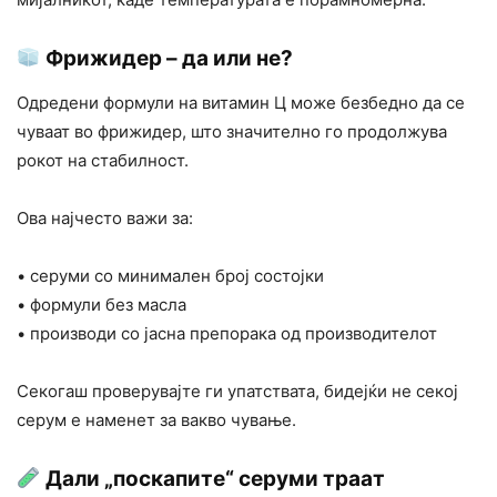
Фрижидер – да или не?
Одредени формули на витамин Ц може безбедно да се
чуваат во фрижидер, што значително го продолжува
рокот на стабилност.
Ова најчесто важи за:
• серуми со минимален број состојки
• формули без масла
• производи со јасна препорака од производителот
Секогаш проверувајте ги упатствата, бидејќи не секој
серум е наменет за вакво чување.
Дали „поскапите“ серуми траат