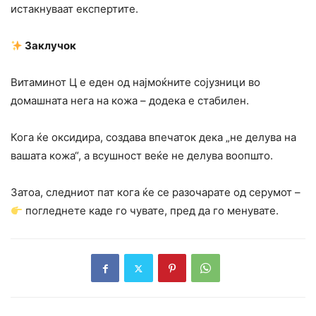
истакнуваат експертите.
Заклучок
Витаминот Ц е еден од најмоќните сојузници во
домашната нега на кожа – додека е стабилен.
Кога ќе оксидира, создава впечаток дека „не делува на
вашата кожа“, а всушност веќе не делува воопшто.
Затоа, следниот пат кога ќе се разочарате од серумот –
погледнете каде го чувате, пред да го менувате.