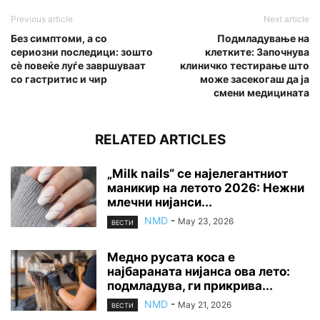
Previous article
Next article
Без симптоми, а со
Подмладување на
сериозни последици: зошто
клетките: Започнува
сè повеќе луѓе завршуваат
клиничко тестирање што
со гастритис и чир
може засекогаш да ја
смени медицината
RELATED ARTICLES
„Milk nails“ се најелегантниот
маникир на летото 2026: Нежни
млечни нијанси...
NMD
-
May 23, 2026
ВЕСТИ
Медно русата коса е
најбараната нијанса ова лето:
подмладува, ги прикрива...
NMD
-
May 21, 2026
ВЕСТИ