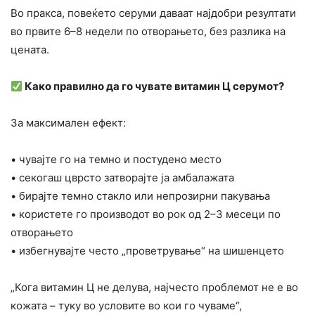
Во пракса, повеќето серуми даваат најдобри резултати
во првите 6–8 недели по отворањето, без разлика на
цената.
Како правилно да го чувате витамин Ц серумот?
За максимален ефект:
• чувајте го на темно и постудено место
• секогаш цврсто затворајте ја амбалажата
• бирајте темно стакло или непрозирни пакувања
• користете го производот во рок од 2–3 месеци по
отворањето
• избегнувајте често „проветрување“ на шишенцето
„Кога витамин Ц не делува, најчесто проблемот не е во
кожата – туку во условите во кои го чуваме“,