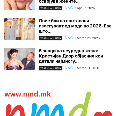
освојува жените...
NMD
-
April 7, 2026
УБАВИНА И НЕГА
Овие бои на панталони
излегуваат од мода во 2026: Еве
што...
NMD
-
March 25, 2026
УБАВИНА И НЕГА
6 знаци на неуредна жена:
Кристијан Диор објаснил кои
детали најмногу...
NMD
-
March 11, 2026
УБАВИНА И НЕГА