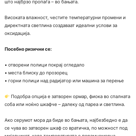
што најбрзо пропаѓа – во бањата.
Високата влажност, честите температурни промени и
директната светлина создаваат идеални услови за
оксидација.
Посебно ризични се:
• отворени полици покрај огледало
• места блиску до прозорец
• горни полици над радијатор или машина за перење
Подобра опција е затворен ормар, фиока во спалната
соба или ноќно шкафче – далеку од пареа и светлина.
Ако серумот мора да биде во бањата, најбезбедно е да
се чува во затворен шкаф со вратичка, по можност под
мијалникот, каде температурата е порамномерна.