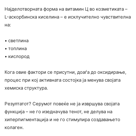
Најделотворната форма на витамин Ц во козметиката –
L-аскорбинска киселина – е исклучително чувствителна
на:
• светлина
• топлина
• кислород
Кога овие фактори се присутни, доаѓа до оксидирање,
процес при кој активната состојка ја менува својата
хемиска структура.
Резултатот? Серумот повеќе не ја извршува својата
функција – не го изедначува тенот, не делува на
хиперпигментација и не го стимулира создавањето
колаген.