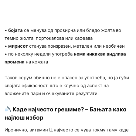
•
бојата
се менува од проѕирна или бледо жолта во
темно жолта, портокалова или кафеава
•
мирисот
станува поизразен, метален или необичен
• по неколку недели употреба
нема никаква видлива
промена
на кожата
Таков серум обично не е опасен за употреба, но ја губи
својата ефикасност, што е клучно од аспект на
вложените пари и очекуваните резултати.
Каде најчесто грешиме? – Бањата како
најлош избор
Иронично, витамин Ц најчесто се чува токму таму каде