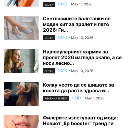
NMD
-
May 11, 2026
ВЕСТИ
Светлосините балетанки се
моден хит за пролет и лето
2026: Ги...
NMD
-
May 10, 2026
ВЕСТИ
Најпопуларниот кармин за
пролет 2026 изгледа скапо, а се
носи лесно...
NMD
-
May 10, 2026
ВЕСТИ
Колку често да се шишате за
косата да расте здрава и...
NMD
-
May 1, 2026
УБАВИНА И НЕГА
Филерите излегуваат од мода:
Новиот „lip booster“ тренд ги