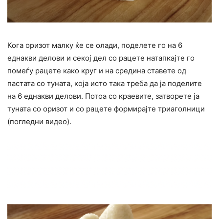
Кога оризот малку ќе се олади, поделете го на 6
еднакви делови и секој дел со рацете натапкајте го
помеѓу рацете како круг и на средина ставете од
пастата со туната, која исто така треба да ја поделите
на 6 еднакви делови. Потоа со краевите, затворете ја
туната со оризот и со рацете формирајте триаголници
(погледни видео).