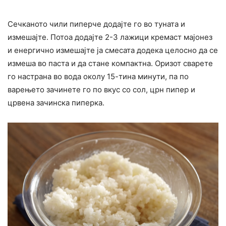
Сечканото чили пиперче додајте го во туната и
измешајте. Потоа додајте 2-3 лажици кремаст мајонез
и енергично измешајте ја смесата додека целосно да се
измеша во паста и да стане компактна. Оризот сварете
го настрана во вода околу 15-тина минути, па по
варењето зачинете го по вкус со сол, црн пипер и
црвена зачинска пиперка.