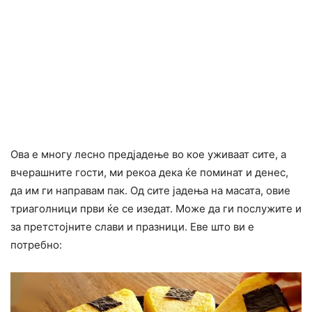
Ова е многу лесно предјадење во кое уживаат сите, а
вчерашните гости, ми рекоа дека ќе поминат и денес,
да им ги направам пак. Од сите јадења на масата, овие
триаголници први ќе се изедат. Може да ги послужите и
за претстојните слави и празници. Еве што ви е
потребно: