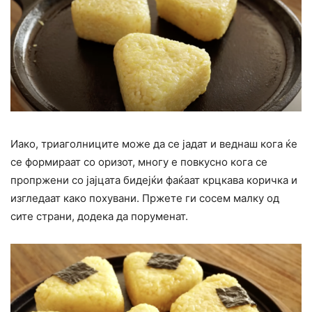
Иако, триаголниците може да се јадат и веднаш кога ќе
се формираат со оризот, многу е повкусно кога се
пропржени со јајцата бидејќи фаќаат крцкава коричка и
изгледаат како похувани. Пржете ги сосем малку од
сите страни, додека да поруменат.