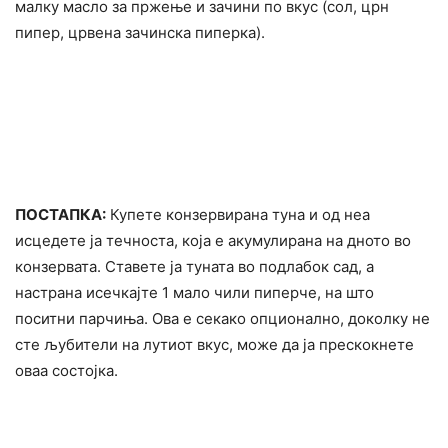
малку масло за пржење и зачини по вкус (сол, црн
пипер, црвена зачинска пиперка).
ПОСТАПКА:
Купете конзервирана туна и од неа
исцедете ја течноста, која е акумулирана на дното во
конзервата. Ставете ја туната во подлабок сад, а
настрана исечкајте 1 мало чили пиперче, на што
поситни парчиња. Ова е секако опционално, доколку не
сте љубители на лутиот вкус, може да ја прескокнете
оваа состојка.