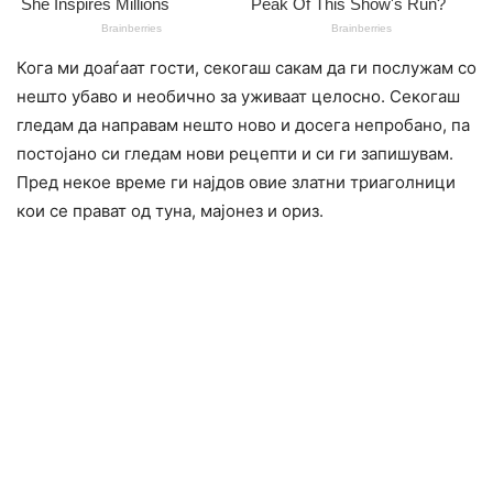
Кога ми доаѓаат гости, секогаш сакам да ги послужам со
нешто убаво и необично за уживаат целосно. Секогаш
гледам да направам нешто ново и досега непробано, па
постојано си гледам нови рецепти и си ги запишувам.
Пред некое време ги најдов овие златни триаголници
кои се прават од туна, мајонез и ориз.