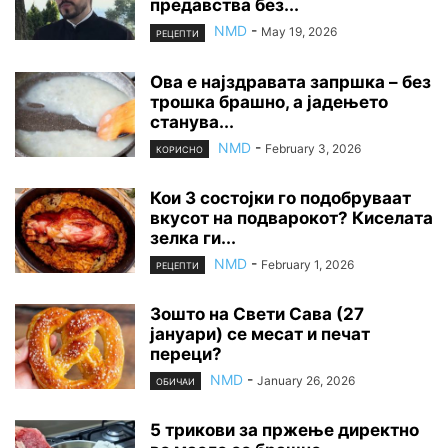
предавства без...
NMD
-
May 19, 2026
РЕЦЕПТИ
Ова е најздравата запршка – без
трошка брашно, а јадењето
станува...
NMD
-
February 3, 2026
КОРИСНО
Кои 3 состојки го подобруваат
вкусот на подварокот? Киселата
зелка ги...
NMD
-
February 1, 2026
РЕЦЕПТИ
Зошто на Свети Сава (27
јануари) се месат и печат
переци?
NMD
-
January 26, 2026
ОБИЧАИ
5 трикови за пржење директно