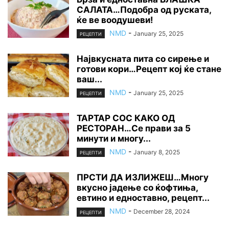
САЛАТА…Подобра од руската,
ќе ве воодушеви!
NMD
-
January 25, 2025
РЕЦЕПТИ
Највкусната пита со сирење и
готови кори…Рецепт кој ќе стане
ваш...
NMD
-
January 25, 2025
РЕЦЕПТИ
ТАРТАР СОС КАКО ОД
РЕСТОРАН…Се прави за 5
минути и многу...
NMD
-
January 8, 2025
РЕЦЕПТИ
ПРСТИ ДА ИЗЛИЖЕШ…Многу
вкусно јадење со ќофтиња,
евтино и едноставно, рецепт...
NMD
-
December 28, 2024
РЕЦЕПТИ