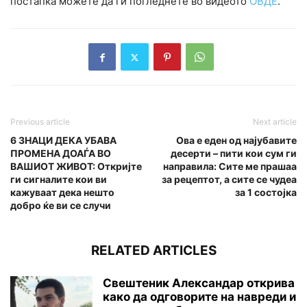
постапка можете да ги погледнете во видеото
ОВДЕ
.
Previous article
Next article
6 ЗНАЦИ ДЕКА УБАВА
Ова е еден од најубавитe
ПРОМЕНА ДОАЃА ВО
десерти – пити кои сум ги
ВАШИОТ ЖИВОТ: Откријте
направила: Сите ме прашаа
ги сигналите кои ви
за рецептот, а сите се чудеа
кажуваат дека нешто
за 1 состојка
добро ќе ви се случи
RELATED ARTICLES
Свештеник Александар открива
како да одговорите на навреди и