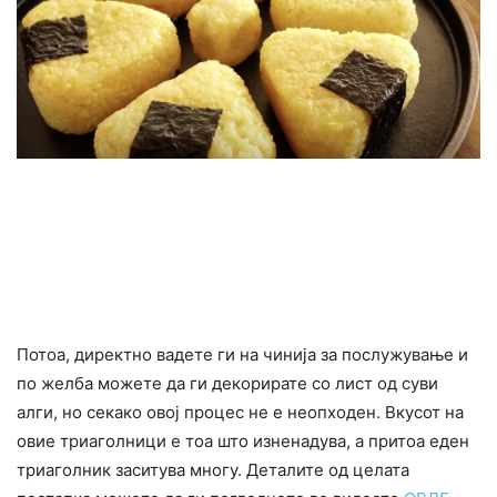
Потоа, директно вадете ги на чинија за послужување и
по желба можете да ги декорирате со лист од суви
алги, но секако овој процес не е неопходен. Вкусот на
овие триаголници е тоа што изненадува, а притоа еден
триаголник заситува многу. Деталите од целата