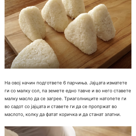
На овој начин подгответе 6 парчиња. Јајцата изматете
ги со малку сол, па земете едно тавче и во него ставете
малку масло да се загрее. Триаголниците натопете ги
во садот со јајцата и ставете ги да се пропржат во
маслото, колку да фатат коричка и да станат златни.