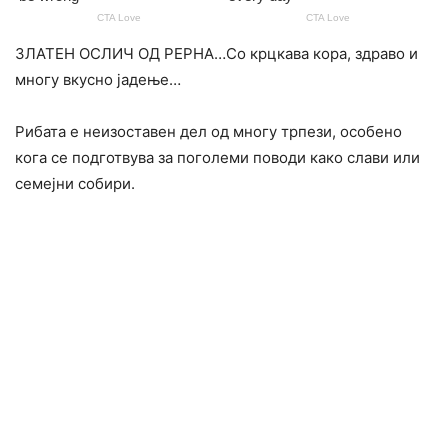
ЗЛАТЕН ОСЛИЧ ОД РЕРНА…Со крцкава кора, здраво и
многу вкусно јадење…
Рибата е неизоставен дел од многу трпези, особено
кога се подготвува за поголеми поводи како слави или
семејни собири.