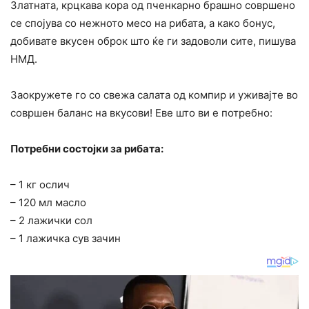
Златната, крцкава кора од пченкарно брашно совршено
се спојува со нежното месо на рибата, а како бонус,
добивате вкусен оброк што ќе ги задоволи сите, пишува
НМД.
Заокружете го со свежа салата од компир и уживајте во
совршен баланс на вкусови! Еве што ви е потребно:
Потребни состојки за рибата:
– 1 кг ослич
– 120 мл масло
– 2 лажички сол
– 1 лажичка сув зачин