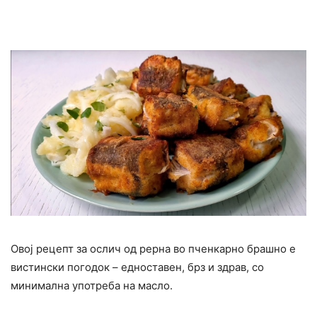
Овој рецепт за ослич од рерна во пченкарно брашно е
вистински погодок – едноставен, брз и здрав, со
минимална употреба на масло.