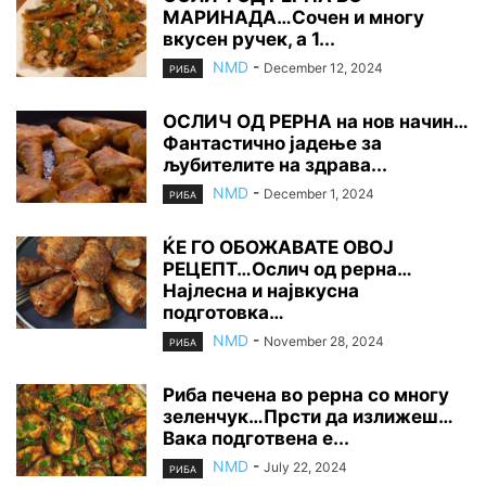
МАРИНАДА…Сочен и многу
вкусен ручек, а 1...
NMD
-
December 12, 2024
РИБА
ОСЛИЧ ОД РЕРНА на нов начин…
Фантастично јадење за
љубителите на здрава...
NMD
-
December 1, 2024
РИБА
ЌЕ ГО ОБОЖАВАТЕ ОВОЈ
РЕЦЕПТ…Ослич од рерна…
Најлесна и највкусна
подготовка…
NMD
-
November 28, 2024
РИБА
Риба печена во рерна со многу
зеленчук…Прсти да излижеш…
Вака подготвена е...
NMD
-
July 22, 2024
РИБА