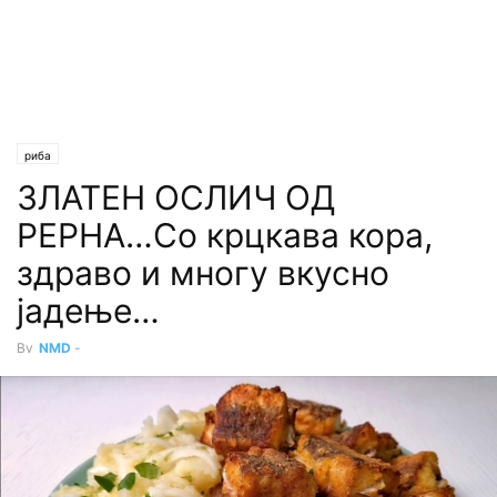
риба
ЗЛАТЕН ОСЛИЧ ОД
РЕРНА…Со крцкава кора,
здраво и многу вкусно
јадење…
By
NMD
-