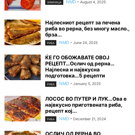
NMD
-
August 4, 2025
ЗИМНИЦА
Најлесниот рецепт за печена
риба во рерна, без многу масло.,
брза...
NMD
-
June 24, 2025
РИБА
ЌЕ ГО ОБОЖАВАТЕ ОВОЈ
РЕЦЕПТ…Ослич од рерна…
Најлесна и највкусна
подготовка…5 рецепти
NMD
-
January 5, 2025
РИБА
ЛОСОС ВО ПУТЕР И ЛУК…Ова е
највкусно приготвената риба,
рецепт кој...
NMD
-
December 21, 2024
РИБА
ОСЛИЧ ОД РЕРНА ВО