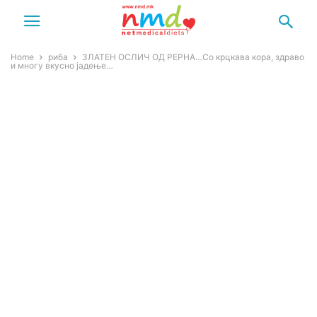
Home
риба
ЗЛАТЕН ОСЛИЧ ОД РЕРНА…Со крцкава кора, здраво
и многу вкусно јадење…