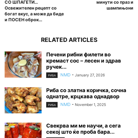
СО ШПАГЕТИ…
минути со праз и
Освежителен рецепт со
шампињони
богат вкус, а може да биде
и ПОСЕН оброк…
RELATED ARTICLES
Печени рибни филети во
кремаст сос – лесен и здрав
ручек...
NMD
-
January 27, 2026
РИБА
Риба со златна коричка, сочна
однатре, крцкава однадвор
NMD
-
November 1, 2025
РИБА
Свекрва ми ме научи, а сега
секој што ќе проба бара...