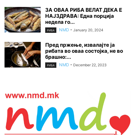
ЗА ОВАА РИБА ВЕЛАТ ДЕКА Е
НАЈЗДРАВА: Една порција
недела го...
NMD
-
January 20, 2024
РИБА
Пред пржење, извалајте ја
рибата во оваа состојка, не во
брашно:...
NMD
-
December 22, 2023
РИБА