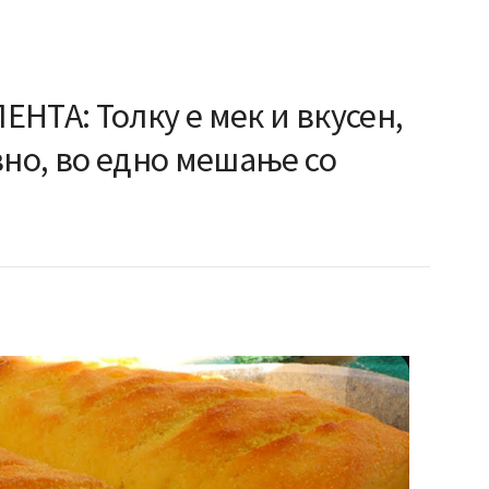
НТА: Толку е мек и вкусен,
вно, во едно мешање со