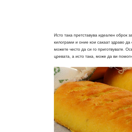
Исто така претставува идеален оброк з
килограми и оние кои сакаат здраво да 
можете често да си го приготвувате. Ос
цревата, а исто така, може да ви помог