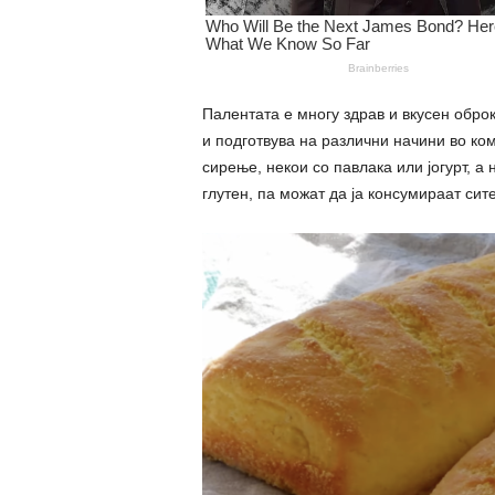
Палентата е многу здрав и вкусен оброк
и подготвува на различни начини во ко
сирење, некои со павлака или јогурт, а
глутен, па можат да ја консумираат сит