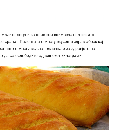
а малите деца и за оние кои внимаваат на своите
се хранат. Палентата е многу вкусен и здрав оброк кој
вен што е многу вкусна, одлична е за здравјето на
не да се ocлободите од вишокот килогpами.