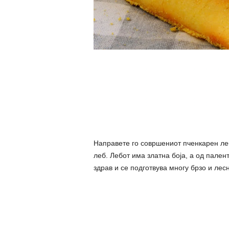
Направете го совршениот пченкарен леб
леб. Лебот има златна боја, а од палент
здрав и се подготвува многу брзо и лес