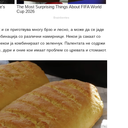
 и се приготвува многу брзо и лесно, а може да се јаде
мбинација со различни намирници. Некои ја сакаат со
 некои ја комбинираат со зеленчук. Палентата не содржи
е, дури и оние кои имаат проблем со цревата и стомакот.