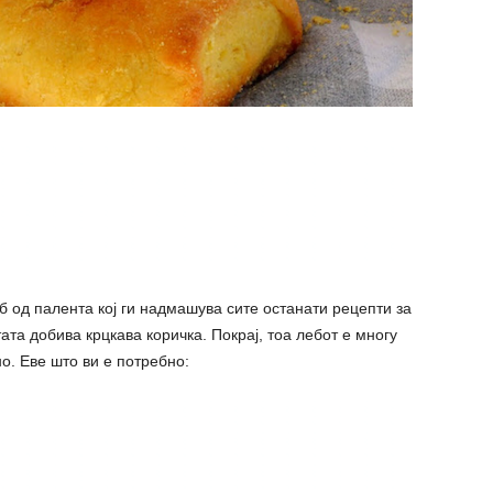
 од палента кој ги надмашува сите останати рецепти за
ата добива крцкава коричка. Покрај, тоа лебот е многу
но. Еве што ви е потребно: