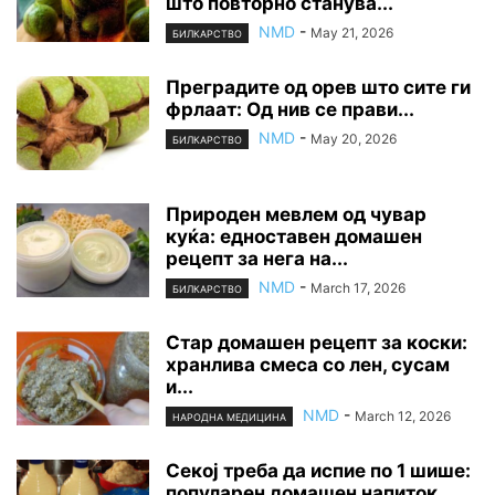
што повторно станува...
NMD
-
May 21, 2026
БИЛКАРСТВО
Преградите од орев што сите ги
фрлаат: Од нив се прави...
NMD
-
May 20, 2026
БИЛКАРСТВО
Природен мевлем од чувар
куќа: едноставен домашен
рецепт за нега на...
NMD
-
March 17, 2026
БИЛКАРСТВО
Стар домашен рецепт за коски:
хранлива смеса со лен, сусам
и...
NMD
-
March 12, 2026
НАРОДНА МЕДИЦИНА
Секој треба да испие по 1 шише:
популарен домашен напиток