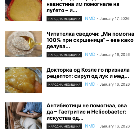
навистина им помогнале на
луѓето – и...
NMD
-
January 17, 2026
НАРОДНА МЕДИЦИНА
Читателка сведочи: „Ми помогна
100% при скршеница“ – еве како
делува...
NMD
-
January 16, 2026
НАРОДНА МЕДИЦИНА
Докторка од Козле го признала
рецептот: сируп од лук и мед...
NMD
-
January 16, 2026
НАРОДНА МЕДИЦИНА
Антибиотици не помогнаа, ова
да – Гастритис и Helicobacter:
искуства од...
NMD
-
January 16, 2026
НАРОДНА МЕДИЦИНА