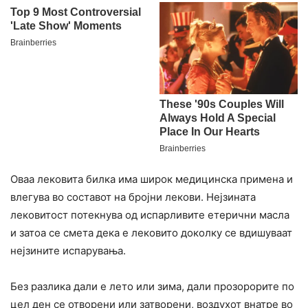
Оваа лековита билка има широк медицинска примена и
влегува во составот на бројни лекови. Нејзината
лековитост потекнува од испарливите етерични масла
и затоа се смета дека е лековито доколку се вдишуваат
нејзините испарувања.
Без разлика дали е лето или зима, дали прозорорите по
цел ден се отворени или затворени, воздухот внатре во