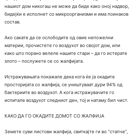
нашиот дом никогаш не може да биде како оној надвор,
бидејќи е исполнет со микроорганизми и има поинаков
состав.
Ако сакате да се ослободите од овие непожелни
материи, прочистете го воздухот во својот дом, или
како што порано велеле нашите стари – да го истерате
злото – послужете се со жалфијата.
Истражувањата покажале дека кога ќе ја окадите
просторијата со жалфија, се уништуваат дури 94% од
бактериите во воздухот. А кога истражувачите го
испитале воздухот следниот ден, тој и натаму бил чист.
КАКО ДА ГО ОКАДИТЕ ДОМОТ СО ЖАЛФИЈА
Земете суви листови жалфија, свиткајте ги во “стапче”,