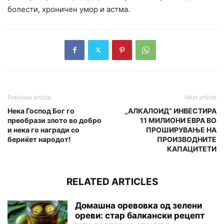
болести, хроничен умор и астма.
Previous article
Next article
Нека Господ Бог го
„АЛКАЛОИД“ ИНВЕСТИРА
преобрази злото во добро
11 МИЛИОНИ ЕВРА ВО
и нека го награди со
ПРОШИРУВАЊЕ НА
бериќет народот!
ПРОИЗВОДНИТЕ
КАПАЦИТЕТИ
RELATED ARTICLES
Домашна оревовка од зелени
ореви: стар балкански рецепт