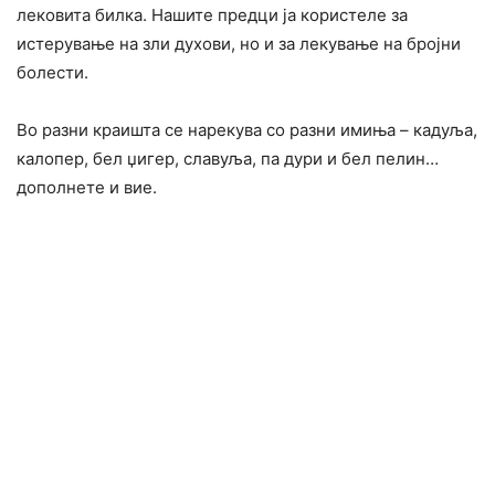
лековита билка. Нашите предци ја користеле за
истерување на зли духови, но и за лекување на бројни
болести.
Во разни краишта се нарекува со разни имиња – кадуља,
калопер, бел џигер, славуља, па дури и бел пелин…
дополнете и вие.