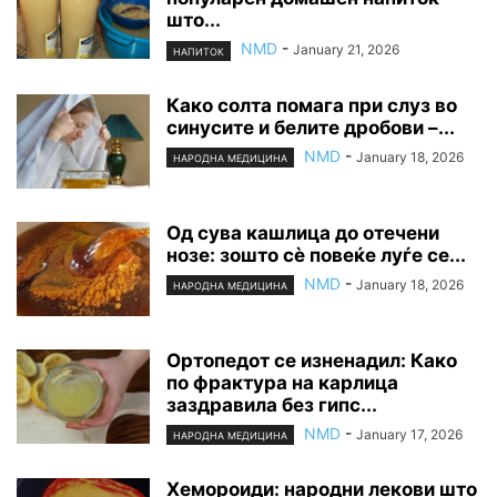
што...
NMD
-
January 21, 2026
НАПИТОК
Како солта помага при слуз во
синусите и белите дробови –...
NMD
-
January 18, 2026
НАРОДНА МЕДИЦИНА
Од сува кашлица до отечени
нозе: зошто сè повеќе луѓе се...
NMD
-
January 18, 2026
НАРОДНА МЕДИЦИНА
Ортопедот се изненадил: Како
по фрактура на карлица
заздравила без гипс...
NMD
-
January 17, 2026
НАРОДНА МЕДИЦИНА
Хемороиди: народни лекови што