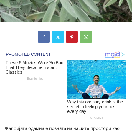
Жалфијата одамна е позната на нашите простори као