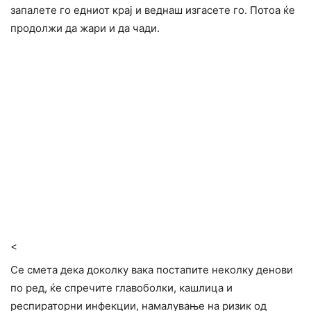
запалете го едниот крај и веднаш изгасете го. Потоа ќе
продолжи да жари и да чади.
<
Се смета дека доколку вака постапите неколку денови
по ред, ќе спречите главоболки, кашлица и
респираторни инфекции, намалување на ризик од