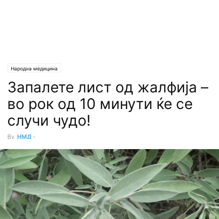
Народна медицина
Запалете лист од жалфија –
во рок од 10 минути ќе се
случи чудо!
By
НМД
-