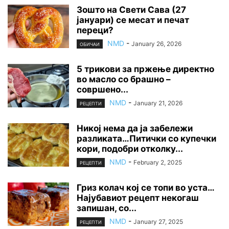
Зошто на Свети Сава (27
јануари) се месат и печат
переци?
NMD
-
January 26, 2026
ОБИЧАИ
5 трикови за пржење директно
во масло со брашно –
совршено...
NMD
-
January 21, 2026
РЕЦЕПТИ
Никој нема да ја забележи
разликата…Питички со купечки
кори, подобри отколку...
NMD
-
February 2, 2025
РЕЦЕПТИ
Гриз колач кој се топи во уста…
Најубавиот рецепт некогаш
запишан, со...
NMD
-
January 27, 2025
РЕЦЕПТИ