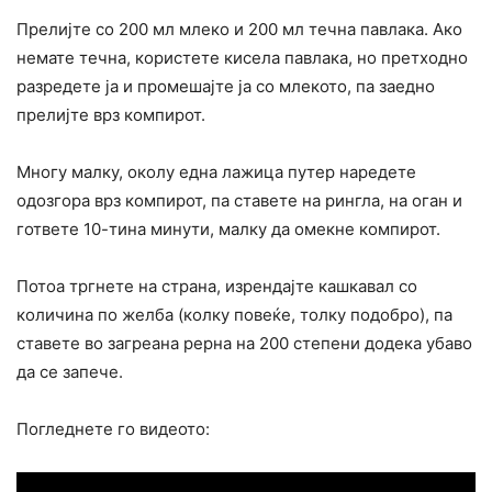
Прелијте со 200 мл млеко и 200 мл течна павлака. Ако
немате течна, користете кисела павлака, но претходно
разредете ја и промешајте ја со млекото, па заедно
прелијте врз компирот.
Многу малку, околу една лажица путер наредете
одозгора врз компирот, па ставете на рингла, на оган и
гответе 10-тина минути, малку да омекне компирот.
Потоа тргнете на страна, изрендајте кашкавал со
количина по желба (колку повеќе, толку подобро), па
ставете во загреана рерна на 200 степени додека убаво
да се запече.
Погледнете го видеото: