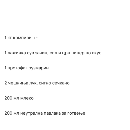
1 кг компири +-
1 лажичка сув зачин, сол и црн пипер по вкус
1 прстофат рузмарин
2 чешниња лук, ситно сечкано
200 мл млеко
200 мл неутрална павлака за готвење