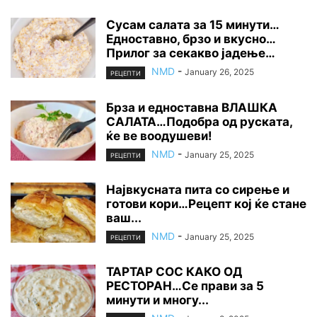
Сусам салата за 15 минути…
Едноставно, брзо и вкусно…
Прилог за секакво јадење…
NMD
-
January 26, 2025
РЕЦЕПТИ
Брза и едноставна ВЛАШКА
САЛАТА…Подобра од руската,
ќе ве воодушеви!
NMD
-
January 25, 2025
РЕЦЕПТИ
Највкусната пита со сирење и
готови кори…Рецепт кој ќе стане
ваш...
NMD
-
January 25, 2025
РЕЦЕПТИ
ТАРТАР СОС КАКО ОД
РЕСТОРАН…Се прави за 5
минути и многу...