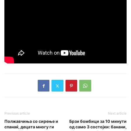
Previous article
Next article
Полжавчиња со сирење и
Брзи бомбици за 10 минути
спанаќ, децата многу ги
од само 3 состојки: банани,