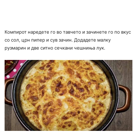
Компирот наредете го во тавчето и зачинете го по вкус
со сол, црн пипер и сув зачин. Додадете малку
рузмарин и две ситно сечкани чешниња лук.