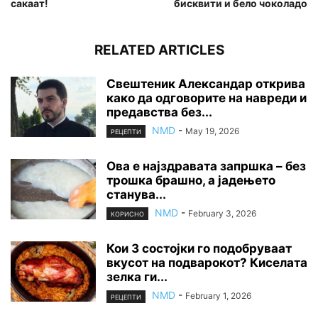
сакаат!
бисквити и бело чоколадо
RELATED ARTICLES
Свештеник Александар открива
како да одговорите на навреди и
предавства без...
NMD
-
May 19, 2026
РЕЦЕПТИ
Ова е најздравата запршка – без
трошка брашно, а јадењето
станува...
NMD
-
February 3, 2026
КОРИСНО
Кои 3 состојки го подобруваат
вкусот на подварокот? Киселата
зелка ги...
NMD
-
February 1, 2026
РЕЦЕПТИ