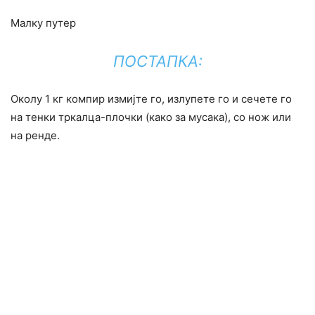
Малку путер
ПОСТАПКА:
Околу 1 кг компир измијте го, излупете го и сечете го
на тенки тркалца-плочки (како за мусака), со нож или
на ренде.