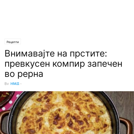
Рецепти
Внимавајте на прстите:
превкусен компир запечен
во рерна
By
НМД
-