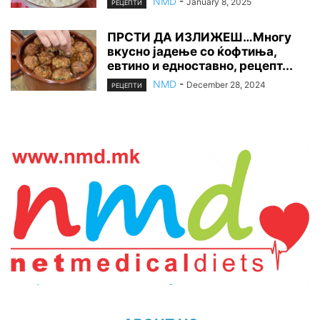
NMD
-
January 8, 2025
РЕЦЕПТИ
ПРСТИ ДА ИЗЛИЖЕШ…Многу
вкусно јадење со ќофтиња,
евтино и едноставно, рецепт...
NMD
-
December 28, 2024
РЕЦЕПТИ