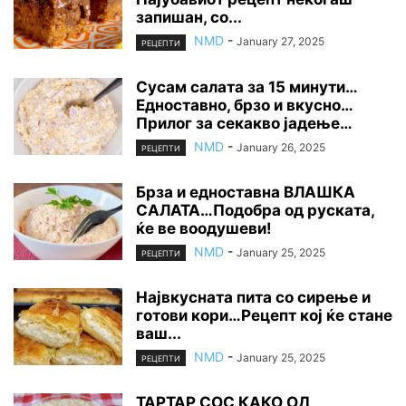
запишан, со...
NMD
-
January 27, 2025
РЕЦЕПТИ
Сусам салата за 15 минути…
Едноставно, брзо и вкусно…
Прилог за секакво јадење…
NMD
-
January 26, 2025
РЕЦЕПТИ
Брза и едноставна ВЛАШКА
САЛАТА…Подобра од руската,
ќе ве воодушеви!
NMD
-
January 25, 2025
РЕЦЕПТИ
Највкусната пита со сирење и
готови кори…Рецепт кој ќе стане
ваш...
NMD
-
January 25, 2025
РЕЦЕПТИ
ТАРТАР СОС КАКО ОД