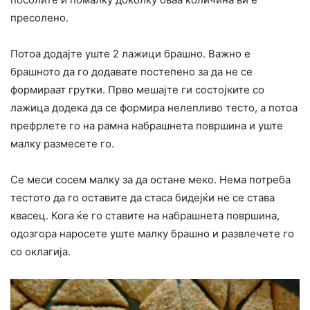
пресолено.
Потоа додајте уште 2 лажици брашно. Важно е
брашното да го додавате постепено за да не се
формираат грутки. Прво мешајте ги состојките со
лажица додека да се формира нелепливо тесто, а потоа
префрлете го на рамна набрашнета површина и уште
малку размесете го.
Се меси сосем малку за да остане меко. Нема потреба
тестото да го оставите да стаса бидејќи не се става
квасец. Кога ќе го ставите на набрашнета површина,
одозгора наросете уште малку брашно и развлечете го
со оклагија.