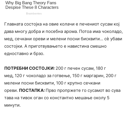
Главната состојка на овие колачи е печениот сусам кој
дава многу добра и посебна арома. Потоа има чоколадо,
мед, сечкани ореви и мелени посни бисквити… сè убави
состојки. А приготвувањето е навистина смешно
едноставно и брзо.
ПОТРЕБНИ СОСТОЈКИ:
200 г печен сусам, 180 г
мед, 120 г чоколадо за готвење, 150 г маргарин, 200 г
мелени посни бисквити, 100 г крупно сечкани
ореви.
ПОСТАПКА:
Прво пропржете го сусамот во сува
тава на тивок оган со константно мешање околу 5
минути.