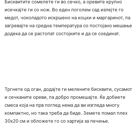
Бисквитите сомелете ги во сечко, а оревите крупно
исечкајте ги со нож. Во еден поголем сад излејте го
медот, чоколадото искршено на коцки и маргаринот, па
загревајте на средна температура со постојано мешање
додека да се растопат состојките и да се соединат.
Тргнете од оган, додајте ги мелените бисквити, сусамот
и сечканите ореви, па добро промешајте. Ќе добиете
смеса која на прв поглед нема да ви изгледа многу
компактно, но така треба да биде. Земете помал плех
30х20 см и обложете го со хартија за печење.