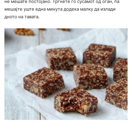
не мешате постојано. Тргнете го сусамот од оган, па
мешајте уште една минута додека малку да излади
дното на тавата.