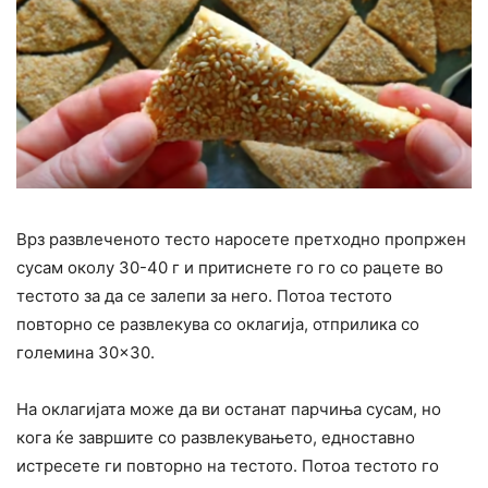
Врз развлеченото тесто наросете претходно пропржен
сусам околу 30-40 г и притиснете го го со рацете во
тестото за да се залепи за него. Потоа тестото
повторно се развлекува со оклагија, отприлика со
големина 30×30.
На оклагијата може да ви останат парчиња сусам, но
кога ќе завршите со развлекувањето, едноставно
истресете ги повторно на тестото. Потоа тестото го