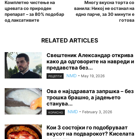
Комплетно чистење на
Многу вкусна торта со
цревата со природен
ванила: Никој не останал на
препарат – за 80% подобар
едно парче, за 30 минути е
од лаксативите
готова
RELATED ARTICLES
Свештеник Александар открива
како да одговорите на навреди и
предавства без...
NMD
-
May 19, 2026
РЕЦЕПТИ
Ова е најздравата запршка – без
трошка брашно, а јадењето
станува...
NMD
-
February 3, 2026
КОРИСНО
Кои 3 состојки го подобруваат
вкусот на подварокот? Киселата