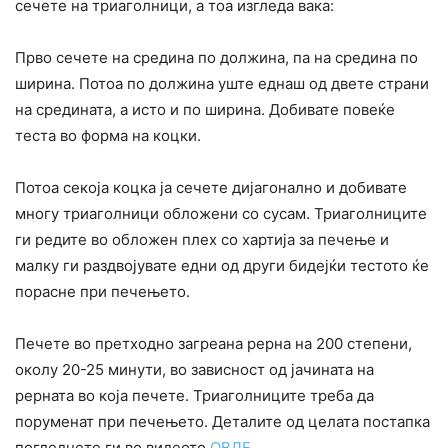
сечете на триаголници, а тоа изгледа вака:
Прво сечете на средина по должина, па на средина по
ширина. Потоа по должина уште еднаш од двете страни
на средината, а исто и по ширина. Добивате повеќе
теста во форма на коцки.
Потоа секоја коцка ја сечете дијагонално и добивате
многу триаголници обложени со сусам. Триаголниците
ги редите во обложен плех со хартија за печење и
малку ги раздвојувате едни од други бидејќи тестото ќе
порасне при печењето.
Печете во претходно загреана рерна на 200 степени,
околу 20-25 минути, во зависност од јачината на
рерната во која печете. Триаголниците треба да
поруменат при печењето. Деталите од целата постапка
погледнете ги во видеото
ОВДЕ
.