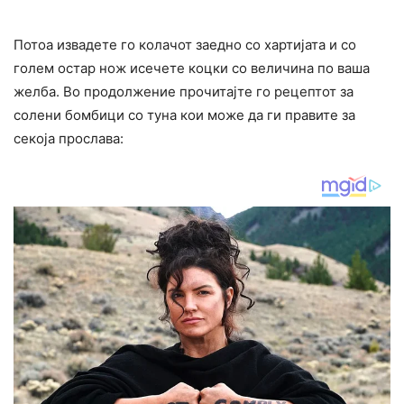
Потоа извадете го колачот заедно со хартијата и со
голем остар нож исечете коцки со величина по ваша
желба. Во продолжение прочитајте го рецептот за
солени бомбици со туна кои може да ги правите за
секоја прослава: