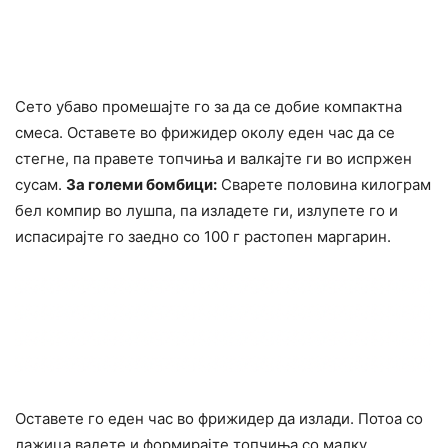
Сето убаво промешајте го за да се добие компактна
смеса. Оставете во фрижидер околу еден час да се
стегне, па правете топчиња и валкајте ги во испржен
сусам.
За големи бомбици:
Сварете половина килограм
бел компир во лушпа, па изладете ги, излупете го и
испасирајте го заедно со 100 г растопен маргарин.
Оставете го еден час во фрижидер да излади. Потоа со
лажица вадете и формирајте топчиња со малку