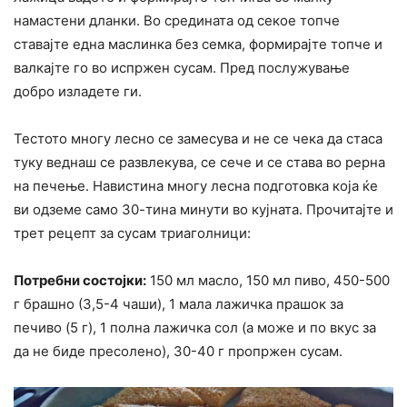
намастени дланки. Во средината од секое топче
ставајте една маслинка без семка, формирајте топче и
валкајте го во испржен сусам. Пред послужување
добро изладете ги.
Тестото многу лесно се замесува и не се чека да стаса
туку веднаш се развлекува, се сече и се става во рерна
на печење. Навистина многу лесна подготовка која ќе
ви одземе само 30-тина минути во кујната. Прочитајте и
трет рецепт за сусам триаголници:
Потребни состојки:
150 мл масло, 150 мл пиво, 450-500
г брашно (3,5-4 чаши), 1 мала лажичка прашок за
печиво (5 г), 1 полна лажичка сол (а може и по вкус за
да не биде пресолено), 30-40 г пропржен сусам.