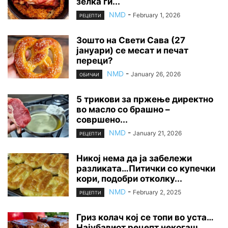
зелка ги...
NMD
-
February 1, 2026
РЕЦЕПТИ
Зошто на Свети Сава (27
јануари) се месат и печат
переци?
NMD
-
January 26, 2026
ОБИЧАИ
5 трикови за пржење директно
во масло со брашно –
совршено...
NMD
-
January 21, 2026
РЕЦЕПТИ
Никој нема да ја забележи
разликата…Питички со купечки
кори, подобри отколку...
NMD
-
February 2, 2025
РЕЦЕПТИ
Гриз колач кој се топи во уста…
Најубавиот рецепт некогаш