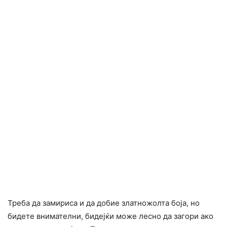
Треба да замириса и да добие златножолта боја, но
бидете внимателни, бидејќи може лесно да загори ако