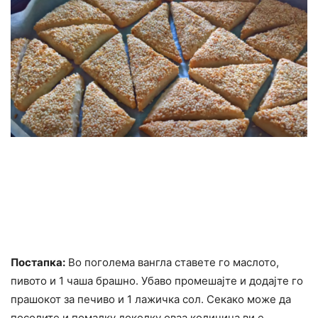
Постапка:
Во поголема вангла ставете го маслото,
пивото и 1 чаша брашно. Убаво промешајте и додајте го
прашокот за печиво и 1 лажичка сол. Секако може да
посолите и помалку доколку оваа количина ви е