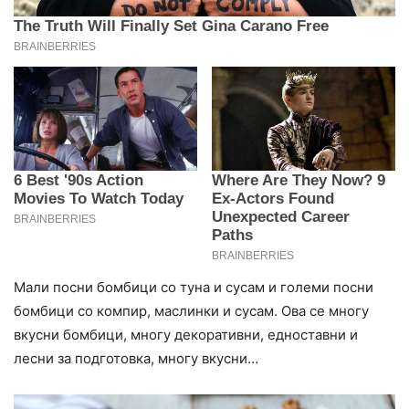
Мали посни бомбици со туна и сусам и големи посни
бомбици со компир, маслинки и сусам. Ова се многу
вкусни бомбици, многу декоративни, едноставни и
лесни за подготовка, многу вкусни…