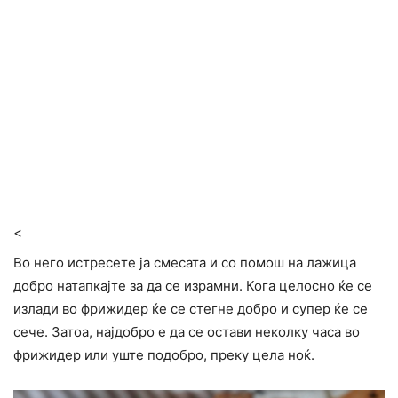
<
Во него истресете ја смесата и со помош на лажица
добро натапкајте за да се израмни. Кога целосно ќе се
излади во фрижидер ќе се стегне добро и супер ќе се
сече. Затоа, најдобро е да се остави неколку часа во
фрижидер или уште подобро, преку цела ноќ.