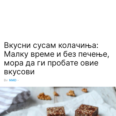
Вкусни сусам колачиња:
Малку време и без печење,
мора да ги пробате овие
вкусови
By
NMD
-