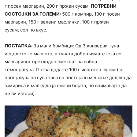
г посен маргарин, 200 г пржен сусам.
ПОТРЕБНИ
СОСТОЈКИ ЗА ГОЛЕМИ:
500 г компир, 100 г посен
маргарин, 150 г зелени маслинки, 100 г пржен
сусам, сол по вкус.
ПОСТАПКА:
За мали бомбици: Од 3 конзерви туна
исцедете го маслото, а туната добро изматете ја со
маргаринот претходно омекнат на собна
температура. Потоа додајте 100 г испржен сусам (се
пропржува на сува тава со постојано мешање додека да
замириса и малку да ја смени бојата, но внимавајте да
не ви изгори).