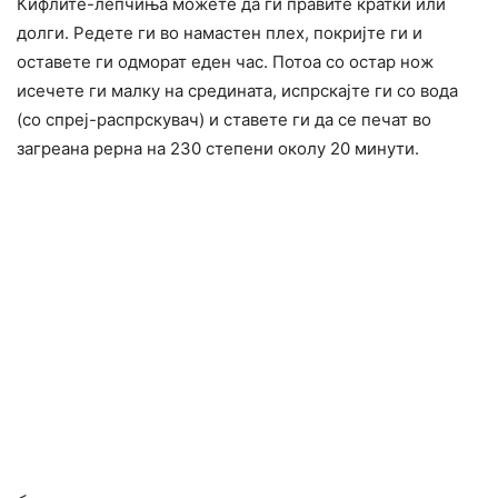
Кифлите-лепчиња можете да ги правите кратки или
долги. Редете ги во намастен плех, покријте ги и
оставете ги одморат еден час. Потоа со остар нож
исечете ги малку на средината, испрскајте ги со вода
(со спреј-распрскувач) и ставете ги да се печат во
загреана рерна на 230 степени околу 20 минути.
<