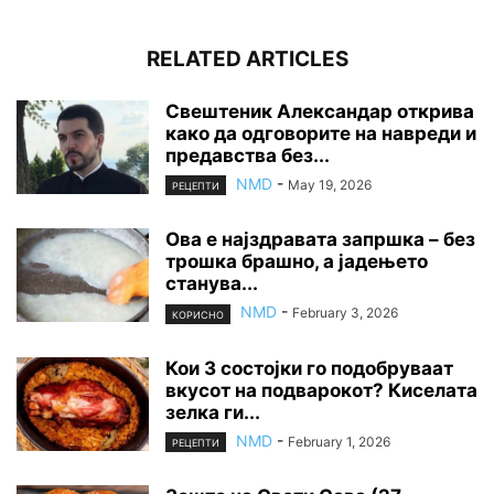
RELATED ARTICLES
Свештеник Александар открива
како да одговорите на навреди и
предавства без...
NMD
-
May 19, 2026
РЕЦЕПТИ
Ова е најздравата запршка – без
трошка брашно, а јадењето
станува...
NMD
-
February 3, 2026
КОРИСНО
Кои 3 состојки го подобруваат
вкусот на подварокот? Киселата
зелка ги...
NMD
-
February 1, 2026
РЕЦЕПТИ