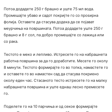
Потоа додадете 250 г брашно и уште 75 мл вода.
Промешајте убаво и садот покријте го со проѕирна
фолија. Оставете да стасува додека да се појават
меурчиња на површината. Потоа додадете уште 250 г
брашно и 8 г сол, па добро промешајте со лажица или
со рака.
Тестото е меко и лепливо. Истресете го на набрашнета
работна површина за да го доработите. Месете го околу
8 минути. Тестото формирајте го во топка, намастете го
и оставете го во намастен сад да стасува покриено
околу еден час. Стасаното тесто истресете го на малку
набрашнета површина и уште еднаш лесно премесете
го.
Поделете го на 10 парчиња и од секое формирајте