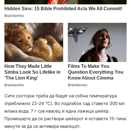
Сите состојки треба да бидат на собна температура
(приближно 22-24 °C). Во подлабок сад ставете 300 мл
млака вода, 7 г сув квасец и една лажица шеќер.
Промешајте да се раствори шеќерот и оставете 15-тина
минути за да се активира квасецот.