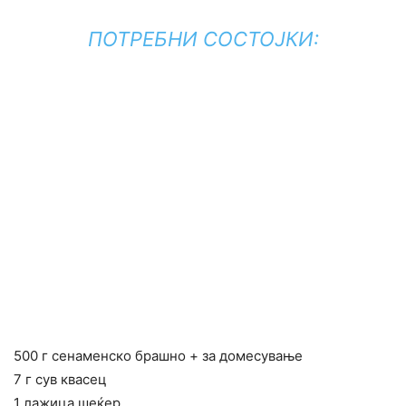
ПОТРЕБНИ СОСТОЈКИ:
500 г сенаменско брашно + за домесување
7 г сув квасец
1 лажица шеќер