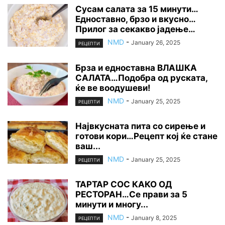
Сусам салата за 15 минути…
Едноставно, брзо и вкусно…
Прилог за секакво јадење…
NMD
-
January 26, 2025
РЕЦЕПТИ
Брза и едноставна ВЛАШКА
САЛАТА…Подобра од руската,
ќе ве воодушеви!
NMD
-
January 25, 2025
РЕЦЕПТИ
Највкусната пита со сирење и
готови кори…Рецепт кој ќе стане
ваш...
NMD
-
January 25, 2025
РЕЦЕПТИ
ТАРТАР СОС КАКО ОД
РЕСТОРАН…Се прави за 5
минути и многу...
NMD
-
January 8, 2025
РЕЦЕПТИ