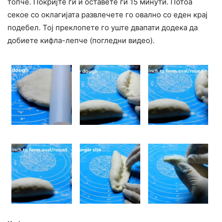
топче. Покријте ги и оставете ги 15 минути. Потоа
секое со оклагијата развлечете го овално со еден крај
подебел. Тој преклопете го уште двапати додека да
добиете кифла-лепче (погледни видео).