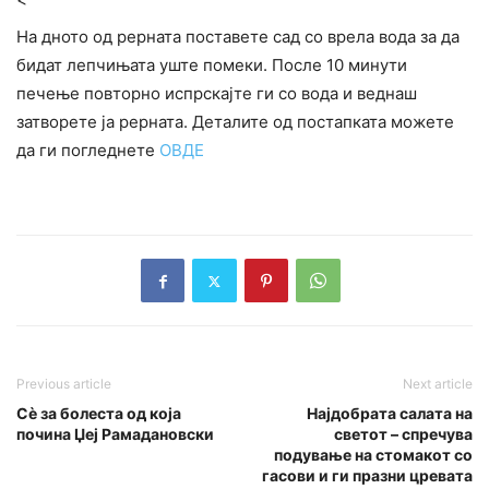
На дното од рерната поставете сад со врела вода за да
бидат лепчињата уште помеки. После 10 минути
печење повторно испрскајте ги со вода и веднаш
затворете ја рерната. Деталите од постапката можете
да ги погледнете
ОВДЕ
Previous article
Next article
Сè за болеста од која
Најдобрата салата на
почина Џеј Рамадановски
светот – спречува
подување на стомакот со
гасови и ги празни цревата