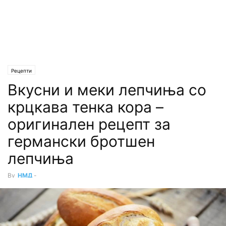
Рецепти
Вкусни и меки лепчиња со
крцкава тенка кора –
оригинален рецепт за
германски бротшен
лепчиња
By
НМД
-