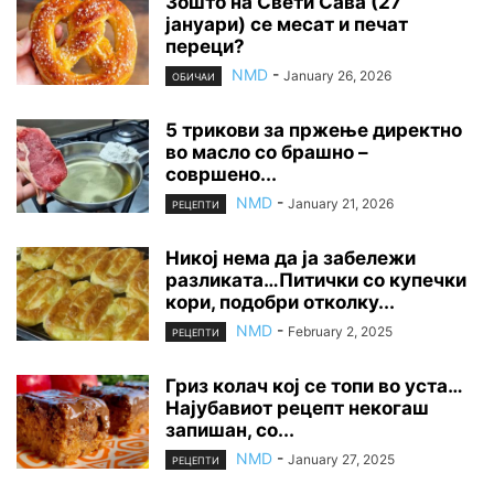
Зошто на Свети Сава (27
јануари) се месат и печат
переци?
NMD
-
January 26, 2026
ОБИЧАИ
5 трикови за пржење директно
во масло со брашно –
совршено...
NMD
-
January 21, 2026
РЕЦЕПТИ
Никој нема да ја забележи
разликата…Питички со купечки
кори, подобри отколку...
NMD
-
February 2, 2025
РЕЦЕПТИ
Гриз колач кој се топи во уста…
Најубавиот рецепт некогаш
запишан, со...
NMD
-
January 27, 2025
РЕЦЕПТИ