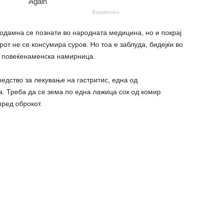
 одамна се познати во народната медицина, но и покрај
от не се консумира суров. Но тоа е заблуда, бидејќи во
и повеќенаменска намирница.
едство за лекување на гастритис, една од
. Треба да се зема по една лажица сок од комир
пред оброкот.