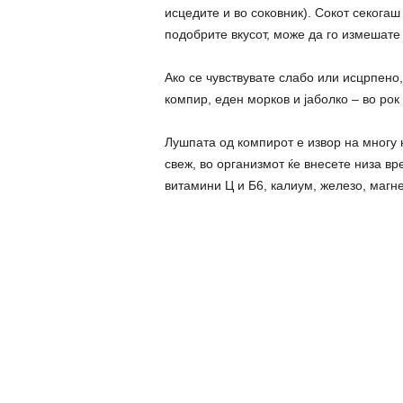
исцедите и во соковник). Сокот секогаш
подобрите вкусот, може да го измешате 
Ако се чувствувате слабо или исцрпено,
компир, еден морков и јаболко – во ро
Лушпата од компирот е извор на многу 
свеж, во организмот ќе внесете низа вре
витамини Ц и Б6, калиум, железо, магне