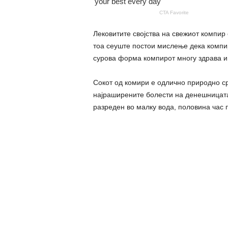
Лековитите својства на свежиот компир
тоа сеуште постои мислење дека компир
сурова форма компирот многу здрава 
Сокот од комири е одлично природно ср
најраширените болести на денешницата
разреден во малку вода, половина час 