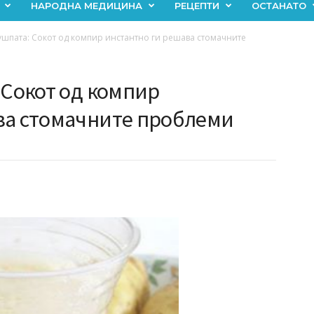
НАРОДНА МЕДИЦИНА
РЕЦЕПТИ
ОСТАНАТО
ушпата: Сокот од компир инстантно ги решава стомачните
 Сокот од компир
ва стомачните проблеми