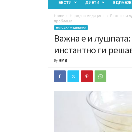
ВЕСТИ
ДИЕТИ
ЗДРАВЈЕ
Home
Народна медицина
Важна е и л
проблеми
НАРОДНА МЕДИЦИНА
Важна е и лушпата:
инстантно ги реша
By
НМД
-