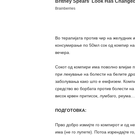
Во терапијата против чир на желудник 
консумирање по 50мл сок од компир на 
вечера.
Сокот од компири има поволно влијае п
при лекување на болести на белите дро
заболувања како што е емфизем. Компи
средство во борбата против болести на
висок крвен притисок, лумбаго, реума…
ПОДГОТОВКА:
Прво добро измијте го компирот и од не
има (не го лупете). Потоа изрендајте го