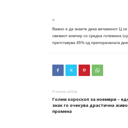
<
Важно е да знаете дека витаминот Ц се 
свежиот компир со средна големина (од
претставува 45% од препорачаната дне
Previous article
Голем хороскоп за ноември – ед
знак го очекува драстична живо
промена