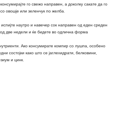
 консумирајте го свежо направен, а доколку сакате да го
со овошје или зеленчук по желба.
 испијте наутро и навечер сок направен од еден среден
к од две недели и ќе бидете во одлична форма
нутриенти. Ако консумирате компир со лушпа, особено
дни состојки како што се јаглехидрати, белковини,
зиум и цинк.