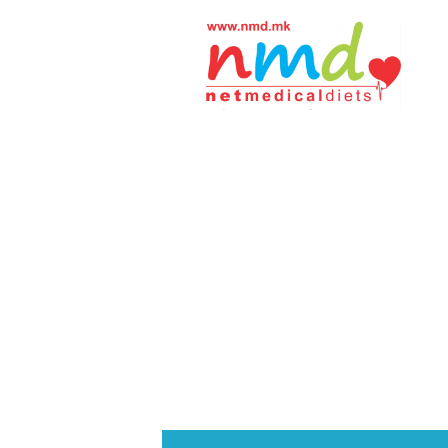
Н
М
Д