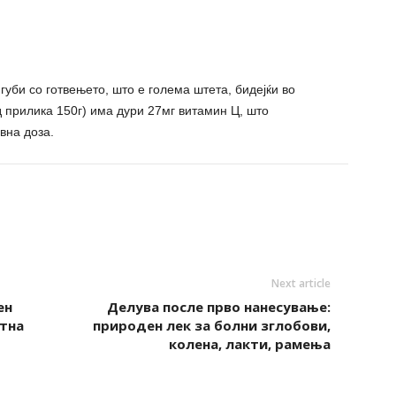
губи со готвењето, што е голема штета, бидејќи во
 прилика 150г) има дури 27мг витамин Ц, што
вна доза.
Next article
ен
Делува после прво нанесување:
тна
природен лек за болни зглобови,
колена, лакти, рамења