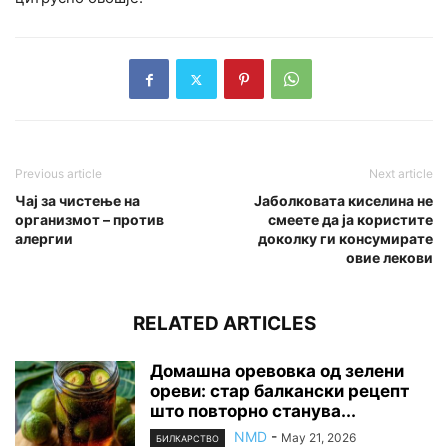
Previous article
Next article
Чај за чистење на
Јаболковата киселина не
организмот – против
смеете да ја користите
алергии
доколку ги консумирате
овие лекови
RELATED ARTICLES
Домашна оревовка од зелени
ореви: стар балкански рецепт
што повторно станува...
NMD
-
May 21, 2026
БИЛКАРСТВО