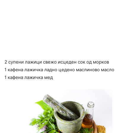
2 супени лажици свежо исцеден сок од морков
1 кафена лажичка ладно цедено маслиново масло
1 кафена лажичка мед