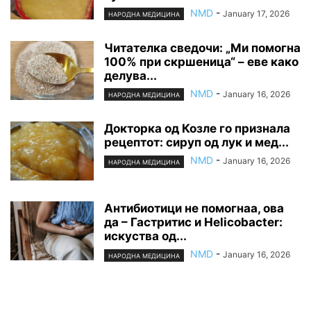
NMD
-
January 17, 2026
НАРОДНА МЕДИЦИНА
Читателка сведочи: „Ми помогна
100% при скршеница“ – еве како
делува...
NMD
-
January 16, 2026
НАРОДНА МЕДИЦИНА
Докторка од Козле го признала
рецептот: сируп од лук и мед...
NMD
-
January 16, 2026
НАРОДНА МЕДИЦИНА
Антибиотици не помогнаа, ова
да – Гастритис и Helicobacter:
искуства од...
NMD
-
January 16, 2026
НАРОДНА МЕДИЦИНА