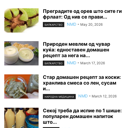
Преградите од орев што сите ги
фрлаат: Од нив се прави...
NMD
-
May 20, 2026
БИЛКАРСТВО
Природен мевлем од чувар
куќа: едноставен домашен
рецепт за нега на...
NMD
-
March 17, 2026
БИЛКАРСТВО
Стар домашен рецепт за коски:
хранлива смеса со лен, сусам
и...
NMD
-
March 12, 2026
НАРОДНА МЕДИЦИНА
Секој треба да испие по 1 шише:
популарен домашен напиток
што...