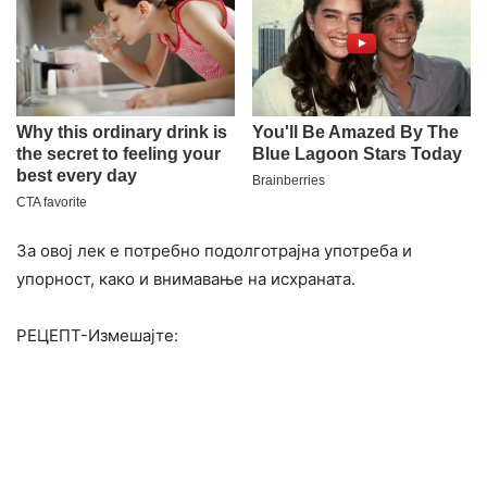
За овој лек е потребно подолготрајна употреба и
упорност, како и внимавање на исхраната.
РЕЦЕПТ-Измешајте: