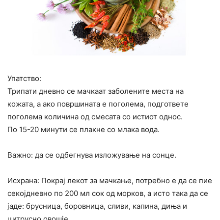
Упатство:
Трипати дневно се мачкаат заболените места на
кожата, а ако површината е поголема, подгответе
поголема количина од смесата со истиот однос.
По 15-20 минути се плакне со млака вода.
Важно: да се одбегнува изложување на сонце.
Исхрана: Покрај лекот за мачкање, потребно е да се пие
секојдневно по 200 мл сок од морков, а исто така да се
јаде: брусница, боровница, сливи, капина, диња и
цитрусно овошје.