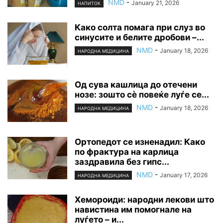
NMD
-
January 21, 2026
НАПИТОК
Како солта помага при слуз во
синусите и белите дробови –...
NMD
-
January 18, 2026
НАРОДНА МЕДИЦИНА
Од сува кашлица до отечени
нозе: зошто сè повеќе луѓе се...
NMD
-
January 18, 2026
НАРОДНА МЕДИЦИНА
Ортопедот се изненадил: Како
по фрактура на карлица
заздравила без гипс...
NMD
-
January 17, 2026
НАРОДНА МЕДИЦИНА
Хемороиди: народни лекови што
навистина им помогнале на
луѓето – и...