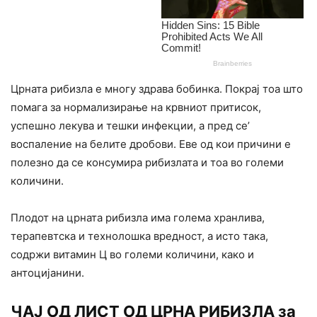
Црната рибизла е многу здрава бобинка. Покрај тоа што
помага за нормализирање на крвниот притисок,
успешно лекува и тешки инфекции, а пред се’
воспаление на белите дробови. Еве од кои причини е
полезно да се консумира рибизлата и тоа во големи
количини.
Плодот на црната рибизла има голема хранлива,
терапевтска и технолошка вредност, а исто така,
содржи витамин Ц во големи количини, како и
антоцијанини.
ЧАЈ ОД ЛИСТ ОД ЦРНА РИБИЗЛА за