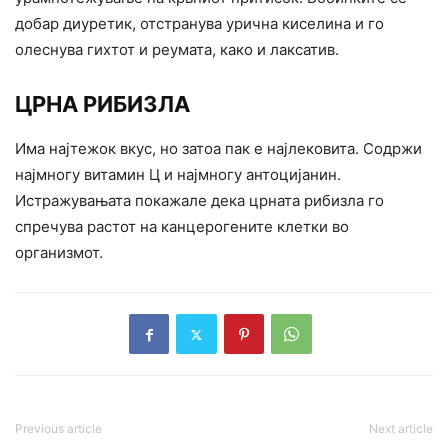
добар диуретик, отстранува урична киселина и го
олеснува гихтот и реумата, како и лаксатив.
ЦРНА РИБИЗЛА
Има најтежок вкус, но затоа пак е најлековита. Содржи
најмногу витамин Ц и најмногу антоцијанин.
Истражувањата покажале дека црната рибизла го
спречува растот на канцерогените клетки во
организмот.
Previous article
Next article