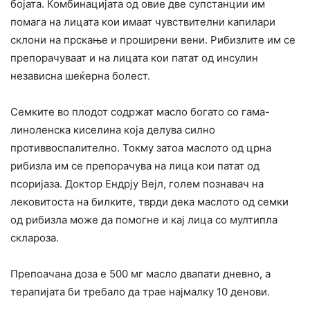
бојата. Комбинацијата од овие две супстанции им
помага на лицата кои имаат чувствителни капилари
склони на прскање и проширени вени. Рибизлите им се
препорачуваат и на лицата кои патат од инсулин
независна шеќерна болест.
Семките во плодот содржат масло богато со гама-
линоленска киселина која делува силно
противвоспалително. Токму затоа маслото од црна
рибизла им се препорачува на лица кои патат од
псоријаза. Доктор Ендрју Вејл, голем познавач на
лековитоста на билките, тврди дека маслото од семки
од рибизла може да помогне и кај лица со мултипла
склароза.
Препоачана доза е 500 мг масло двапати дневно, а
терапијата би требало да трае најмалку 10 денови.