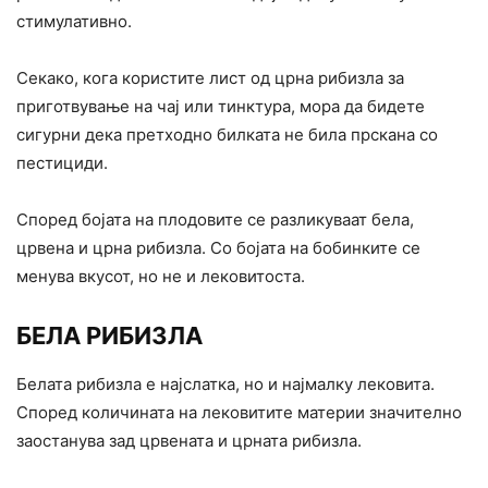
стимулативно.
Секако, кога користите лист од црна рибизла за
приготвување на чај или тинктура, мора да бидете
сигурни дека претходно билката не била прскана со
пестициди.
Според бојата на плодовите се разликуваат бела,
црвена и црна рибизла. Со бојата на бобинките се
менува вкусот, но не и лековитоста.
БЕЛА РИБИЗЛА
Белата рибизла е најслатка, но и најмалку лековита.
Според количината на лековитите материи значително
заостанува зад црвената и црната рибизла.