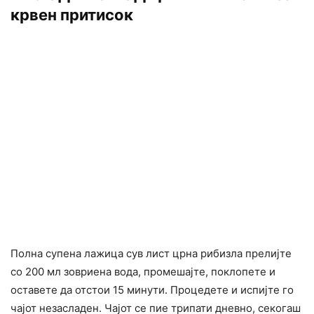
крвен притисок
Полна супена лажица сув лист црна рибизла прелијте
со 200 мл зовриена вода, промешајте, поклопете и
оставете да отстои 15 минути. Процедете и испијте го
чајот незасладен. Чајот се пие трипати дневно, секогаш