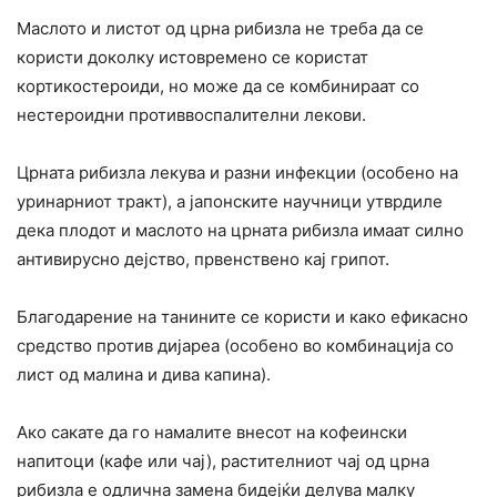
Маслото и листот од црна рибизла не треба да се
користи доколку истовремено се користат
кортикостероиди, но може да се комбинираат со
нестероидни противвоспалителни лекови.
Црната рибизла лекува и разни инфекции (особено на
уринарниот тракт), а јапонските научници утврдиле
дека плодот и маслото на црната рибизла имаат силно
антивирусно дејство, првенствено кај грипот.
Благодарение на танините се користи и како ефикасно
средство против дијареа (особено во комбинација со
лист од малина и дива капина).
Ако сакате да го намалите внесот на кофеински
напитоци (кафе или чај), растителниот чај од црна
рибизла е одлична замена бидејќи делува малку