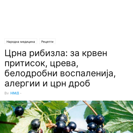
Народна медицина
Рецепти
Црна рибизла: за крвен
притисок, црева,
белодробни воспаленија,
алергии и црн дроб
By
НМД
-