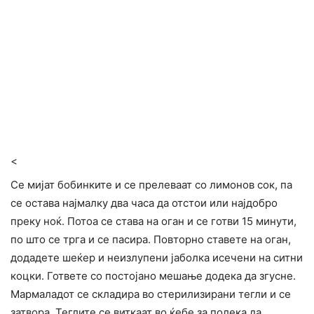
<
Се мијат бобинките и се прелеваат со лимонов сок, па
се остава најмалку два часа да отстои или најдобро
преку ноќ. Потоа се става на оган и се готви 15 минути,
по што се трга и се пасира. Повторно ставете на оган,
додадете шеќер и неизлупени јаболка исечени на ситни
коцки. Гответе со постојано мешање додека да згусне.
Мармаладот се складира во стерилизирани тегли и се
затвора. Теглите се виткаат во ќебе за полека да