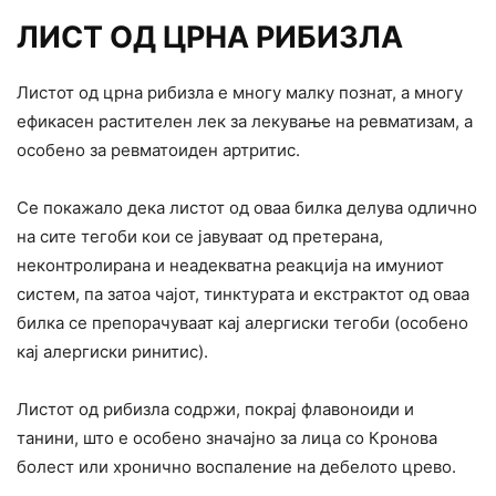
ЛИСТ ОД ЦРНА РИБИЗЛА
Листот од црна рибизла е многу малку познат, а многу
ефикасен растителен лек за лекување на ревматизам, а
особено за ревматоиден артритис.
Се покажало дека листот од оваа билка делува одлично
на сите тегоби кои се јавуваат од претерана,
неконтролирана и неадекватна реакција на имуниот
систем, па затоа чајот, тинктурата и екстрактот од оваа
билка се препорачуваат кај алергиски тегоби (особено
кај алергиски ринитис).
Листот од рибизла содржи, покрај флавоноиди и
танини, што е особено значајно за лица со Кронова
болест или хронично воспаление на дебелото црево.