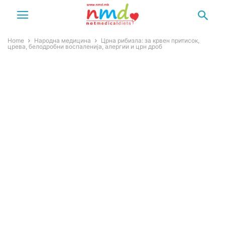
Home
Народна медицина
Црна рибизла: за крвен притисок,
црева, белодробни воспаленија, алергии и црн дроб