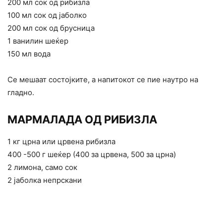
200 мл сок од рибизла
100 мл сок од јаболко
200 мл сок од брусница
1 ванилин шеќер
150 мл вода
Се мешаат состојките, а напитокот се пие наутро на
гладно.
МАРМАЛАДА ОД РИБИЗЛА
1 кг црна или црвена рибизла
400 -500 г шеќер (400 за црвена, 500 за црна)
2 лимона, само сок
2 јаболка непрскани