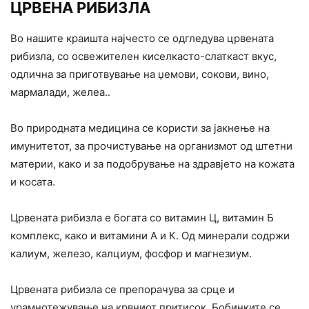
ЦРВЕНА РИБИЗЛА
Во нашите краишта најчесто се одгледува црвената
рибизла, со освежителен киселкасто-слаткаст вкус,
одлична за приготвување на џемови, сокови, вино,
мармалади, желеа..
Во природната медицина се користи за јакнење на
имунитетот, за прочистување на организмот од штетни
материи, како и за подобрување на здравјето на кожата
и косата.
Црвената рибизла е богата со витамин Ц, витамин Б
комплекс, како и витамини А и К. Од минерали содржи
калиум, железо, калциум, фосфор и магнезиум.
Црвената рибизла се препорачува за срце и
урамнотежување на крвниот притисок. Бобинките се