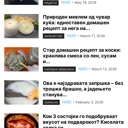
NMD
-
May 19, 2026
РЕЦЕПТИ
Природен мевлем од чувар
куќа: едноставен домашен
рецепт за нега на...
NMD
-
March 17, 2026
БИЛКАРСТВО
Стар домашен рецепт за коски:
хранлива смеса со лен, сусам
и...
NMD
-
March 12, 2026
НАРОДНА МЕДИЦИНА
Ова е најздравата запршка – без
трошка брашно, а јадењето
станува...
NMD
-
February 3, 2026
КОРИСНО
Кои 3 состојки го подобруваат
вкусот на подварокот? Киселата
зелка ги...