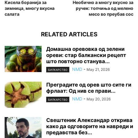
Кисела боранија за
Необично а многу вкусно за
зимница, многу вкусна
ручек: топчиња од мелено
салата
месо во преубав сос
RELATED ARTICLES
Домашна оревовка од зелени
ореви: стар балкански рецепт
што повторно станува...
NMD
-
May 21, 2026
БИЛКАРСТВО
Преградите од орев што сите ги
фрлаат: Од нив се прави...
NMD
-
May 20, 2026
БИЛКАРСТВО
Свештеник Александар открива
како да одговорите на навреди и
предавства без...