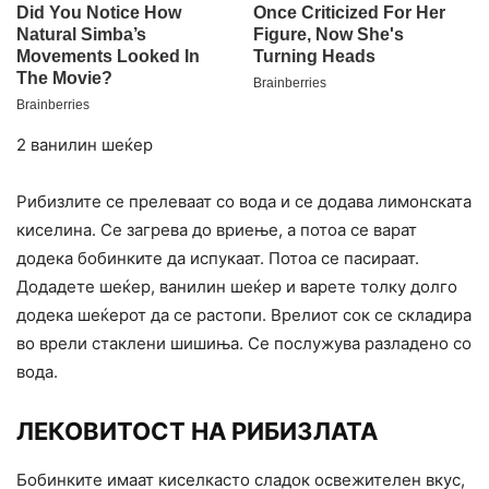
2 ванилин шеќер
Рибизлите се прелеваат со вода и се додава лимонската
киселина. Се загрева до вриење, а потоа се варат
додека бобинките да испукаат. Потоа се пасираат.
Додадете шеќер, ванилин шеќер и варете толку долго
додека шеќерот да се растопи. Врелиот сок се складира
во врели стаклени шишиња. Се послужува разладено со
вода.
ЛЕКОВИТОСТ НА РИБИЗЛАТА
Бобинките имаат киселкасто сладок освежителен вкус,