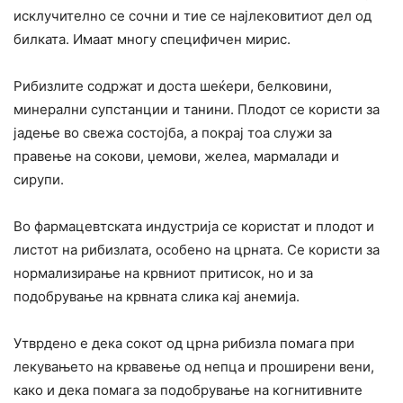
исклучително се сочни и тие се најлековитиот дел од
билката. Имаат многу специфичен мирис.
Рибизлите содржат и доста шеќери, белковини,
минерални супстанции и танини. Плодот се користи за
јадење во свежа состојба, а покрај тоа служи за
правење на сокови, џемови, желеа, мармалади и
сирупи.
Во фармацевтската индустрија се користат и плодот и
листот на рибизлата, особено на црната. Се користи за
нормализирање на крвниот притисок, но и за
подобрување на крвната слика кај анемија.
Утврдено е дека сокот од црна рибизла помага при
лекувањето на крвавење од непца и проширени вени,
како и дека помага за подобрување на когнитивните