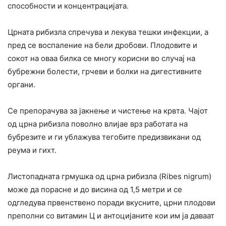
способности и концентрацијата.
Црната рибизла спречува и лекува тешки инфекции, а
пред се воспаление на бели дробови. Плодовите и
сокот на оваа билка се многу корисни во случај на
бубрежни болести, грчеви и болки на дигестивните
органи.
Се препорачува за јакнење и чистење на крвта. Чајот
од црна рибизла поволно влијае врз работата на
бубрезите и ги ублажува тегобите предизвикани од
реума и гихт.
Листопадната грмушка од црна рибизла (Ribes nigrum)
може да порасне и до висина од 1,5 метри и се
одгледува првенствено поради вкусните, црни плодови
преполни со витамин Ц и антоцијаните кои им ја даваат