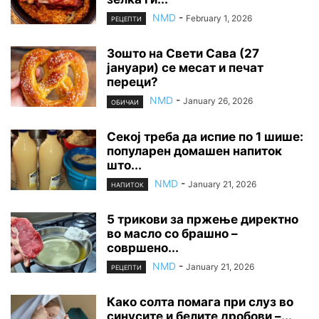
NMD
-
February 1, 2026
РЕЦЕПТИ
Зошто на Свети Сава (27
јануари) се месат и печат
переци?
NMD
-
January 26, 2026
ОБИЧАИ
Секој треба да испие по 1 шише:
популарен домашен напиток
што...
NMD
-
January 21, 2026
НАПИТОК
5 трикови за пржење директно
во масло со брашно –
совршено...
NMD
-
January 21, 2026
РЕЦЕПТИ
Како солта помага при слуз во
синусите и белите дробови –...