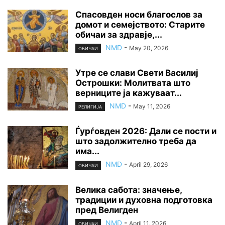
Спасовден носи благослов за
домот и семејството: Старите
обичаи за здравје,...
NMD
-
May 20, 2026
ОБИЧАИ
Утре се слави Свети Василиј
Острошки: Молитвата што
верниците ја кажуваат...
NMD
-
May 11, 2026
РЕЛИГИЈА
Ѓурѓовден 2026: Дали се пости и
што задолжително треба да
има...
NMD
-
April 29, 2026
ОБИЧАИ
Велика сабота: значење,
традиции и духовна подготовка
пред Велигден
NMD
-
April 11, 2026
ОБИЧАИ