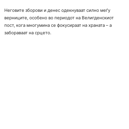
Неговите зборови и денес одекнуваат силно меѓу
верниците, особено во периодот на Велигденскиот
пост, кога многумина се фокусираат на храната – а
забораваат на срцето.