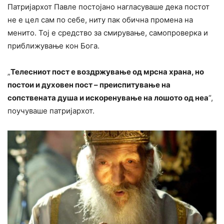
Патријархот Павле постојано нагласуваше дека постот
не е цел сам по себе, ниту пак обична промена на
менито. Тој е средство за смирување, самопроверка и
приближување кон Бога.
„
Телесниот пост е воздржување од мрсна храна, но
постои и духовен пост – преиспитување на
сопствената душа и искоренување на лошото од неа
“,
поучуваше патријархот.