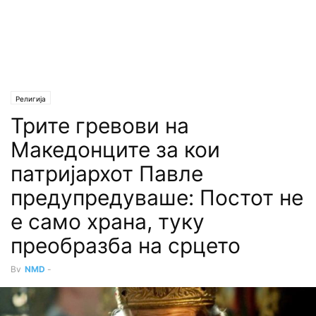
Религија
Трите гревови на
Македонците за кои
патријархот Павле
предупредуваше: Постот не
е само храна, туку
преобразба на срцето
By
NMD
-