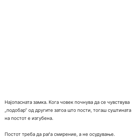
Најопасната замка. Кога човек почнува да се чувствува
„подобар“ од другите затоа што пости, тогаш суштината
на постот е изгубена.
Постот треба да раѓа смирение, а не осудување.