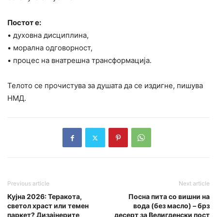
Постот е:
• духовна дисциплина,
• морална одговорност,
• процес на внатрешна трансформација.
Телото се прочистува за душата да се издигне, пишува
НМД.
Previous article
Next article
Кујна 2026: Теракота,
Посна пита со вишни на
светол храст или темен
вода (без масло) – брз
паркет? Дизајнерите
десерт за Велигденски пост