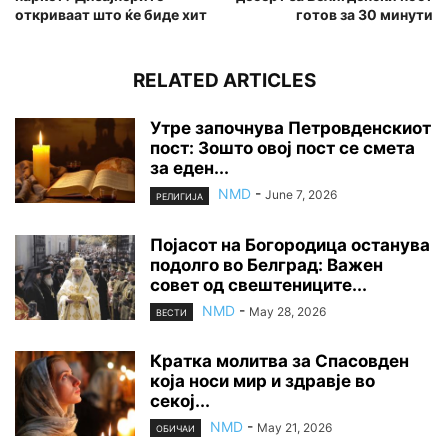
откриваат што ќе биде хит
готов за 30 минути
RELATED ARTICLES
Утре започнува Петровденскиот
пост: Зошто овој пост се смета
за еден...
NMD
-
June 7, 2026
РЕЛИГИЈА
Појасот на Богородица останува
подолго во Белград: Важен
совет од свештениците...
NMD
-
May 28, 2026
ВЕСТИ
Кратка молитва за Спасовден
која носи мир и здравје во
секој...
NMD
-
May 21, 2026
ОБИЧАИ