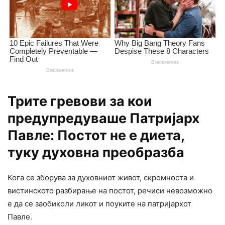
Трите гревови за кои
предупредуваше Патријарх
Павле: Постот не е диета,
туку духовна преобразба
Кога се зборува за духовниот живот, скромноста и
вистинското разбирање на постот, речиси невозможно
е да се заобиколи ликот и поуките на патријархот
Павле.