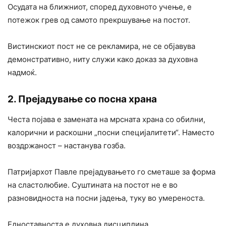
Осудата на ближниот, според духовното учење, е
потежок грев од самото прекршување на постот.
Вистинскиот пост не се рекламира, не се објавува
демонстративно, ниту служи како доказ за духовна
надмоќ.
2. Прејадување со посна храна
Честа појава е замената на мрсната храна со обилни,
калорични и раскошни „посни специјалитети“. Наместо
воздржаност – настанува гозба.
Патријархот Павле прејадувањето го сметаше за форма
на сластолюбие. Суштината на постот не е во
разновидноста на посни јадења, туку во умереноста.
Едноставноста е духовна дисциплина.