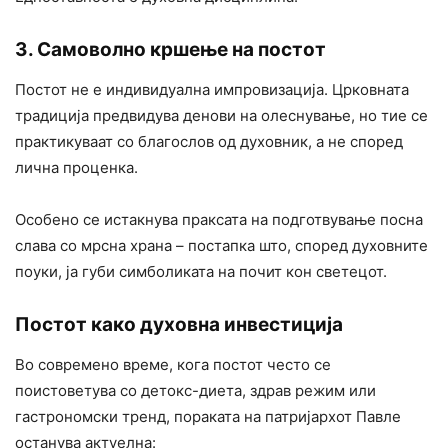
3. Самоволно кршење на постот
Постот не е индивидуална импровизација. Црковната
традиција предвидува денови на олеснување, но тие се
практикуваат со благослов од духовник, а не според
лична проценка.
Особено се истакнува праксата на подготвување посна
слава со мрсна храна – постапка што, според духовните
поуки, ја губи симболиката на почит кон светецот.
Постот како духовна инвестиција
Во современо време, кога постот често се
поистоветува со детокс-диета, здрав режим или
гастрономски тренд, пораката на патријархот Павле
останува актуелна: