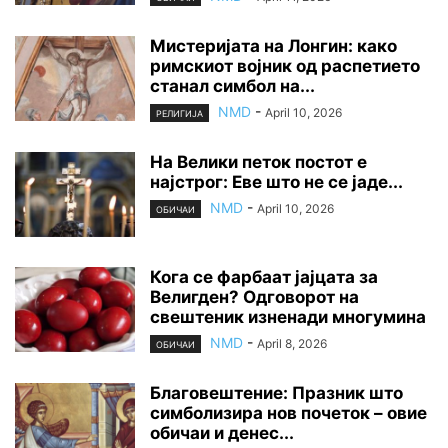
Мистеријата на Лонгин: како
римскиот војник од распетието
станал симбол на...
NMD
-
April 10, 2026
РЕЛИГИЈА
На Велики петок постот е
најстрог: Еве што не се јаде...
NMD
-
April 10, 2026
ОБИЧАИ
Кога се фарбаат јајцата за
Велигден? Одговорот на
свештеник изненади многумина
NMD
-
April 8, 2026
ОБИЧАИ
Благовештение: Празник што
симболизира нов почеток – овие
обичаи и денес...