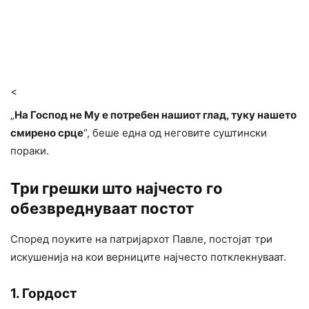
<
„
На Господ не Му е потребен нашиот глад, туку нашето
смирено срце
“, беше една од неговите суштински
пораки.
Три грешки што најчесто го
обезвреднуваат постот
Според поуките на патријархот Павле, постојат три
искушенија на кои верниците најчесто потклекнуваат.
1. Гордост