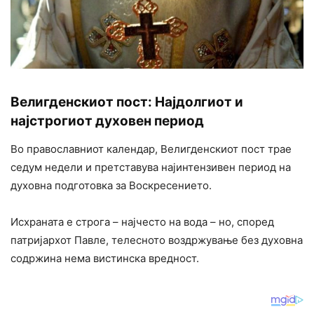
Велигденскиот пост: Најдолгиот и
најстрогиот духовен период
Во православниот календар, Велигденскиот пост трае
седум недели и претставува најинтензивен период на
духовна подготовка за Воскресението.
Исхраната е строга – најчесто на вода – но, според
патријархот Павле, телесното воздржување без духовна
содржина нема вистинска вредност.