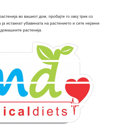
астенија во вашиот дом, пробајте го овој трик со
а ја истакнат убавината на растението и сите нејзини
а домашните растенија.