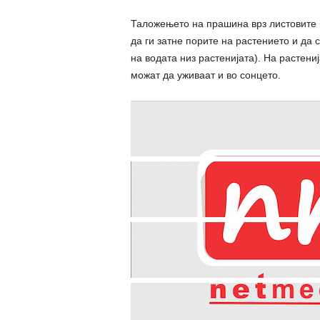
Таложењето на прашина врз листовите н
да ги затне порите на растението и да
на водата низ растенијата). На растени
можат да уживаат и во сонцето.