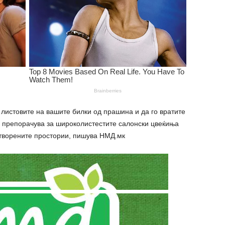
е листовите на вашите билки од прашина и да го вратите
се препорачува за широколистестите салонски цвеќиња
затворените простории, пишува НМД.мк