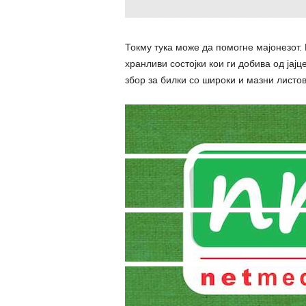
Токму тука може да помогне мајонезот.
хранливи состојки кои ги добива од јај
збор за билки со широки и мазни листов