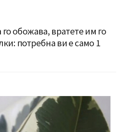
а го обожава, вратете им го
лки: потребна ви е само 1