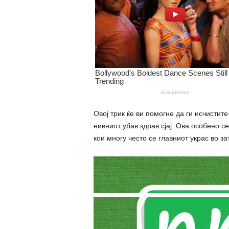
Овој трик ќе ви помогне да ги исчистит
нивниот убав здрав сјај. Ова особено 
кои многу често се главниот украс во 