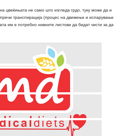
а цвеќињата не само што изгледа грдо, туку може да и
 спречи транспирација (процес на движење и испарување
јата им е потребно нивните листови да бидат чисти за да