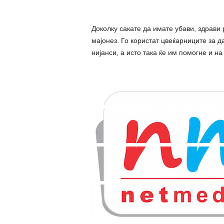
Доколку сакате да имате убави, здрави р
мајонез. Го користат цвеќарниците за д
нијанси, а исто така ќе им помогне и н