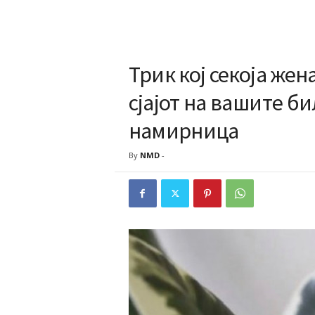
Трик кој секоја жен
сјајот на вашите би
намирница
By
NMD
-