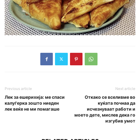
Previous article
Next article
Лек за ешерихија: ме спаси
Откако се вселивме во
калуѓерка зошто ниеден
куќата почнаа да
лек веќе не ми помагаше
исчезнуваат работи и
моето дете, мислев дека го
изгубив умот