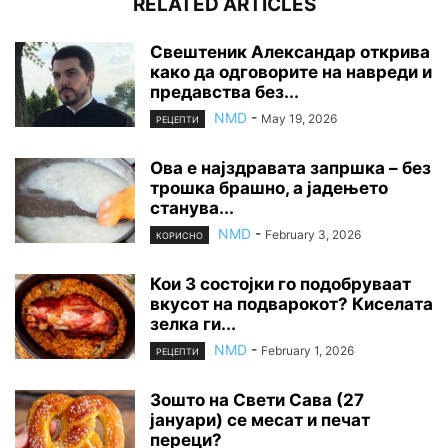
RELATED ARTICLES
Свештеник Александар открива
како да одговорите на навреди и
предавства без...
NMD
-
May 19, 2026
РЕЦЕПТИ
Ова е најздравата запршка – без
трошка брашно, а јадењето
станува...
NMD
-
February 3, 2026
КОРИСНО
Кои 3 состојки го подобруваат
вкусот на подварокот? Киселата
зелка ги...
NMD
-
February 1, 2026
РЕЦЕПТИ
Зошто на Свети Сава (27
јануари) се месат и печат
переци?