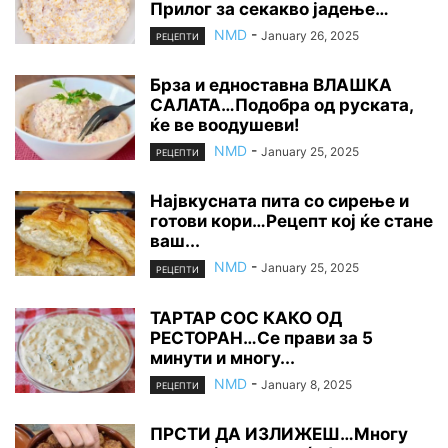
Прилог за секакво јадење…
NMD
-
January 26, 2025
РЕЦЕПТИ
Брза и едноставна ВЛАШКА
САЛАТА…Подобра од руската,
ќе ве воодушеви!
NMD
-
January 25, 2025
РЕЦЕПТИ
Највкусната пита со сирење и
готови кори…Рецепт кој ќе стане
ваш...
NMD
-
January 25, 2025
РЕЦЕПТИ
ТАРТАР СОС КАКО ОД
РЕСТОРАН…Се прави за 5
минути и многу...
NMD
-
January 8, 2025
РЕЦЕПТИ
ПРСТИ ДА ИЗЛИЖЕШ…Многу