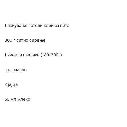
1 пакување готови кори за пита
300 г ситно сирење
1 кисела павлака (180-200г)
сол, масло
2 јајца
50 мл млеко