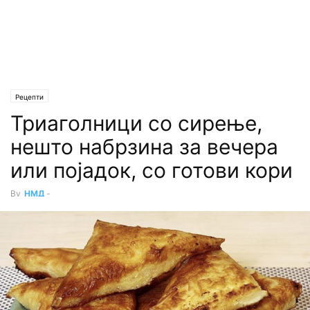
Рецепти
Триаголници со сирење,
нешто набрзина за вечера
или појадок, со готови кори
By
НМД
-