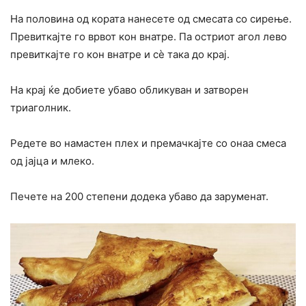
На половина од кората нанесете од смесата со сирење.
Превиткајте го врвот кон внатре. Па остриот агол лево
превиткајте го кон внатре и сè така до крај.
На крај ќе добиете убаво обликуван и затворен
триаголник.
Редете во намастен плех и премачкајте со онаа смеса
од јајца и млеко.
Печете на 200 степени додека убаво да заруменат.