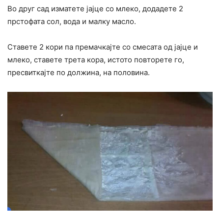
Во друг сад изматете јајце со млеко, додадете 2
прстофата сол, вода и малку масло.
Ставете 2 кори па премачкајте со смесата од јајце и
млеко, ставете трета кора, истото повторете го,
пресвиткајте по должина, на половина.