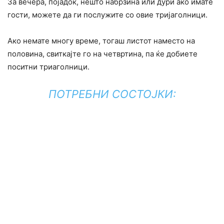
За вечера, појадок, нешто набрзина или дури ако имате
гости, можете да ги послужите со овие тријаголници.
Ако немате многу време, тогаш листот наместо на
половина, свиткајте го на четвртина, па ќе добиете
поситни триаголници.
ПОТРЕБНИ СОСТОЈКИ: