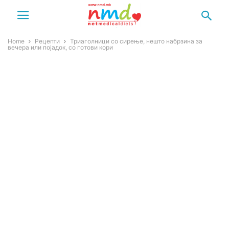
Home
Рецепти
Триаголници со сирење, нешто набрзина за
вечера или појадок, со готови кори