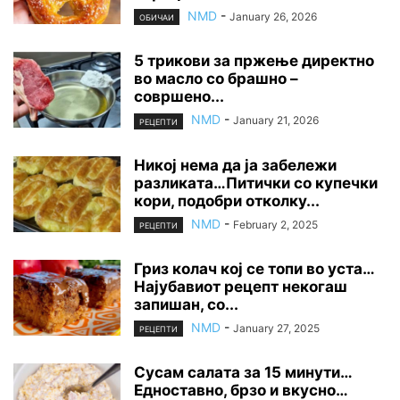
NMD
-
January 26, 2026
ОБИЧАИ
5 трикови за пржење директно
во масло со брашно –
совршено...
NMD
-
January 21, 2026
РЕЦЕПТИ
Никој нема да ја забележи
разликата…Питички со купечки
кори, подобри отколку...
NMD
-
February 2, 2025
РЕЦЕПТИ
Гриз колач кој се топи во уста…
Најубавиот рецепт некогаш
запишан, со...
NMD
-
January 27, 2025
РЕЦЕПТИ
Сусам салата за 15 минути…
Едноставно, брзо и вкусно…