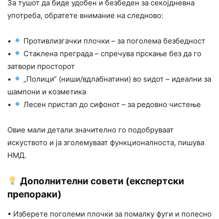
За тушот да биде удобен и безбеден за секојдневна
употреба, обратете внимание на следново:
•
Противлизгачки плочки – за поголема безбедност
•
Стаклена преграда – спречува прскање без да го
затвори просторот
•
„Полици“ (ниши/вдлабнатини) во ѕидот – идеални за
шампони и козметика
•
Лесен пристап до сифонот – за редовно чистење
Овие мали детали значително го подобруваат
искуството и ја зголемуваат функционалноста, пишува
НМД.
Дополнителни совети (експертски
препораки)
• Изберете поголеми плочки за помалку фуги и полесно