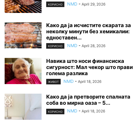
NMD
-
April 29, 2026
КОРИСНО
Како да ја исчистите скарата за
неколку минути без хемикалии:
едноставен...
NMD
-
April 28, 2026
КОРИСНО
Навика што носи финансиска
сигурност: Мал чекор што прави
голема разлика
NMD
-
April 18, 2026
ЖИВОТ
Како да ја претворите спалната
соба во мирна оаза – 5...
NMD
-
April 18, 2026
КОРИСНО