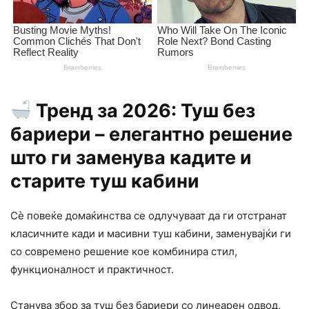
Тренд за 2026: Туш без
бариери – елегантно решение
што ги заменува кадите и
старите туш кабини
Сè повеќе домаќинства се одлучуваат да ги отстранат
класичните кади и масивни туш кабини, заменувајќи ги
со современо решение кое комбинира стил,
функционалност и практичност.
Станува збор за туш без бариери со линеарен одвод,