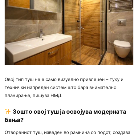
Овој тип туш не е само визуелно привлечен – туку и
технички напреден систем што бара внимателно
планирање, пишува НМД.
Зошто овој туш ја освојува модерната
бања?
Отворениот туш, изведен во рамнина со подот, создава