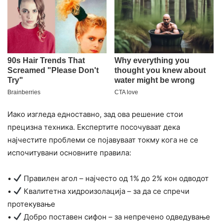
Иако изгледа едноставно, зад ова решение стои
прецизна техника. Експертите посочуваат дека
најчестите проблеми се појавуваат токму кога не се
испочитувани основните правила:
•
Правилен агол – најчесто од 1% до 2% кон одводот
•
Квалитетна хидроизолација – за да се спречи
протекување
•
Добро поставен сифон – за непречено одведување