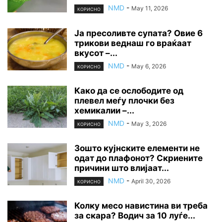
NMD
-
May 11, 2026
КОРИСНО
Ја пресоливте супата? Овие 6
трикови веднаш го враќаат
вкусот –...
NMD
-
May 6, 2026
КОРИСНО
Како да се ослободите од
плевел меѓу плочки без
хемикалии –...
NMD
-
May 3, 2026
КОРИСНО
Зошто кујнските елементи не
одат до плафонот? Скриените
причини што влијаат...
NMD
-
April 30, 2026
КОРИСНО
Колку месо навистина ви треба
за скара? Водич за 10 луѓе...