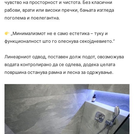
чувство на просторност и чистота. Без класични
рабови, врати или високи пречки, бањата изгледа
поголема и поелегантна.
„Минимализмот не е само естетика – туку и
функционалност што го олеснува секојдневието.“
Линеарниот одвод, поставен долж подот, овозможува
водата контролирано да се одлева, додека целата
површина останува рамна и лесна за одржување.