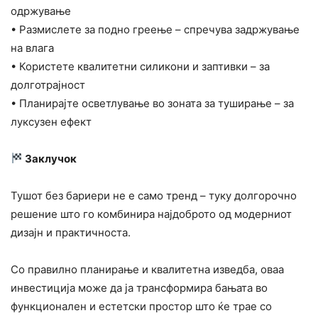
одржување
• Размислете за подно греење – спречува задржување
на влага
• Користете квалитетни силикони и заптивки – за
долготрајност
• Планирајте осветлување во зоната за туширање – за
луксузен ефект
Заклучок
Тушот без бариери не е само тренд – туку долгорочно
решение што го комбинира најдоброто од модерниот
дизајн и практичноста.
Со правилно планирање и квалитетна изведба, оваа
инвестиција може да ја трансформира бањата во
функционален и естетски простор што ќе трае со