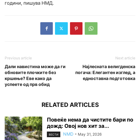
години, пишува НМД.
Previous article
Next article
Дали навистина може да ги
Најлесната велигденска
обновите плочките без
погача: Елегантен изглед, а
кршење? Еве како да
едноставна подготовка
успеете од прв обид
RELATED ARTICLES
Повеќе нема да чистите бари по
дожд: Овој нов хит за...
NMD
-
May 31, 2026
ВЕСТИ