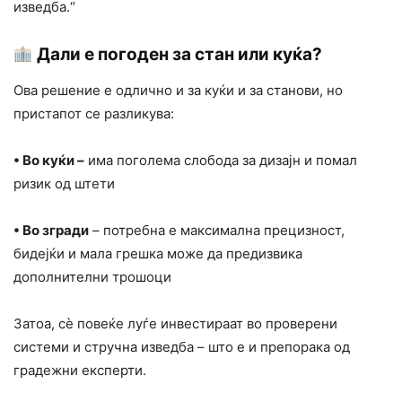
изведба.“
Дали е погоден за стан или куќа?
Ова решение е одлично и за куќи и за станови, но
пристапот се разликува:
• Во куќи –
има поголема слобода за дизајн и помал
ризик од штети
• Во згради
– потребна е максимална прецизност,
бидејќи и мала грешка може да предизвика
дополнителни трошоци
Затоа, сè повеќе луѓе инвестираат во проверени
системи и стручна изведба – што е и препорака од
градежни експерти.