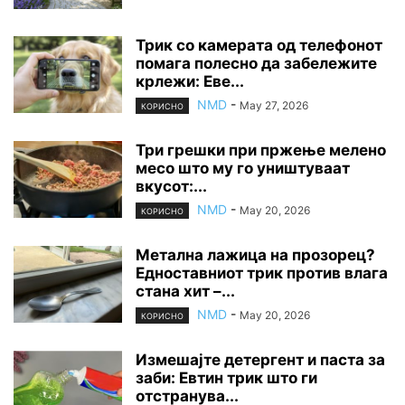
Трик со камерата од телефонот
помага полесно да забележите
крлежи: Еве...
NMD
-
May 27, 2026
КОРИСНО
Три грешки при пржење мелено
месо што му го уништуваат
вкусот:...
NMD
-
May 20, 2026
КОРИСНО
Метална лажица на прозорец?
Едноставниот трик против влага
стана хит –...
NMD
-
May 20, 2026
КОРИСНО
Измешајте детергент и паста за
заби: Евтин трик што ги
отстранува...