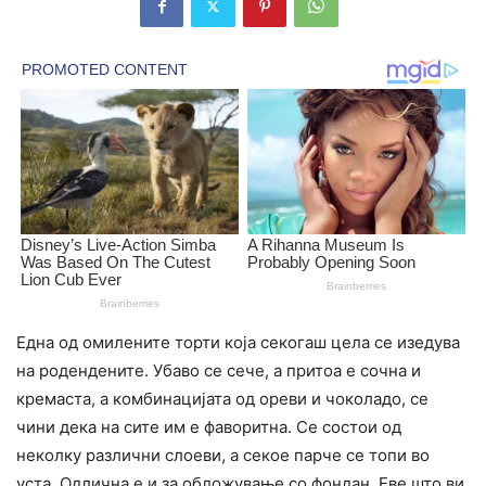
Една од омилените торти која секогаш цела се изедува
на родендените. Убаво се сече, а притоа е сочна и
кремаста, а комбинацијата од ореви и чоколадо, се
чини дека на сите им е фаворитна. Се состои од
неколку различни слоеви, а секое парче се топи во
уста. Одлична е и за обложување со фондан. Еве што ви