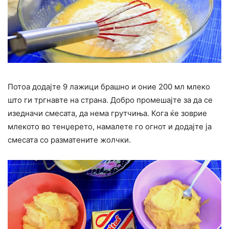
Потоа додајте 9 лажици брашно и оние 200 мл млеко
што ги тргнавте на страна. Добро промешајте за да се
изедначи смесата, да нема грутчиња. Кога ќе зоврие
млекото во тенџерето, намалете го огнот и додајте ја
смесата со разматените жолчки.