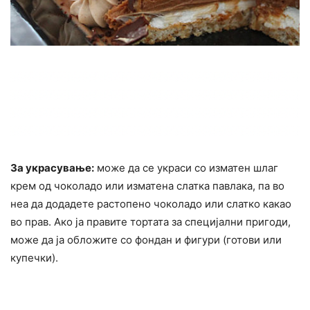
За украсување:
може да се украси со изматен шлаг
крем од чоколадо или изматена слатка павлака, па во
неа да додадете растопено чоколадо или слатко какао
во прав. Ако ја правите тортата за специјални пригоди,
може да ја обложите со фондан и фигури (готови или
купечки).