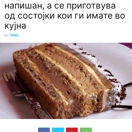
напишан, а се приготвува
од состојки кои ги имате во
кујна
By
NMD
-