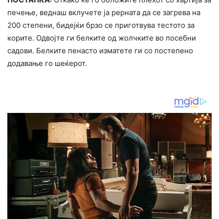
печење, веднаш вклучете ја рерната да се загрева на
200 степени, бидејќи брзо се приготвува тестото за
корите. Одвојте ги белките од жолчките во посебни
садови. Белките пенасто изматете ги со постепено
додавање го шеќерот.