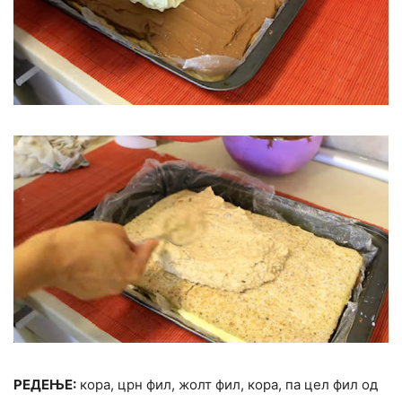
РЕДЕЊЕ:
кора, црн фил, жолт фил, кора, па цел фил од