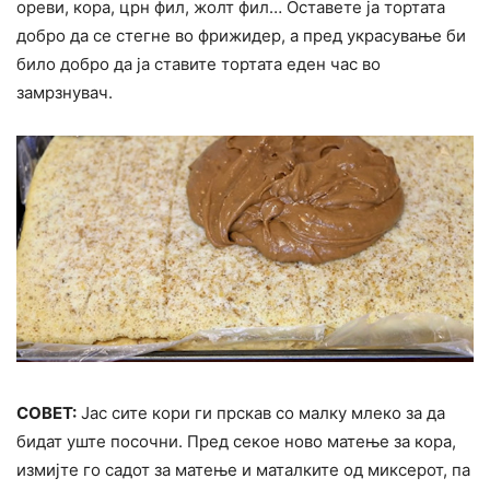
ореви, кора, црн фил, жолт фил… Оставете ја тортата
добро да се стегне во фрижидер, а пред украсување би
било добро да ја ставите тортата еден час во
замрзнувач.
СОВЕТ:
Јас сите кори ги прскав со малку млеко за да
бидат уште посочни. Пред секое ново матење за кора,
измијте го садот за матење и маталките од миксерот, па