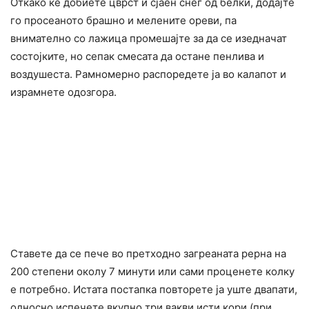
Откако ќе добиете цврст и сјаен снег од белки, додајте
го просеаното брашно и мелените ореви, па
внимателно со лажица промешајте за да се изедначат
состојките, но сепак смесата да остане пенлива и
воздушеста. Рамномерно распоредете ја во калапот и
израмнете одозгора.
Ставете да се пече во претходно загреаната рерна на
200 степени околу 7 минути или сами проценете колку
е потребно. Истата постапка повторете ја уште двапати,
односно испечете вкупно три вакви исти кори (при