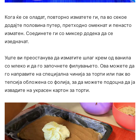
Кога ќе се оладат, повторно изматете ги, па во секое
додајте половина путер, претходно омекнат и пенасто
изматен. Соединете ги со миксер додека да се
изедначат.
Уште ви преостанува да изматите шлаг крем од ванила
со млеко и да го започнете филувањето. Ова можете да
го направите на специјална чинија за торти или пак во
тепсија обложена со фолија, за да можете подоцна да ја
извадите на украсен картон за торти.