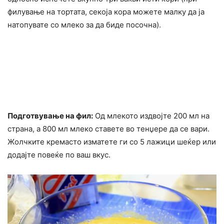
филување на тортата, секоја кора можете малку да ја
натопувате со млеко за да биде посочна).
Подготвување на фил:
Од млекото издвојте 200 мл на
страна, а 800 мл млеко ставете во тенџере да се вари.
Жолчките кремасто изматете ги со 5 лажици шеќер или
додајте повеќе по ваш вкус.