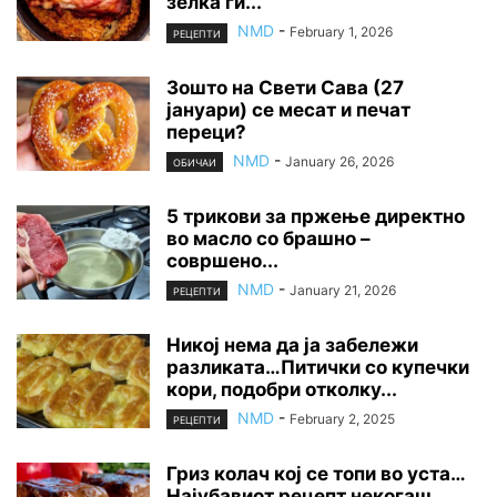
зелка ги...
NMD
-
February 1, 2026
РЕЦЕПТИ
Зошто на Свети Сава (27
јануари) се месат и печат
переци?
NMD
-
January 26, 2026
ОБИЧАИ
5 трикови за пржење директно
во масло со брашно –
совршено...
NMD
-
January 21, 2026
РЕЦЕПТИ
Никој нема да ја забележи
разликата…Питички со купечки
кори, подобри отколку...
NMD
-
February 2, 2025
РЕЦЕПТИ
Гриз колач кој се топи во уста…
Најубавиот рецепт некогаш