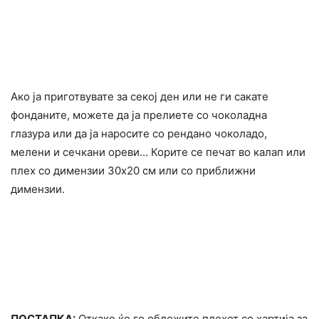
Ако ја приготвувате за секој ден или не ги сакате
фонданите, можете да ја прелиете со чоколадна
глазура или да ја наросите со рендано чоколадо,
мелени и сечкани ореви… Корите се печат во калап или
плех со димензии 30х20 см или со приближни
димензии.
ПОСТАПКА:
Откако ќе го обложите плехот со хартија за