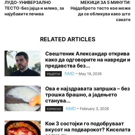
ЛУДО-УНИВЕРЗАЛНО
МЕКИЦИ ЗА 5 МИНУТИ:
ТЕСТО-Без јајца и млеко, за
Најдоброто тесто кое може
најубавите печива
да се обликува како што
сакате
RELATED ARTICLES
Свештеник Александар открива
како да одговорите на навреди и
предавства без...
NMD
-
May 19, 2026
РЕЦЕПТИ
Ова е најздравата запршка – без
трошка брашно, а јадењето
станува...
NMD
-
February 3, 2026
КОРИСНО
Кои 3 состојки го подобруваат
вкусот на подварокот? Киселата