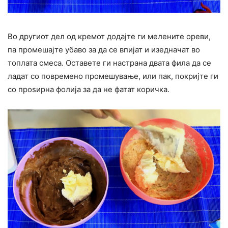
Во другиот дел од кремот додајте ги мелените ореви,
па промешајте убаво за да се впијат и изедначат во
топлата смеса. Оставете ги настрана двата фила да се
ладат со повремено промешување, или пак, покријте ги
со проѕирна фолија за да не фатат коричка.