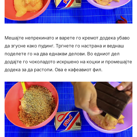
Мешајте непрекинато и варете го кремот додека убаво
да згусне како пудинг. Тргнете го настрана и веднаш
поделете го на два еднакви делови. Во едниот дел
додајте го чоколадото искршено на коцки и промешајте
додека за да растопи. Ова е кафеавиот фил.