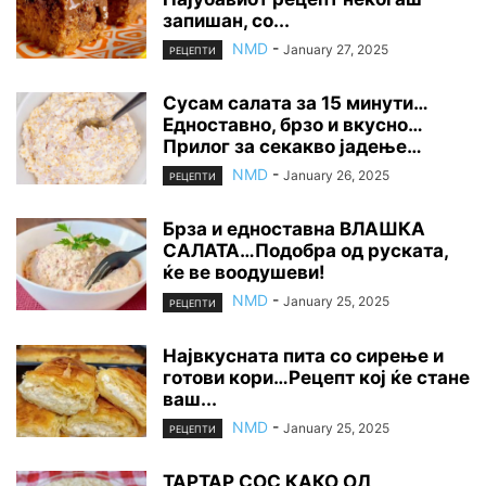
запишан, со...
NMD
-
January 27, 2025
РЕЦЕПТИ
Сусам салата за 15 минути…
Едноставно, брзо и вкусно…
Прилог за секакво јадење…
NMD
-
January 26, 2025
РЕЦЕПТИ
Брза и едноставна ВЛАШКА
САЛАТА…Подобра од руската,
ќе ве воодушеви!
NMD
-
January 25, 2025
РЕЦЕПТИ
Највкусната пита со сирење и
готови кори…Рецепт кој ќе стане
ваш...
NMD
-
January 25, 2025
РЕЦЕПТИ
ТАРТАР СОС КАКО ОД