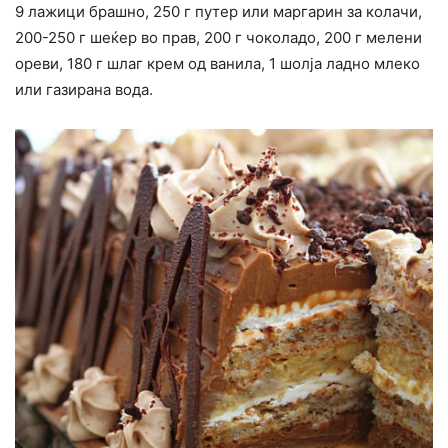
9 лажици брашно, 250 г путер или маргарин за колачи,
200-250 г шеќер во прав, 200 г чоколадо, 200 г мелени
ореви, 180 г шлаг крем од ванила, 1 шолја ладно млеко
или газирана вода.