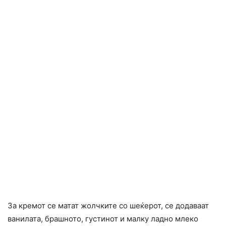
За кремот се матат жолчките со шеќерот, се додаваат
ванилата, брашното, густинот и малку ладно млеко