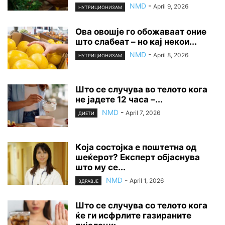
NMD
-
April 9, 2026
НУТРИЦИОНИЗАМ
Ова овошје го обожаваат оние
што слабеат – но кај некои...
NMD
-
April 8, 2026
НУТРИЦИОНИЗАМ
Што се случува во телото кога
не јадете 12 часа –...
NMD
-
April 7, 2026
ДИЕТИ
Кoja состојка е поштетна од
шеќерот? Експерт објаснува
што му се...
NMD
-
April 1, 2026
ЗДРАВЈЕ
Што се случува со телото кога
ќе ги исфрлите газираните