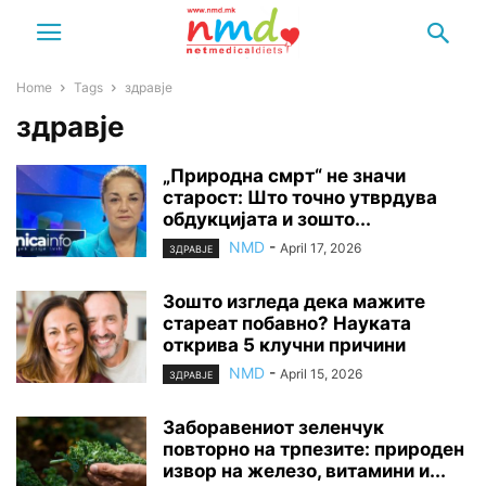
Home
Tags
здравје
здравје
„Природна смрт“ не значи
старост: Што точно утврдува
обдукцијата и зошто...
NMD
-
April 17, 2026
ЗДРАВЈЕ
Зошто изгледа дека мажите
стареат побавно? Науката
открива 5 клучни причини
NMD
-
April 15, 2026
ЗДРАВЈЕ
Заборавениот зеленчук
повторно на трпезите: природен
извор на железо, витамини и...