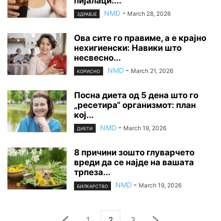
пијалаци:...
NMD
-
March 28, 2026
ЗДРАВЈЕ
Ова сите го правиме, а е крајно
нехигиенски: Навики што
несвесно...
NMD
-
March 21, 2026
КОРИСНО
Посна диета од 5 дена што го
„ресетира“ организмот: план
кој...
NMD
-
March 19, 2026
ДИЕТИ
8 причини зошто глуварчето
вреди да се најде на вашата
трпеза...
NMD
-
March 19, 2026
БИЛКАРСТВО
1
2
3