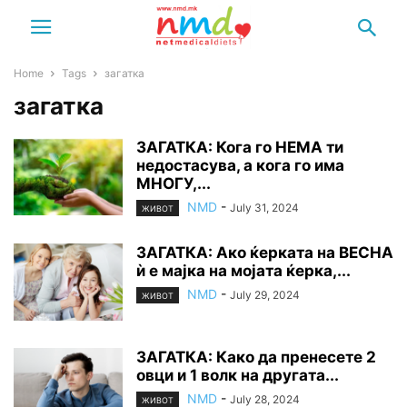
Home
Tags
загатка
загатка
ЗАГАТКА: Кога го НЕМА ти
недостасува, а кога го има
МНОГУ,...
NMD
-
July 31, 2024
ЖИВОТ
ЗАГАТКА: Ако ќерката на ВЕСНА
ѝ е мајка на мојата ќерка,...
NMD
-
July 29, 2024
ЖИВОТ
ЗАГАТКА: Како да пренесете 2
овци и 1 волк на другата...
NMD
-
July 28, 2024
ЖИВОТ