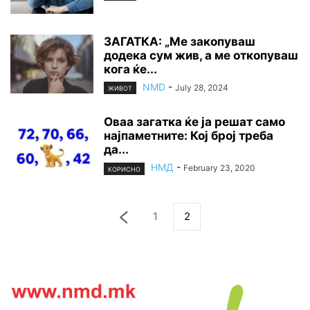
ЗАГАТКА: „Ме закопуваш
додека сум жив, а ме откопуваш
кога ќе...
NMD
-
July 28, 2024
ЖИВОТ
Оваа загатка ќе ја решат само
најпаметните: Кој број треба
да...
НМД
-
February 23, 2020
КОРИСНО
1
2