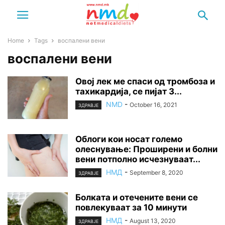
Home
Tags
воспалени вени
воспалени вени
Овој лек ме спаси од тромбоза и
тахикардија, се пијат 3...
NMD
-
October 16, 2021
ЗДРАВЈЕ
Облоги кои носат големо
олеснување: Проширени и болни
вени потполно исчезнуваат...
НМД
-
September 8, 2020
ЗДРАВЈЕ
Болката и отечените вени се
повлекуваат за 10 минути
НМД
-
August 13, 2020
ЗДРАВЈЕ