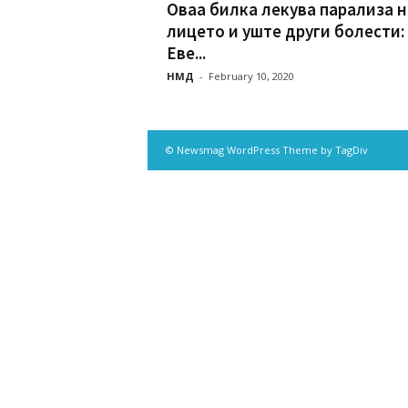
Оваа билка лекува парализа н
лицето и уште други болести:
Еве...
НМД
-
February 10, 2020
© Newsmag WordPress Theme by TagDiv