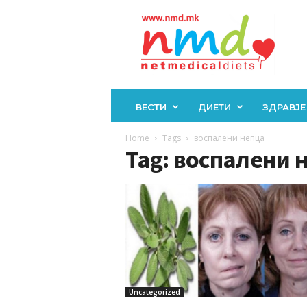
Н
М
Д
ВЕСТИ
ДИЕТИ
ЗДРАВЈЕ
Home
Tags
воспалени непца
Tag: воспалени 
Uncategorized