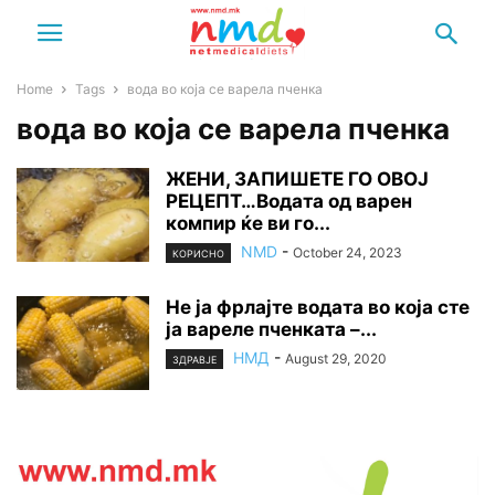
Home
Tags
вода во која се варела пченка
вода во која се варела пченка
ЖЕНИ, 3АПИШЕТЕ ГО ОВОЈ
РЕЦЕПТ…Водата од варен
компир ќе ви го...
NMD
-
October 24, 2023
КОРИСНО
Не ја фрлајте водата во која сте
ја вареле пченката –...
НМД
-
August 29, 2020
ЗДРАВЈЕ