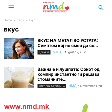
Home
Tags
вкус
вкус
ВКУС НА МЕТАЛ ВО УСТАТА:
Симптом кој не смее да се...
NMD
-
August 19, 2021
ЗДРАВЈЕ
Важна е и лушпата: Сокот од
компир инстантно ги решава
стомачните...
НМД
-
November 1, 2018
НАРОДНА МЕДИЦИНА